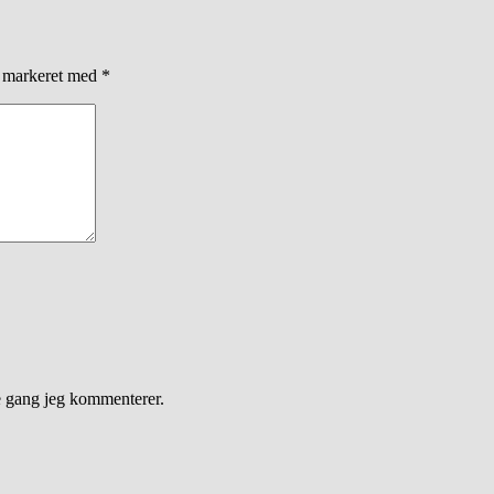
r markeret med
*
e gang jeg kommenterer.