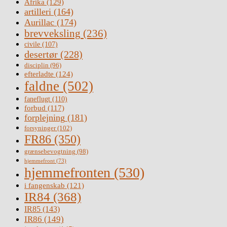
Afrika
(129)
artilleri
(164)
Aurillac
(174)
brevveksling
(236)
civile
(107)
desertør
(228)
disciplin
(96)
efterladte
(124)
faldne
(502)
faneflugt
(110)
forbud
(117)
forplejning
(181)
forsyninger
(102)
FR86
(350)
grænsebevogtning
(98)
hjemmefront
(73)
hjemmefronten
(530)
i fangenskab
(121)
IR84
(368)
IR85
(143)
IR86
(149)