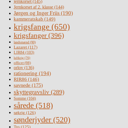
jernkorset
(145)
Jernkorset af 2. klasse
(144)
Jørgen og Inger Friis
(190)
kammeratskab
(149)
krigsfange
(650)
krigsfanger
(396)
landsmænd
(90)
Lazaret
(117)
LIR84
(103)
luftkrig
(76)
officer
(98)
orlov
(136)
rationering
(194)
RIR86
(146)
savnede
(175)
skyttegravsliv
(289)
Somme
(104)
sårede
(518)
søkrig
(126)
sønderjyder
(520)
Tro
(125)