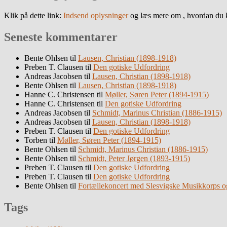
Klik på dette link:
Indsend oplysninger
og læs mere om , hvordan du k
Seneste kommentarer
Bente Ohlsen
til
Lausen, Christian (1898-1918)
Preben T. Clausen
til
Den gotiske Udfordring
Andreas Jacobsen
til
Lausen, Christian (1898-1918)
Bente Ohlsen
til
Lausen, Christian (1898-1918)
Hanne C. Christensen
til
Møller, Søren Peter (1894-1915)
Hanne C. Christensen
til
Den gotiske Udfordring
Andreas Jacobsen
til
Schmidt, Marinus Christian (1886-1915)
Andreas Jacobsen
til
Lausen, Christian (1898-1918)
Preben T. Clausen
til
Den gotiske Udfordring
Torben
til
Møller, Søren Peter (1894-1915)
Bente Ohlsen
til
Schmidt, Marinus Christian (1886-1915)
Bente Ohlsen
til
Schmidt, Peter Jørgen (1893-1915)
Preben T. Clausen
til
Den gotiske Udfordring
Preben T. Clausen
til
Den gotiske Udfordring
Bente Ohlsen
til
Fortællekoncert med Slesvigske Musikkorps o
Tags