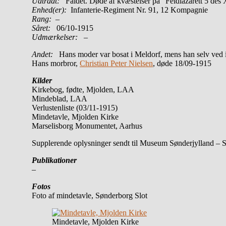
Udtrådt:
Faldet. Døde af kvæstelser på “Feldlazarett 5 des
Enhed(er):
Infanterie-Regiment Nr. 91, 12 Kompagnie
Rang:
–
Såret:
06/10-1915
Udmærkelser: –
Andet:
Hans moder var bosat i Meldorf, mens han selv ved 
Hans morbror,
Christian Peter Nielsen
, døde 18/09-1915
Kilder
Kirkebog, fødte, Mjolden, LAA
Mindeblad, LAA
Verlustenliste (03/11-1915)
Mindetavle, Mjolden Kirke
Marselisborg Monumentet, Aarhus
Supplerende oplysninger sendt til Museum Sønderjylland – 
Publikationer
–
Fotos
Foto af mindetavle, Sønderborg Slot
Mindetavle, Mjolden Kirke