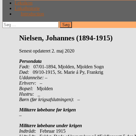
Leksikon
Lokalhistorie
Introduction
Søg
efter:
Nielsen, Johannes (1894-1915)
Senest opdateret 2. maj 2020
Persondata
Født:
07/01-1894, Mjolden, Mjolden Sogn
Død:
09/10-1915, St. Marie á Py, Frankrig
Uddannelse:
–
Erhverv:
–
Bopæl:
Mjolden
Hustru:
_
Børn (før krigsafslutningen)
: –
Militære løbebane før krigen
–
Militære løbebane under krigen
Indtrådt:
Februar 1915