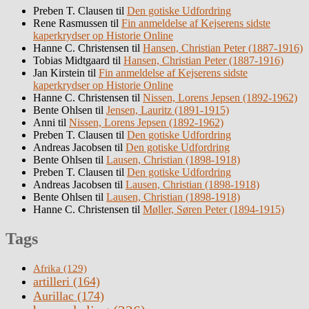
Preben T. Clausen
til
Den gotiske Udfordring
Rene Rasmussen
til
Fin anmeldelse af Kejserens sidste
kaperkrydser op Historie Online
Hanne C. Christensen
til
Hansen, Christian Peter (1887-1916)
Tobias Midtgaard
til
Hansen, Christian Peter (1887-1916)
Jan Kirstein
til
Fin anmeldelse af Kejserens sidste
kaperkrydser op Historie Online
Hanne C. Christensen
til
Nissen, Lorens Jepsen (1892-1962)
Bente Ohlsen
til
Jensen, Lauritz (1891-1915)
Anni
til
Nissen, Lorens Jepsen (1892-1962)
Preben T. Clausen
til
Den gotiske Udfordring
Andreas Jacobsen
til
Den gotiske Udfordring
Bente Ohlsen
til
Lausen, Christian (1898-1918)
Preben T. Clausen
til
Den gotiske Udfordring
Andreas Jacobsen
til
Lausen, Christian (1898-1918)
Bente Ohlsen
til
Lausen, Christian (1898-1918)
Hanne C. Christensen
til
Møller, Søren Peter (1894-1915)
Tags
Afrika
(129)
artilleri
(164)
Aurillac
(174)