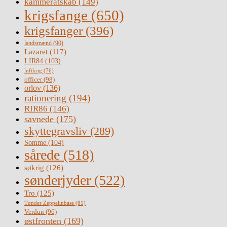
kammeratskab
(149)
krigsfange
(650)
krigsfanger
(396)
landsmænd
(90)
Lazaret
(117)
LIR84
(103)
luftkrig
(76)
officer
(98)
orlov
(136)
rationering
(194)
RIR86
(146)
savnede
(175)
skyttegravsliv
(289)
Somme
(104)
sårede
(518)
søkrig
(126)
sønderjyder
(522)
Tro
(125)
Tønder Zeppelinbase
(81)
Verdun
(96)
østfronten
(169)