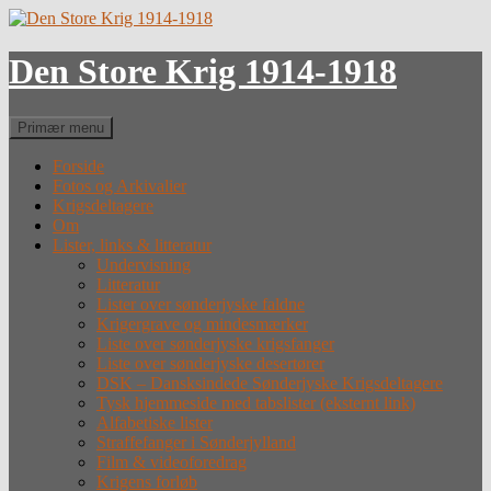
Hop
til
indhold
Den Store Krig 1914-1918
Søg
Primær menu
Forside
Fotos og Arkivalier
Krigsdeltagere
Om
Lister, links & litteratur
Undervisning
Litteratur
Lister over sønderjyske faldne
Krigergrave og mindesmærker
Liste over sønderjyske krigsfanger
Liste over sønderjyske desertører
DSK – Dansksindede Sønderjyske Krigsdeltagere
Tysk hjemmeside med tabslister (eksternt link)
Alfabetiske lister
Straffefanger i Sønderjylland
Film & videoforedrag
Krigens forløb