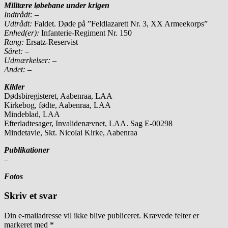
Militære løbebane under krigen
Indtrådt:
–
Udtrådt:
Faldet. Døde på ”Feldlazarett Nr. 3, XX Armeekorps”
Enhed(er):
Infanterie-Regiment Nr. 150
Rang:
Ersatz-Reservist
Såret:
–
Udmærkelser: –
Andet:
–
Kilder
Dødsbiregisteret, Aabenraa, LAA
Kirkebog, fødte, Aabenraa, LAA
Mindeblad, LAA
Efterladtesager, Invalidenævnet, LAA. Sag E-00298
Mindetavle, Skt. Nicolai Kirke, Aabenraa
Publikationer
–
Fotos
Skriv et svar
Din e-mailadresse vil ikke blive publiceret.
Krævede felter er
markeret med
*