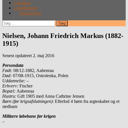
Leksikon
Lokalhistorie
Introduction
Søg
efter:
Nielsen, Johann Friedrich Markus (1882-
1915)
Senest opdateret 2. maj 2016
Persondata
Født:
08/12-1882, Aabenraa
Død:
07/08-1915, Ostrolenka, Polen
Uddannelse:
–
Erhverv:
Fischer
Bopæl:
Aabenraa
Hustru:
Gift 1905 med Anna Cathrine Jensen
Børn (før krigsafslutningen)
: Efterlod 4 børn fra ægteskabet og et
stedbarn
Militære løbebane før krigen
–