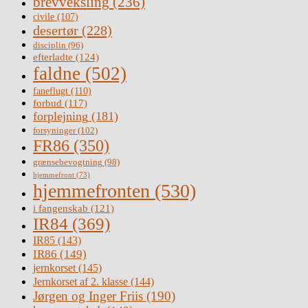
brevveksling
(236)
civile
(107)
desertør
(228)
disciplin
(96)
efterladte
(124)
faldne
(502)
faneflugt
(110)
forbud
(117)
forplejning
(181)
forsyninger
(102)
FR86
(350)
grænsebevogtning
(98)
hjemmefront
(73)
hjemmefronten
(530)
i fangenskab
(121)
IR84
(369)
IR85
(143)
IR86
(149)
jernkorset
(145)
Jernkorset af 2. klasse
(144)
Jørgen og Inger Friis
(190)