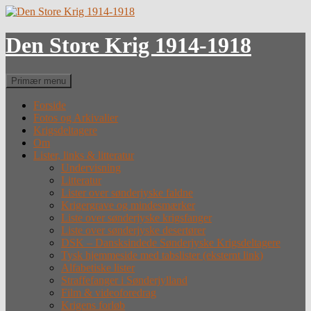
Hop
til
indhold
Den Store Krig 1914-1918
Søg
Primær menu
Forside
Fotos og Arkivalier
Krigsdeltagere
Om
Lister, links & litteratur
Undervisning
Litteratur
Lister over sønderjyske faldne
Krigergrave og mindesmærker
Liste over sønderjyske krigsfanger
Liste over sønderjyske desertører
DSK – Dansksindede Sønderjyske Krigsdeltagere
Tysk hjemmeside med tabslister (eksternt link)
Alfabetiske lister
Straffefanger i Sønderjylland
Film & videoforedrag
Krigens forløb