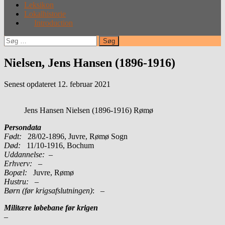
Leksikon
Lokalhistorie
Introduction
Søg
efter:
Nielsen, Jens Hansen (1896-1916)
Senest opdateret 12. februar 2021
Jens Hansen Nielsen (1896-1916) Rømø
Persondata
Født:
28/02-1896, Juvre, Rømø Sogn
Død:
11/10-1916, Bochum
Uddannelse:
–
Erhverv:
–
Bopæl:
Juvre, Rømø
Hustru:
–
Børn (før krigsafslutningen)
: –
Militære løbebane før krigen
–