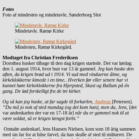
Fotos
Foto af mindesten og mindetavle, Sønderborg Slot
Mindetavle. Rømø Kirke
Mindesten, Rømø Kirkegård.
Modtaget fra Christian Frederiksen
Dorothea husker tilbage til den dag krigen startede. Det var lørdag
den 1. august 1914, hvor hun var 13 år gammel.
Jeg kan huske den
aften, da krigen brød ud i 1914. Vi sad med vinduerne åbne, og
kirkeklokkerne kimede i en time.. Hverken før eller senere har vi
kunnet høre kirkeklokkerne fra Hjerpsted, Skast og Ballum på én
gang. De lød forskelligt fra de tre kirker.
Og så kan jeg huske, at far sagde til forkarlen,
Andreas
[Petersen].
”Du må jo nok af sted mandag (og det kom han), men du, Jens,
[det
var andenkarlen der var en 17-18 år]
når du er gammel nok til at
være soldat, så er krigen længst forbi.”
Omtalte andenkarl, Jens Hansen Nielsen, kom som 18 årig sammen
med sin far for at hilse farvel, da han skulle af sted til militæret. De