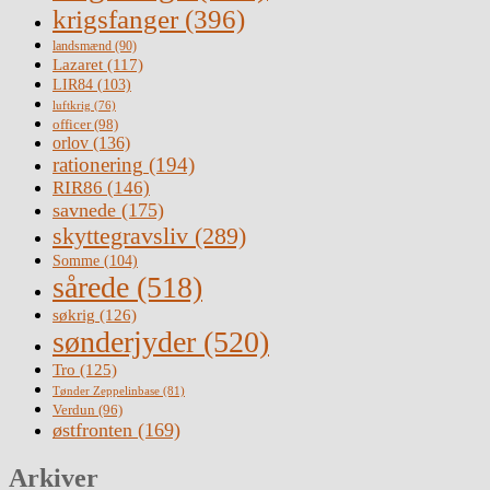
krigsfanger
(396)
landsmænd
(90)
Lazaret
(117)
LIR84
(103)
luftkrig
(76)
officer
(98)
orlov
(136)
rationering
(194)
RIR86
(146)
savnede
(175)
skyttegravsliv
(289)
Somme
(104)
sårede
(518)
søkrig
(126)
sønderjyder
(520)
Tro
(125)
Tønder Zeppelinbase
(81)
Verdun
(96)
østfronten
(169)
Arkiver