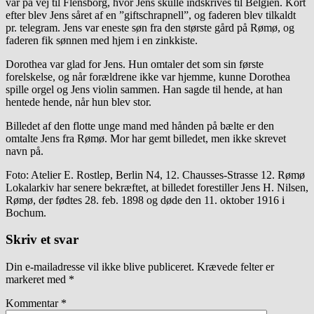
var på vej til Flensborg, hvor Jens skulle indskrives til Belgien. Kort
efter blev Jens såret af en ”giftschrapnell”, og faderen blev tilkaldt
pr. telegram. Jens var eneste søn fra den største gård på Rømø, og
faderen fik sønnen med hjem i en zinkkiste.
Dorothea var glad for Jens. Hun omtaler det som sin første
forelskelse, og når forældrene ikke var hjemme, kunne Dorothea
spille orgel og Jens violin sammen. Han sagde til hende, at han
hentede hende, når hun blev stor.
Billedet af den flotte unge mand med hånden på bælte er den
omtalte Jens fra Rømø. Mor har gemt billedet, men ikke skrevet
navn på.
Foto: Atelier E. Rostlep, Berlin N4, 12. Chausses-Strasse 12. Rømø
Lokalarkiv har senere bekræftet, at billedet forestiller Jens H. Nilsen,
Rømø, der fødtes 28. feb. 1898 og døde den 11. oktober 1916 i
Bochum.
Skriv et svar
Din e-mailadresse vil ikke blive publiceret.
Krævede felter er
markeret med
*
Kommentar
*