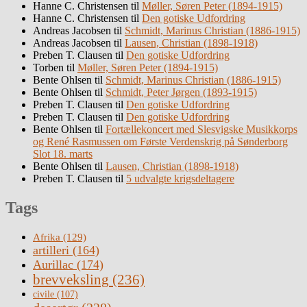
Hanne C. Christensen
til
Møller, Søren Peter (1894-1915)
Hanne C. Christensen
til
Den gotiske Udfordring
Andreas Jacobsen
til
Schmidt, Marinus Christian (1886-1915)
Andreas Jacobsen
til
Lausen, Christian (1898-1918)
Preben T. Clausen
til
Den gotiske Udfordring
Torben
til
Møller, Søren Peter (1894-1915)
Bente Ohlsen
til
Schmidt, Marinus Christian (1886-1915)
Bente Ohlsen
til
Schmidt, Peter Jørgen (1893-1915)
Preben T. Clausen
til
Den gotiske Udfordring
Preben T. Clausen
til
Den gotiske Udfordring
Bente Ohlsen
til
Fortællekoncert med Slesvigske Musikkorps
og René Rasmussen om Første Verdenskrig på Sønderborg
Slot 18. marts
Bente Ohlsen
til
Lausen, Christian (1898-1918)
Preben T. Clausen
til
5 udvalgte krigsdeltagere
Tags
Afrika
(129)
artilleri
(164)
Aurillac
(174)
brevveksling
(236)
civile
(107)