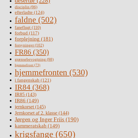
desertør
(228)
disciplin
(96)
efterladte
(124)
faldne
(502)
faneflugt
(110)
forbud
(117)
forplejning
(181)
forsyninger
(102)
FR86
(350)
grænsebevogtning
(98)
hjemmefront
(73)
hjemmefronten
(530)
i fangenskab
(121)
IR84
(368)
IR85
(143)
IR86
(149)
jernkorset
(145)
Jernkorset af 2. klasse
(144)
Jørgen og Inger Friis
(190)
kammeratskab
(149)
krigsfange
(650)