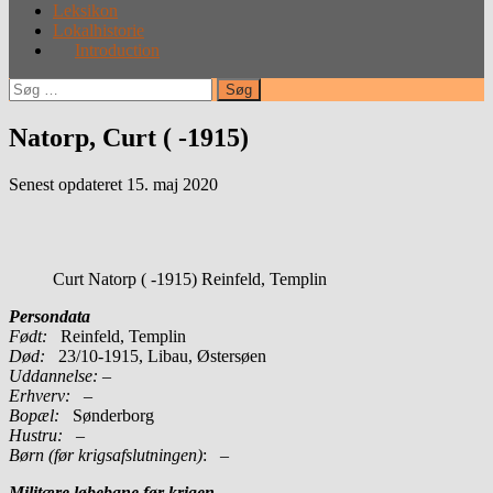
Leksikon
Lokalhistorie
Introduction
Søg
efter:
Natorp, Curt ( -1915)
Senest opdateret 15. maj 2020
Curt Natorp ( -1915) Reinfeld, Templin
Persondata
Født:
Reinfeld, Templin
Død:
23/10-1915, Libau, Østersøen
Uddannelse:
–
Erhverv:
–
Bopæl:
Sønderborg
Hustru:
–
Børn (før krigsafslutningen)
: –
Militære løbebane før krigen