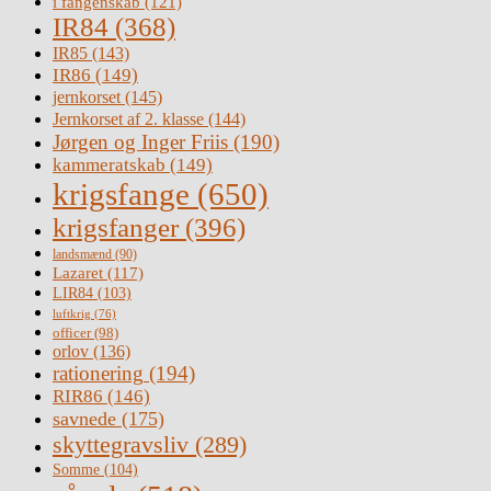
i fangenskab
(121)
IR84
(368)
IR85
(143)
IR86
(149)
jernkorset
(145)
Jernkorset af 2. klasse
(144)
Jørgen og Inger Friis
(190)
kammeratskab
(149)
krigsfange
(650)
krigsfanger
(396)
landsmænd
(90)
Lazaret
(117)
LIR84
(103)
luftkrig
(76)
officer
(98)
orlov
(136)
rationering
(194)
RIR86
(146)
savnede
(175)
skyttegravsliv
(289)
Somme
(104)