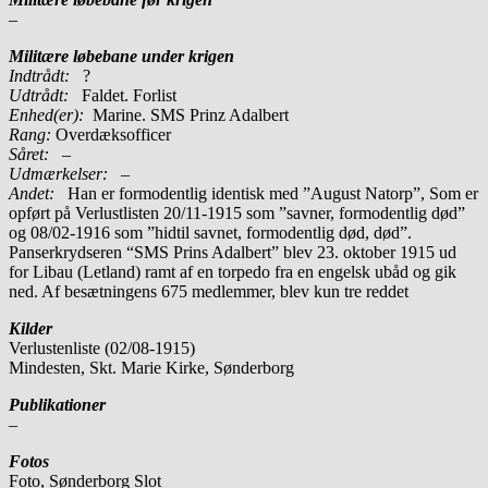
–
Militære løbebane under krigen
Indtrådt:
?
Udtrådt:
Faldet. Forlist
Enhed(er):
Marine. SMS Prinz Adalbert
Rang:
Overdæksofficer
Såret:
–
Udmærkelser: –
Andet:
Han er formodentlig identisk med ”August Natorp”, Som er
opført på Verlustlisten 20/11-1915 som ”savner, formodentlig død”
og 08/02-1916 som ”hidtil savnet, formodentlig død, død”.
Panserkrydseren “SMS Prins Adalbert” blev 23. oktober 1915 ud
for Libau (Letland) ramt af en torpedo fra en engelsk ubåd og gik
ned. Af besætningens 675 medlemmer, blev kun tre reddet
Kilder
Verlustenliste (02/08-1915)
Mindesten, Skt. Marie Kirke, Sønderborg
Publikationer
–
Fotos
Foto, Sønderborg Slot