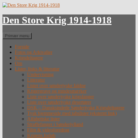
Hop
til
indhold
Den Store Krig 1914-1918
Søg
Primær menu
Forside
Fotos og Arkivalier
Krigsdeltagere
Om
Lister, links & litteratur
Undervisning
Litteratur
Lister over sønderjyske faldne
Krigergrave og mindesmærker
Liste over sønderjyske krigsfanger
Liste over sønderjyske desertører
DSK – Dansksindede Sønderjyske Krigsdeltagere
Tysk hjemmeside med tabslister (eksternt link)
Alfabetiske lister
Straffefanger i Sønderjylland
Film & videoforedrag
Krigens forløb