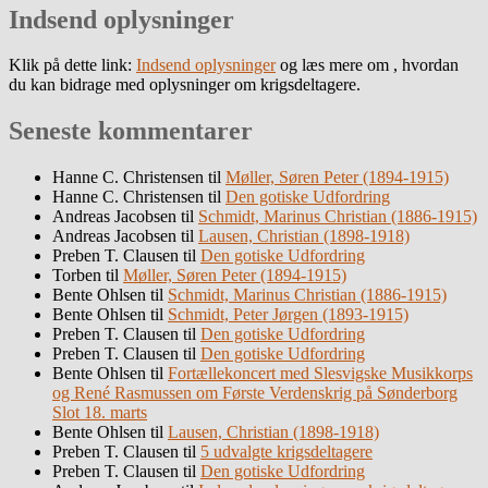
Indsend oplysninger
Klik på dette link:
Indsend oplysninger
og læs mere om , hvordan
du kan bidrage med oplysninger om krigsdeltagere.
Seneste kommentarer
Hanne C. Christensen
til
Møller, Søren Peter (1894-1915)
Hanne C. Christensen
til
Den gotiske Udfordring
Andreas Jacobsen
til
Schmidt, Marinus Christian (1886-1915)
Andreas Jacobsen
til
Lausen, Christian (1898-1918)
Preben T. Clausen
til
Den gotiske Udfordring
Torben
til
Møller, Søren Peter (1894-1915)
Bente Ohlsen
til
Schmidt, Marinus Christian (1886-1915)
Bente Ohlsen
til
Schmidt, Peter Jørgen (1893-1915)
Preben T. Clausen
til
Den gotiske Udfordring
Preben T. Clausen
til
Den gotiske Udfordring
Bente Ohlsen
til
Fortællekoncert med Slesvigske Musikkorps
og René Rasmussen om Første Verdenskrig på Sønderborg
Slot 18. marts
Bente Ohlsen
til
Lausen, Christian (1898-1918)
Preben T. Clausen
til
5 udvalgte krigsdeltagere
Preben T. Clausen
til
Den gotiske Udfordring