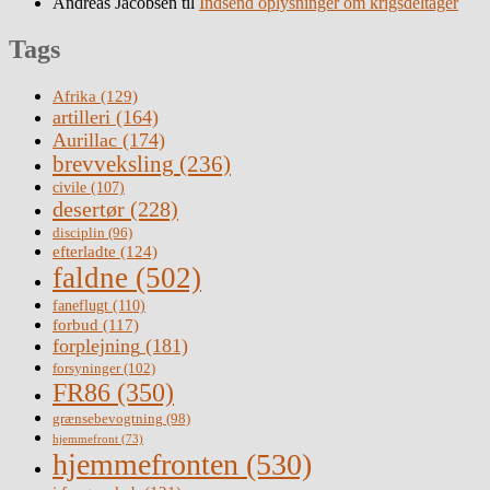
Andreas Jacobsen
til
Indsend oplysninger om krigsdeltager
Tags
Afrika
(129)
artilleri
(164)
Aurillac
(174)
brevveksling
(236)
civile
(107)
desertør
(228)
disciplin
(96)
efterladte
(124)
faldne
(502)
faneflugt
(110)
forbud
(117)
forplejning
(181)
forsyninger
(102)
FR86
(350)
grænsebevogtning
(98)
hjemmefront
(73)
hjemmefronten
(530)