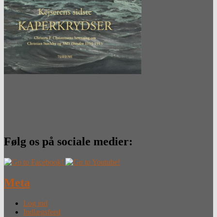
Følg os på sociale medier:
Meta
Log ind
Indlægsfeed