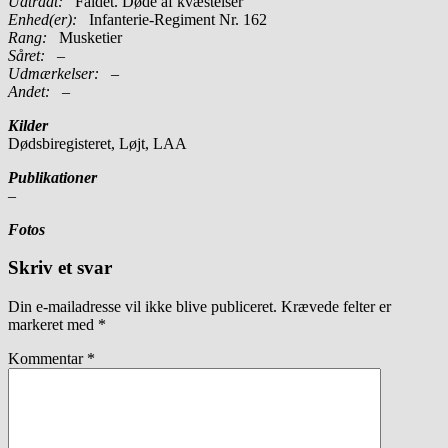
Udtrådt:
Faldet. Døde af kvæstelser
Enhed(er):
Infanterie-Regiment Nr. 162
Rang:
Musketier
Såret:
–
Udmærkelser: –
Andet:
–
Kilder
Dødsbiregisteret, Løjt, LAA
Publikationer
–
Fotos
Skriv et svar
Din e-mailadresse vil ikke blive publiceret.
Krævede felter er
markeret med
*
Kommentar
*