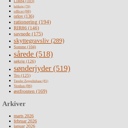
LIR84
(103)
luftkrig
(76)
officer
(98)
orlov
(136)
rationering
(194)
RIR86
(146)
savnede
(175)
skyttegravsliv
(289)
Somme
(104)
sårede
(518)
søkrig
(126)
sønderjyder
(519)
Tro
(125)
Tønder Zeppelinbase
(81)
Verdun
(96)
østfronten
(169)
Arkiver
marts 2026
februar 2026
januar 2026