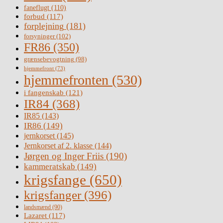
faneflugt
(110)
forbud
(117)
forplejning
(181)
forsyninger
(102)
FR86
(350)
grænsebevogtning
(98)
hjemmefront
(73)
hjemmefronten
(530)
i fangenskab
(121)
IR84
(368)
IR85
(143)
IR86
(149)
jernkorset
(145)
Jernkorset af 2. klasse
(144)
Jørgen og Inger Friis
(190)
kammeratskab
(149)
krigsfange
(650)
krigsfanger
(396)
landsmænd
(90)
Lazaret
(117)