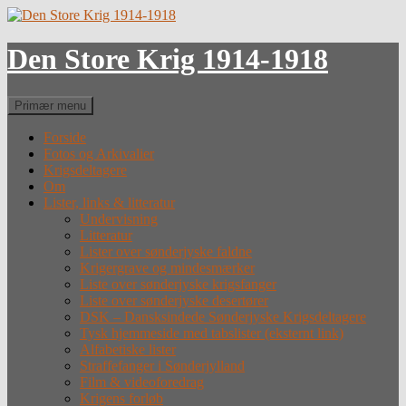
Hop
til
indhold
Den Store Krig 1914-1918
Søg
Primær menu
Forside
Fotos og Arkivalier
Krigsdeltagere
Om
Lister, links & litteratur
Undervisning
Litteratur
Lister over sønderjyske faldne
Krigergrave og mindesmærker
Liste over sønderjyske krigsfanger
Liste over sønderjyske desertører
DSK – Dansksindede Sønderjyske Krigsdeltagere
Tysk hjemmeside med tabslister (eksternt link)
Alfabetiske lister
Straffefanger i Sønderjylland
Film & videoforedrag
Krigens forløb