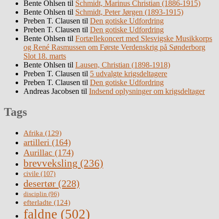
Bente Ohlsen
til
Schmidt, Marinus Christian (1886-1915)
Bente Ohlsen
til
Schmidt, Peter Jørgen (1893-1915)
Preben T. Clausen
til
Den gotiske Udfordring
Preben T. Clausen
til
Den gotiske Udfordring
Bente Ohlsen
til
Fortællekoncert med Slesvigske Musikkorps
og René Rasmussen om Første Verdenskrig på Sønderborg
Slot 18. marts
Bente Ohlsen
til
Lausen, Christian (1898-1918)
Preben T. Clausen
til
5 udvalgte krigsdeltagere
Preben T. Clausen
til
Den gotiske Udfordring
Andreas Jacobsen
til
Indsend oplysninger om krigsdeltager
Tags
Afrika
(129)
artilleri
(164)
Aurillac
(174)
brevveksling
(236)
civile
(107)
desertør
(228)
disciplin
(96)
efterladte
(124)
faldne
(502)