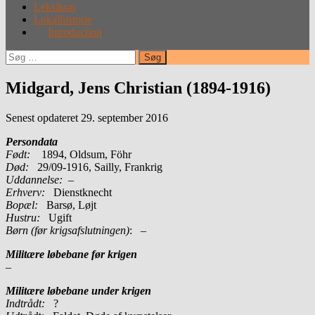
Leksikon
Lokalhistorie
Introduction
Søg
efter:
Midgard, Jens Christian (1894-1916)
Senest opdateret 29. september 2016
Persondata
Født:
1894, Oldsum, Föhr
Død:
29/09-1916, Sailly, Frankrig
Uddannelse:
–
Erhverv:
Dienstknecht
Bopæl:
Barsø, Løjt
Hustru:
Ugift
Børn (før krigsafslutningen)
: –
Militære løbebane før krigen
–
Militære løbebane under krigen
Indtrådt:
?