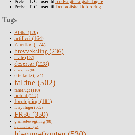
Preben T. Clausen
til
5 udvalgte krigsdeltagere
Preben T. Clausen
til
Den gotiske Udfordring
Tags
Afrika
(129)
artilleri
(164)
Aurillac
(174)
brevveksling
(236)
civile
(107)
desertør
(228)
disciplin
(96)
efterladte
(124)
faldne
(502)
faneflugt
(110)
forbud
(117)
forplejning
(181)
forsyninger
(102)
FR86
(350)
grænsebevogtning
(98)
hjemmefront
(73)
hjemmefronten
(530)