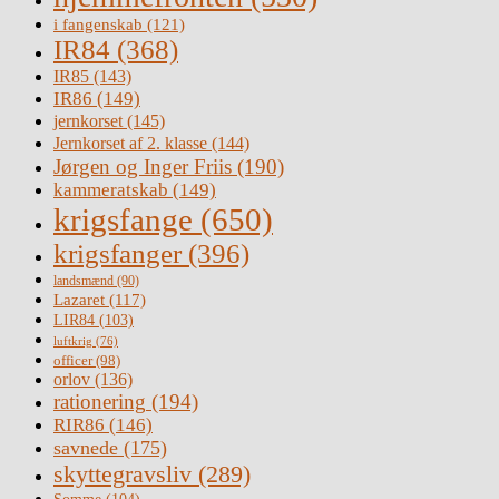
i fangenskab
(121)
IR84
(368)
IR85
(143)
IR86
(149)
jernkorset
(145)
Jernkorset af 2. klasse
(144)
Jørgen og Inger Friis
(190)
kammeratskab
(149)
krigsfange
(650)
krigsfanger
(396)
landsmænd
(90)
Lazaret
(117)
LIR84
(103)
luftkrig
(76)
officer
(98)
orlov
(136)
rationering
(194)
RIR86
(146)
savnede
(175)
skyttegravsliv
(289)