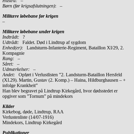
Hustru:
–
Børn (før krigsafslutningen)
: –
Militære løbebane før krigen
–
Militære løbebane under krigen
Indtrådt:
?
Udtrådt:
Faldet. Død i Lindtrup af sygdom
Enhed(er):
Landsturm-Infanterie-Regiment, Bataillon XI/29, 2.
Kompagnie
Rang:
–
Såret:
–
Udmærkelser: –
Andet:
Opført i Verlustlisten ”2. Landsturm-Bataillon Hersfeld
(XI.29). Martin, Gustav (2. Komp.) – Haina, Hildburghausen – +
infolge Krankheit”
Han blev begravet på Lindtrup Kirkegård, hvor dødsstedet er
opgiver som ”Tornum” på mindekors
Kilder
Kirkebog, døde, Lindtrup, RAA
Verlustenliste (14/07-1916)
Mindekors, Lindtrup Kirkegård
Publikationer