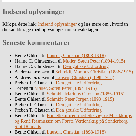
Indsend oplysninger
Klik på dette link:
Indsend oplysninger
og læs mere om , hvordan
du kan bidrage med oplysninger om krigsdeltagere.
Seneste kommentarer
Bente Ohlsen
til
Lausen, Christian (1898-1918)
Hanne C. Christensen
til
Møller, Søren Peter (1894-1915)
Hanne C. Christensen
til
Den gotiske Udfordring
Andreas Jacobsen
til
Schmidt, Marinus Christian (1886-1915)
Andreas Jacobsen
til
Lausen, Christian (1898-1918)
Preben T. Clausen
til
Den gotiske Udfordring
Torben
til
Møller, Søren Peter (1894-1915)
Bente Ohlsen
til
Schmidt, Marinus Christian (1886-1915)
Bente Ohlsen
til
Schmidt, Peter Jørgen (1893-1915)
Preben T. Clausen
til
Den gotiske Udfordring
Preben T. Clausen
til
Den gotiske Udfordring
Bente Ohlsen
til
Fortællekoncert med Slesvigske Musikkorps
og René Rasmussen om Første Verdenskrig på Sønderborg
Slot 18. marts
Bente Ohlsen
til
Lausen, Christian (1898-1918)