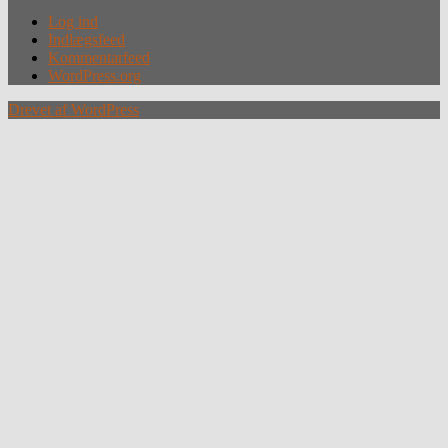
Log ind
Indlægsfeed
Kommentarfeed
WordPress.org
Drevet af WordPress