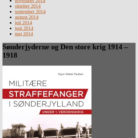
november 2014
oktober 2014
september 2014
august 2014
juli 2014
juni 2014
maj 2014
Sønderjyderne og Den store krig 1914 –
1918