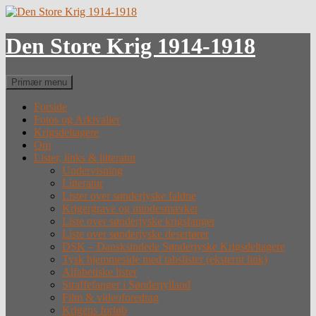
Hop
til
indhold
Den Store Krig 1914-1918
Søg
Primær menu
Forside
Fotos og Arkivalier
Krigsdeltagere
Om
Lister, links & litteratur
Undervisning
Litteratur
Lister over sønderjyske faldne
Krigergrave og mindesmærker
Liste over sønderjyske krigsfanger
Liste over sønderjyske desertører
DSK – Dansksindede Sønderjyske Krigsdeltagere
Tysk hjemmeside med tabslister (eksternt link)
Alfabetiske lister
Straffefanger i Sønderjylland
Film & videoforedrag
Krigens forløb