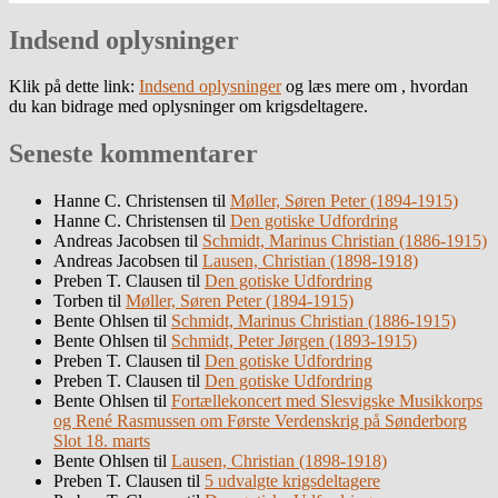
Indsend oplysninger
Klik på dette link:
Indsend oplysninger
og læs mere om , hvordan
du kan bidrage med oplysninger om krigsdeltagere.
Seneste kommentarer
Hanne C. Christensen
til
Møller, Søren Peter (1894-1915)
Hanne C. Christensen
til
Den gotiske Udfordring
Andreas Jacobsen
til
Schmidt, Marinus Christian (1886-1915)
Andreas Jacobsen
til
Lausen, Christian (1898-1918)
Preben T. Clausen
til
Den gotiske Udfordring
Torben
til
Møller, Søren Peter (1894-1915)
Bente Ohlsen
til
Schmidt, Marinus Christian (1886-1915)
Bente Ohlsen
til
Schmidt, Peter Jørgen (1893-1915)
Preben T. Clausen
til
Den gotiske Udfordring
Preben T. Clausen
til
Den gotiske Udfordring
Bente Ohlsen
til
Fortællekoncert med Slesvigske Musikkorps
og René Rasmussen om Første Verdenskrig på Sønderborg
Slot 18. marts
Bente Ohlsen
til
Lausen, Christian (1898-1918)
Preben T. Clausen
til
5 udvalgte krigsdeltagere