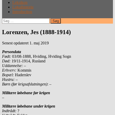
Leksikon
Lokalhistorie
Introduction
Søg
efter:
Lorenzen, Jes (1888-1914)
Senest opdateret 1. maj 2019
Persondata
Født:
03/08-1888, Hviding, Hviding Sogn
Død:
19/11-1914, Rusland
Uddannelse:
–
Erhverv:
Kommis
Bopæl:
Haderslev
Hustru:
–
Børn (før krigsafslutningen)
: –
Militære løbebane før krigen
–
Militære løbebane under krigen
Indtrådt:
?