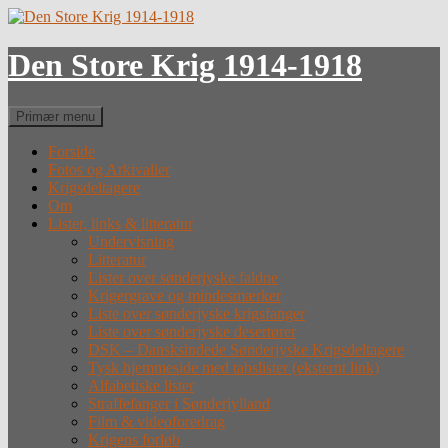
Hop
til
indhold
Den Store Krig 1914-1918
Søg
Primær menu
Forside
Fotos og Arkivalier
Krigsdeltagere
Om
Lister, links & litteratur
Undervisning
Litteratur
Lister over sønderjyske faldne
Krigergrave og mindesmærker
Liste over sønderjyske krigsfanger
Liste over sønderjyske desertører
DSK – Dansksindede Sønderjyske Krigsdeltagere
Tysk hjemmeside med tabslister (eksternt link)
Alfabetiske lister
Straffefanger i Sønderjylland
Film & videoforedrag
Krigens forløb