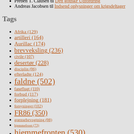
Preben T. Clausen
til
Den gotiske Udfordring
Andreas Jacobsen
til
Indsend oplysninger om krigsdeltager
Tags
Afrika
(129)
artilleri
(164)
Aurillac
(174)
brevveksling
(236)
civile
(107)
desertør
(228)
disciplin
(96)
efterladte
(124)
faldne
(502)
faneflugt
(110)
forbud
(117)
forplejning
(181)
forsyninger
(102)
FR86
(350)
grænsebevogtning
(98)
hjemmefront
(73)
hjemmefronten
(530)