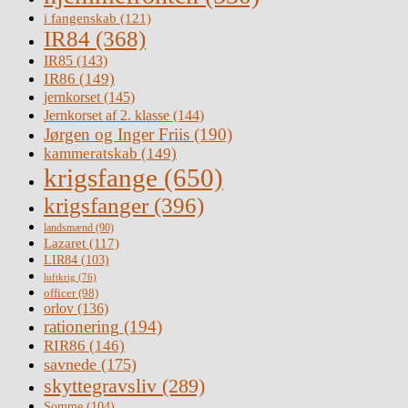
i fangenskab
(121)
IR84
(368)
IR85
(143)
IR86
(149)
jernkorset
(145)
Jernkorset af 2. klasse
(144)
Jørgen og Inger Friis
(190)
kammeratskab
(149)
krigsfange
(650)
krigsfanger
(396)
landsmænd
(90)
Lazaret
(117)
LIR84
(103)
luftkrig
(76)
officer
(98)
orlov
(136)
rationering
(194)
RIR86
(146)
savnede
(175)
skyttegravsliv
(289)
Somme
(104)