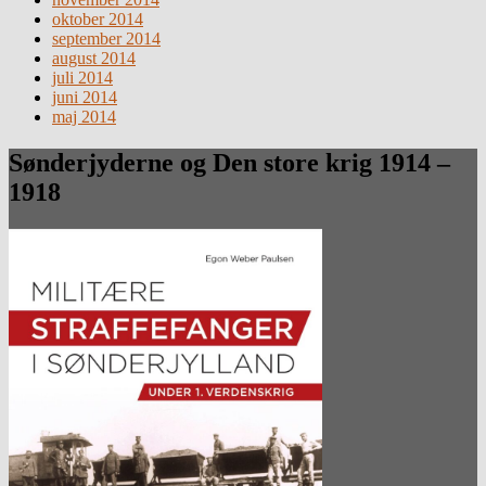
oktober 2014
september 2014
august 2014
juli 2014
juni 2014
maj 2014
Sønderjyderne og Den store krig 1914 –
1918