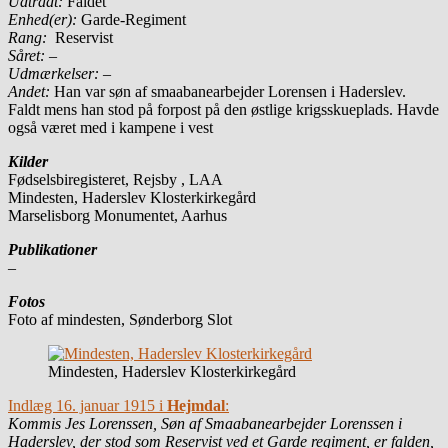
Udtrådt:
Faldet
Enhed(er):
Garde-Regiment
Rang:
Reservist
Såret: –
Udmærkelser: –
Andet:
Han var søn af smaabanearbejder Lorensen i Haderslev.
Faldt mens han stod på forpost på den østlige krigsskueplads. Havde
også været med i kampene i vest
Kilder
Fødselsbiregisteret, Rejsby , LAA
Mindesten, Haderslev Klosterkirkegård
Marselisborg Monumentet, Aarhus
Publikationer
–
Fotos
Foto af mindesten, Sønderborg Slot
Mindesten, Haderslev Klosterkirkegård
Indlæg 16. januar 1915 i
Hejmdal
:
Kommis Jes Lorenssen, Søn af Smaabanearbejder Lorenssen i
Haderslev, der stod som Reservist ved et Garde regiment, er falden,