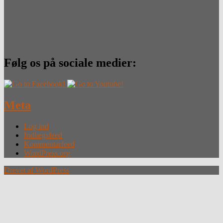
Følg os på sociale medier:
Meta
Log ind
Indlægsfeed
Kommentarfeed
WordPress.org
Drevet af WordPress