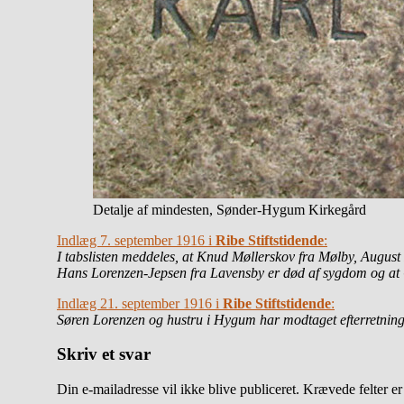
Detalje af mindesten, Sønder-Hygum Kirkegård
Indlæg 7. september 1916 i
Ribe Stiftstidende
:
I tabslisten meddeles, at Knud Møllerskov fra Mølby, Augus
Hans Lorenzen-Jepsen fra Lavensby er død af sygdom og at Ch
Indlæg 21. september 1916 i
Ribe Stiftstidende
:
Søren Lorenzen og hustru i Hygum har modtaget efterretning o
Skriv et svar
Din e-mailadresse vil ikke blive publiceret.
Krævede felter e