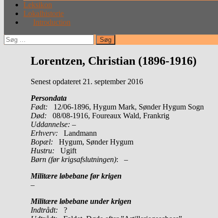
Leksikon
Lokalhistorie
Introduction
Søg
efter:
Lorentzen, Christian (1896-1916)
Senest opdateret 21. september 2016
Persondata
Født:
12/06-1896, Hygum Mark, Sønder Hygum Sogn
Død:
08/08-1916, Foureaux Wald, Frankrig
Uddannelse:
–
Erhverv:
Landmann
Bopæl:
Hygum, Sønder Hygum
Hustru:
Ugift
Børn (før krigsafslutningen)
: –
Militære løbebane før krigen
–
Militære løbebane under krigen
Indtrådt:
?