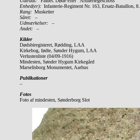
Udtrådt:
Faldet. Døde efter ”Artilleriegeschoss”
Enhed(er):
Infanterie-Regiment Nr. 163, Ersatz-Bataillon, 
Rang:
Musketier
Såret:
–
Udmærkelser: –
Andet:
–
Kilder
Dødsbiregisteret, Rødding, LAA
Kirkebog, fødte, Sønder Hygum, LAA
Verlustenliste (04/09-1916)
Mindesten, Sønder Hygum Kirkegård
Marselisborg Monumentet, Aarhus
Publikationer
–
Fotos
Foto af mindesten, Sønderborg Slot