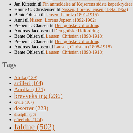
Jan Kirstein
til
Fin anmeldelse af Kejserens sidste kaperkrydser
Hanne C. Christensen
til
Nissen, Lorens Jepsen (1892-1962)
Bente Ohlsen
til
Jensen, Lauritz (1891-1915)
Anni
til
Nissen, Lorens Jepsen (1892-1962)
Preben T. Clausen
til
Den gotiske Udfordring
Andreas Jacobsen
til
Den gotiske Udfordring
Bente Ohlsen
til
Lausen, Christian (1898-1918)
Preben T. Clausen
til
Den gotiske Udfordring
Andreas Jacobsen
til
Lausen, Christian (1898-1918)
Bente Ohlsen
til
Lausen, Christian (1898-1918)
Tags
Afrika
(129)
artilleri
(164)
Aurillac
(174)
brevveksling
(236)
civile
(107)
desertør
(228)
disciplin
(96)
efterladte
(124)
faldne
(502)