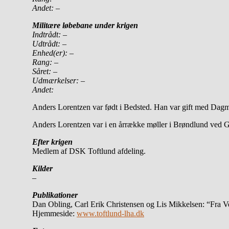
Andet:
–
Militære løbebane under krigen
Indtrådt:
–
Udtrådt:
–
Enhed(er):
–
Rang:
–
Såret:
–
Udmærkelser: –
Andet:
Anders Lorentzen var født i Bedsted. Han var gift med Dagm
Anders Lorentzen var i en årrække møller i Brøndlund ved Ga
Efter krigen
Medlem af DSK Toftlund afdeling.
Kilder
–
Publikationer
Dan Obling, Carl Erik Christensen og Lis Mikkelsen: “Fra Ve
Hjemmeside:
www.toftlund-lha.dk