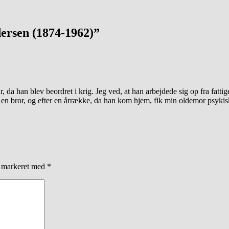
ersen (1874-1962)”
, da han blev beordret i krig. Jeg ved, at han arbejdede sig op fra fatti
 en bror, og efter en årrække, da han kom hjem, fik min oldemor psykisk
r markeret med
*