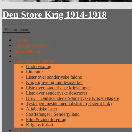
Den Store Krig 1914-1918
Søg
Primær menu
Forside
Fotos og Arkivalier
Krigsdeltagere
Om
Lister, links & litteratur
Undervisning
Litteratur
Lister over sønderjyske faldne
Krigergrave og mindesmærker
Liste over sønderjyske krigsfanger
Liste over sønderjyske desertører
DSK – Dansksindede Sønderjyske Krigsdeltagere
Tysk hjemmeside med tabslister (eksternt link)
Alfabetiske lister
Straffefanger i Sønderjylland
Film & videoforedrag
Krigens forløb
Leksikon