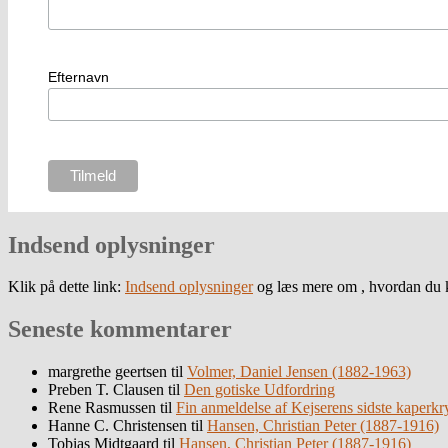
Efternavn
Indsend oplysninger
Klik på dette link:
Indsend oplysninger
og læs mere om , hvordan du k
Seneste kommentarer
margrethe geertsen
til
Volmer, Daniel Jensen (1882-1963)
Preben T. Clausen
til
Den gotiske Udfordring
Rene Rasmussen
til
Fin anmeldelse af Kejserens sidste kaperkr
Hanne C. Christensen
til
Hansen, Christian Peter (1887-1916)
Tobias Midtgaard
til
Hansen, Christian Peter (1887-1916)