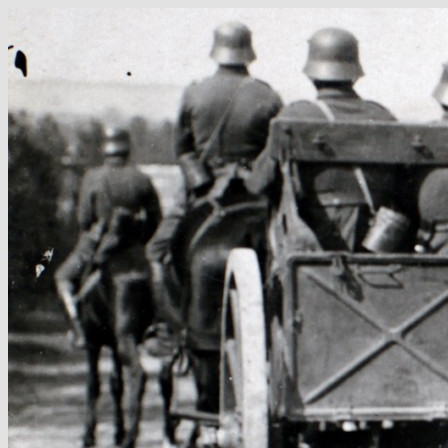
Hop
til
indhold