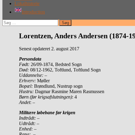
Lokalhistorie
Introduction
Søg
efter:
Lorentzen, Anders Andersen (1874-1
Senest opdateret 2. august 2017
Persondata
Født
:
26/09-1874, Bedsted Sogn
Død:
08/12-1962, Toftlund, Toftlund Sogn
Uddannelse:
–
Erhverv:
Møller
Bopæl:
Brøndlund, Nustrup sogn
Hustru:
Dagmar Rasmine Maren Rasmussen
Børn (før krigsafslutningen)
: 4
Andet
: –
Militære løbebane før krigen
Indtrådt:
–
Udtrådt:
–
Enhed:
–
Rang:
–