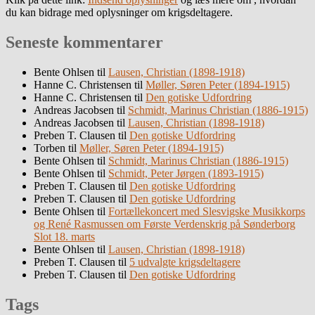
du kan bidrage med oplysninger om krigsdeltagere.
Seneste kommentarer
Bente Ohlsen
til
Lausen, Christian (1898-1918)
Hanne C. Christensen
til
Møller, Søren Peter (1894-1915)
Hanne C. Christensen
til
Den gotiske Udfordring
Andreas Jacobsen
til
Schmidt, Marinus Christian (1886-1915)
Andreas Jacobsen
til
Lausen, Christian (1898-1918)
Preben T. Clausen
til
Den gotiske Udfordring
Torben
til
Møller, Søren Peter (1894-1915)
Bente Ohlsen
til
Schmidt, Marinus Christian (1886-1915)
Bente Ohlsen
til
Schmidt, Peter Jørgen (1893-1915)
Preben T. Clausen
til
Den gotiske Udfordring
Preben T. Clausen
til
Den gotiske Udfordring
Bente Ohlsen
til
Fortællekoncert med Slesvigske Musikkorps
og René Rasmussen om Første Verdenskrig på Sønderborg
Slot 18. marts
Bente Ohlsen
til
Lausen, Christian (1898-1918)
Preben T. Clausen
til
5 udvalgte krigsdeltagere
Preben T. Clausen
til
Den gotiske Udfordring
Tags