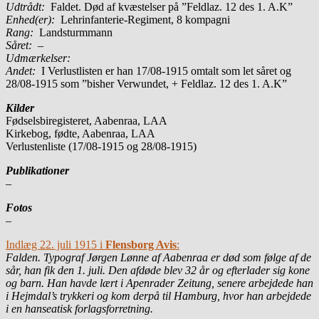
Udtrådt:
Faldet. Død af kvæstelser på ”Feldlaz. 12 des 1. A.K”
Enhed(er):
Lehrinfanterie-Regiment, 8 kompagni
Rang:
Landsturmmann
Såret:
–
Udmærkelser:
Andet:
I Verlustlisten er han 17/08-1915 omtalt som let såret og
28/08-1915 som ”bisher Verwundet, + Feldlaz. 12 des 1. A.K”
Kilder
Fødselsbiregisteret, Aabenraa, LAA
Kirkebog, fødte, Aabenraa, LAA
Verlustenliste (17/08-1915 og 28/08-1915)
Publikationer
–
Fotos
–
Indlæg 22. juli 1915 i
Flensborg Avis
:
Falden. Typograf Jørgen Lønne af Aabenraa er død som følge af de
sår, han fik den 1. juli. Den afdøde blev 32 år og efterlader sig kone
og barn. Han havde lært i Apenrader Zeitung, senere arbejdede han
i Hejmdal’s trykkeri og kom derpå til Hamburg, hvor han arbejdede
i en hanseatisk forlagsforretning.