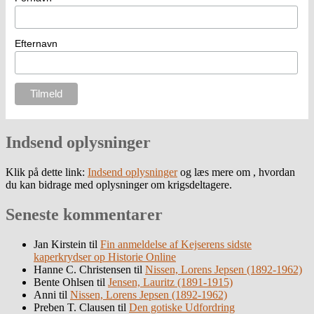
Efternavn
Indsend oplysninger
Klik på dette link:
Indsend oplysninger
og læs mere om , hvordan
du kan bidrage med oplysninger om krigsdeltagere.
Seneste kommentarer
Jan Kirstein
til
Fin anmeldelse af Kejserens sidste
kaperkrydser op Historie Online
Hanne C. Christensen
til
Nissen, Lorens Jepsen (1892-1962)
Bente Ohlsen
til
Jensen, Lauritz (1891-1915)
Anni
til
Nissen, Lorens Jepsen (1892-1962)
Preben T. Clausen
til
Den gotiske Udfordring