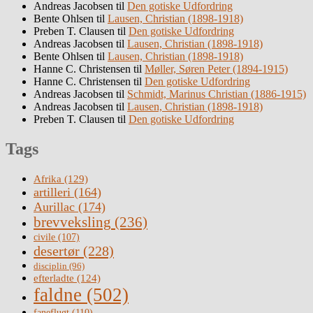
Andreas Jacobsen
til
Den gotiske Udfordring
Bente Ohlsen
til
Lausen, Christian (1898-1918)
Preben T. Clausen
til
Den gotiske Udfordring
Andreas Jacobsen
til
Lausen, Christian (1898-1918)
Bente Ohlsen
til
Lausen, Christian (1898-1918)
Hanne C. Christensen
til
Møller, Søren Peter (1894-1915)
Hanne C. Christensen
til
Den gotiske Udfordring
Andreas Jacobsen
til
Schmidt, Marinus Christian (1886-1915)
Andreas Jacobsen
til
Lausen, Christian (1898-1918)
Preben T. Clausen
til
Den gotiske Udfordring
Tags
Afrika
(129)
artilleri
(164)
Aurillac
(174)
brevveksling
(236)
civile
(107)
desertør
(228)
disciplin
(96)
efterladte
(124)
faldne
(502)
faneflugt
(110)