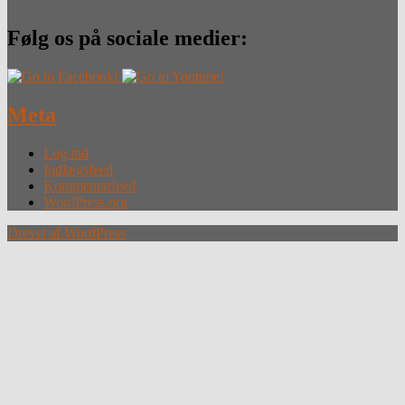
Følg os på sociale medier:
Meta
Log ind
Indlægsfeed
Kommentarfeed
WordPress.org
Drevet af WordPress