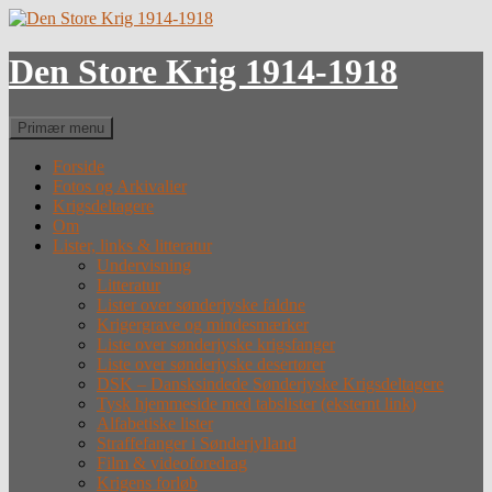
Hop
til
indhold
Den Store Krig 1914-1918
Søg
Primær menu
Forside
Fotos og Arkivalier
Krigsdeltagere
Om
Lister, links & litteratur
Undervisning
Litteratur
Lister over sønderjyske faldne
Krigergrave og mindesmærker
Liste over sønderjyske krigsfanger
Liste over sønderjyske desertører
DSK – Dansksindede Sønderjyske Krigsdeltagere
Tysk hjemmeside med tabslister (eksternt link)
Alfabetiske lister
Straffefanger i Sønderjylland
Film & videoforedrag
Krigens forløb