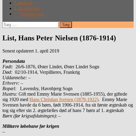
Leksikon
Lokalhistorie
Introduction
Søg
efter:
List, Hans Peter Nielsen (1876-1914)
Senest opdateret 1. april 2019
Persondata
Født:
26/6-1876, Øster Lindet, Øster Lindet Sogn
Død:
02/10-1914, Verpillieres, Frankrig
Uddannelse:
–
Erhverv:
–
Bopæl:
Lavensby, Havnbjerg Sogn
Hustru:
Gift med Emmy Marie Svensen (1885-1955), der giftede
sig 1920 med
Hans Christian Iversen (1879-1922)
. Emmy Marie
Svensen havde da 6 børn, født 1906-1914, fra sit første ægteskab og
tog sig efter sin 2. ægtefælles død af hans 7 børn af 1. ægteskab
Børn (før krigsafslutningen)
: –
Militære løbebane før krigen
–