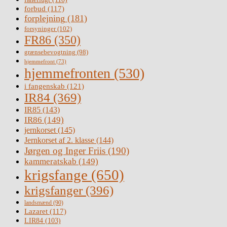
forbud
(117)
forplejning
(181)
forsyninger
(102)
FR86
(350)
grænsebevogtning
(98)
hjemmefront
(73)
hjemmefronten
(530)
i fangenskab
(121)
IR84
(369)
IR85
(143)
IR86
(149)
jernkorset
(145)
Jernkorset af 2. klasse
(144)
Jørgen og Inger Friis
(190)
kammeratskab
(149)
krigsfange
(650)
krigsfanger
(396)
landsmænd
(90)
Lazaret
(117)
LIR84
(103)