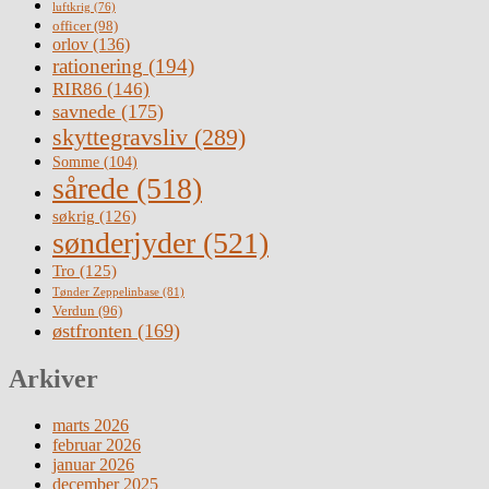
luftkrig
(76)
officer
(98)
orlov
(136)
rationering
(194)
RIR86
(146)
savnede
(175)
skyttegravsliv
(289)
Somme
(104)
sårede
(518)
søkrig
(126)
sønderjyder
(521)
Tro
(125)
Tønder Zeppelinbase
(81)
Verdun
(96)
østfronten
(169)
Arkiver
marts 2026
februar 2026
januar 2026
december 2025