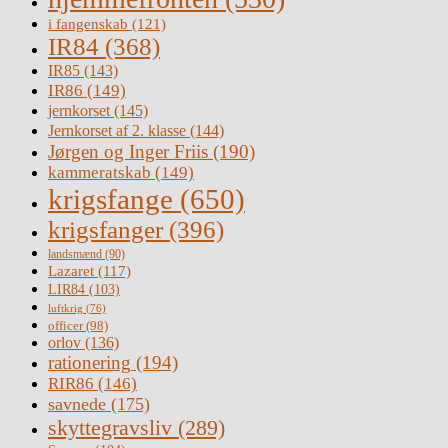
i fangenskab
(121)
IR84
(368)
IR85
(143)
IR86
(149)
jernkorset
(145)
Jernkorset af 2. klasse
(144)
Jørgen og Inger Friis
(190)
kammeratskab
(149)
krigsfange
(650)
krigsfanger
(396)
landsmænd
(90)
Lazaret
(117)
LIR84
(103)
luftkrig
(76)
officer
(98)
orlov
(136)
rationering
(194)
RIR86
(146)
savnede
(175)
skyttegravsliv
(289)