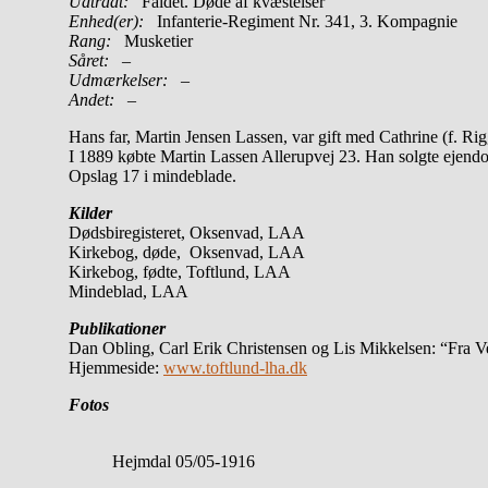
Udtrådt:
Faldet. Døde af kvæstelser
Enhed(er):
Infanterie-Regiment Nr. 341, 3. Kompagnie
Rang:
Musketier
Såret:
–
Udmærkelser: –
Andet:
–
Hans far, Martin Jensen Lassen, var gift med Cathrine (f. R
I 1889 købte Martin Lassen Allerupvej 23. Han solgte ejendo
Opslag 17 i mindeblade.
Kilder
Dødsbiregisteret, Oksenvad, LAA
Kirkebog, døde, Oksenvad, LAA
Kirkebog, fødte, Toftlund, LAA
Mindeblad, LAA
Publikationer
Dan Obling, Carl Erik Christensen og Lis Mikkelsen: “Fra Ve
Hjemmeside:
www.toftlund-lha.dk
Fotos
Hejmdal 05/05-1916