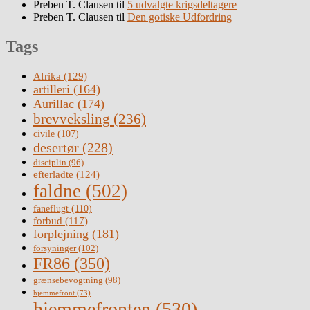
Preben T. Clausen
til
5 udvalgte krigsdeltagere
Preben T. Clausen
til
Den gotiske Udfordring
Tags
Afrika
(129)
artilleri
(164)
Aurillac
(174)
brevveksling
(236)
civile
(107)
desertør
(228)
disciplin
(96)
efterladte
(124)
faldne
(502)
faneflugt
(110)
forbud
(117)
forplejning
(181)
forsyninger
(102)
FR86
(350)
grænsebevogtning
(98)
hjemmefront
(73)
hjemmefronten
(530)