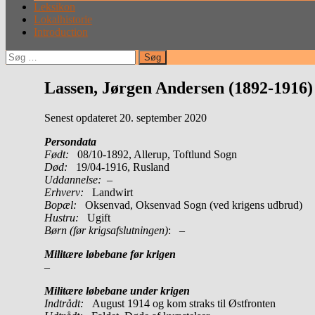
Leksikon
Lokalhistorie
Introduction
Søg
efter:
Lassen, Jørgen Andersen (1892-1916)
Senest opdateret 20. september 2020
Persondata
Født:
08/10-1892, Allerup, Toftlund Sogn
Død:
19/04-1916, Rusland
Uddannelse:
–
Erhverv:
Landwirt
Bopæl:
Oksenvad, Oksenvad Sogn (ved krigens udbrud)
Hustru:
Ugift
Børn (før krigsafslutningen)
: –
Militære løbebane før krigen
–
Militære løbebane under krigen
Indtrådt:
August 1914 og kom straks til Østfronten