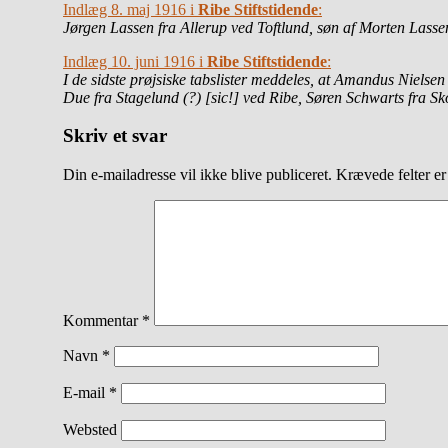
Indlæg 8. maj 1916 i
Ribe Stiftstidende
:
Jørgen Lassen fra Allerup ved Toftlund, søn af Morten Lassen,
Indlæg 10. juni 1916 i
Ribe Stiftstidende
:
I de sidste prøjsiske tabslister meddeles, at Amandus Nielse
Due fra Stagelund (?) [sic!] ved Ribe, Søren Schwarts fra Sk
Skriv et svar
Din e-mailadresse vil ikke blive publiceret.
Krævede felter e
Kommentar
*
Navn
*
E-mail
*
Websted