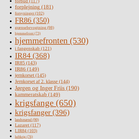
forbud
(117)
forplejning
(181)
forsyninger
(102)
FR86
(350)
grænsebevogtning
(98)
hjemmefront
(73)
hjemmefronten
(530)
i fangenskab
(121)
IR84
(368)
IR85
(143)
IR86
(149)
jernkorset
(145)
Jernkorset af 2. klasse
(144)
Jørgen og Inger Friis
(190)
kammeratskab
(149)
krigsfange
(650)
krigsfanger
(396)
landsmænd
(90)
Lazaret
(117)
LIR84
(103)
luftkrig
(76)