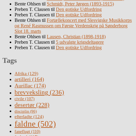
Bente Ohlsen
til
Schmidt, Peter Jørgen (1893-1915)
Preben T. Clausen
til
Den gotiske Udfordring
Preben T. Clausen
til
Den gotiske Udfordring
Bente Ohlsen
til
Fortællekoncert med Slesvigske Musikkorps
og René Rasmussen om Første Verdenskrig på Sønderborg
Slot 18. marts
Bente Ohlsen
til
Lausen, Christian (1898-1918)
Preben T. Clausen
til
5 udvalgte krigsdeltagere
Preben T. Clausen
til
Den gotiske Udfordring
Tags
Afrika
(129)
artilleri
(164)
Aurillac
(174)
brevveksling
(236)
civile
(107)
desertør
(228)
disciplin
(96)
efterladte
(124)
faldne
(502)
faneflugt
(110)