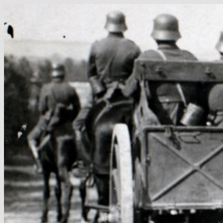
Hop
til
indhold