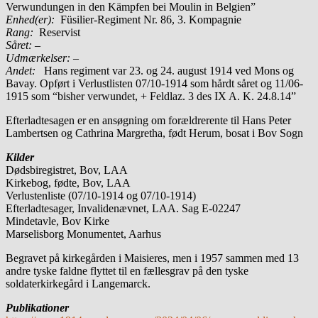
Verwundungen in den Kämpfen bei Moulin in Belgien”
Enhed(er):
Füsilier-Regiment Nr. 86, 3. Kompagnie
Rang:
Reservist
Såret:
–
Udmærkelser: –
Andet:
Hans regiment var 23. og 24. august 1914 ved Mons og
Bavay. Opført i Verlustlisten 07/10-1914 som hårdt såret og 11/06-
1915 som “bisher verwundet, + Feldlaz. 3 des IX A. K. 24.8.14”
Efterladtesagen er en ansøgning om forældrerente til Hans Peter
Lambertsen og Cathrina Margretha, født Herum, bosat i Bov Sogn
Kilder
Dødsbiregistret, Bov, LAA
Kirkebog, fødte, Bov, LAA
Verlustenliste (07/10-1914 og 07/10-1914)
Efterladtesager, Invalidenævnet, LAA. Sag E-02247
Mindetavle, Bov Kirke
Marselisborg Monumentet, Aarhus
Begravet på kirkegården i Maisieres, men i 1957 sammen med 13
andre tyske faldne flyttet til en fællesgrav på den tyske
soldaterkirkegård i Langemarck.
Publikationer