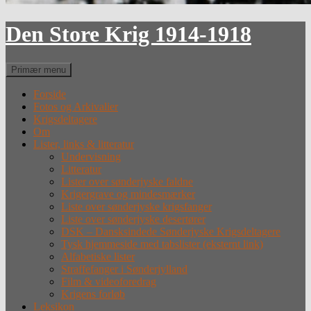
Den Store Krig 1914-1918
Søg
Primær menu
Forside
Fotos og Arkivalier
Krigsdeltagere
Om
Lister, links & litteratur
Undervisning
Litteratur
Lister over sønderjyske faldne
Krigergrave og mindesmærker
Liste over sønderjyske krigsfanger
Liste over sønderjyske desertører
DSK – Dansksindede Sønderjyske Krigsdeltagere
Tysk hjemmeside med tabslister (eksternt link)
Alfabetiske lister
Straffefanger i Sønderjylland
Film & videoforedrag
Krigens forløb
Leksikon