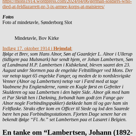
https://mons1914.wordpress.com/2024/04/06/german-soldiers-who-
died-at-feldlazarrett-nr-3-ix-armee-korps-at-maisieres/
Fotos
Foto af mindetavle, Sønderborg Slot
Mindetavle, Bov Kirke
Indlæg 17. oktober 1914 i
Hejmdal
:
Ifølge et Brev, som Hans Alnor, Søn af Gaardejer L. Alnor i Ullerup
(tidligere paa Mulsmark) har sendt hjem, er Johan Lambertsen, Søn
af Landmand H.P. Lambertsen i Kidskelund, bleven saaret den 23.
August under Stormen paa de engelske Feltstillinger ved Mons. Der
var netop taget 65 engelske Fanger, og meden de to nordslesvigske
Venner (Alnor og Lambertsen) netop var i Færd med at tage
Vaabnene fra Englænderne, ramte en Kugle først en Gefreiter i
Skulderen og saa Lambertsen i den højre Side. Alnor gik med ham
et Par Skridt hen i Dækning, forbandt ham godt (en Fange gav
Alnor nogle Forbindingspakker) dækkede ham til og gav ham sin
Feltflaske. Straks efter kom en Officer til Stede og lod den Saarede
bære hen paa Forbindingsstationen. Fjorten Dage senere har en
bekendt ifølge “Fl. Av.” set Lambertsen paa et Lasaret i Belgien.
En tanke om “Lambertsen, Johann (1892-