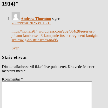
1914)”
Andrew Thornton
siger:
28. februar 2025 kl. 15:15
https://mons1914.wordpress.com/2024/04/28/reservist-
johann-lambertsen-3-kompanie-fusilier-regiment-konigin-
schleswig-holsteinsches-nr-86/
Svar
Skriv et svar
Din e-mailadresse vil ikke blive publiceret.
Krævede felter er
markeret med
*
Kommentar
*