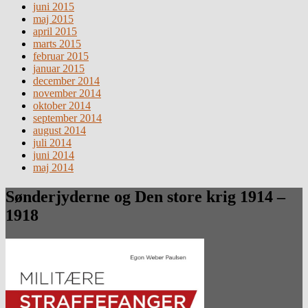
juni 2015
maj 2015
april 2015
marts 2015
februar 2015
januar 2015
december 2014
november 2014
oktober 2014
september 2014
august 2014
juli 2014
juni 2014
maj 2014
Sønderjyderne og Den store krig 1914 –
1918