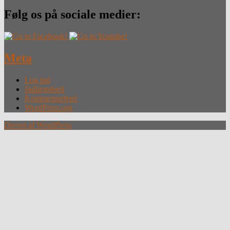
Følg os på sociale medier:
Meta
Log ind
Indlægsfeed
Kommentarfeed
WordPress.org
Drevet af WordPress