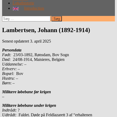
Lokalhistorie
Introduction
Søg
efter:
Lambertsen, Johann (1892-1914)
Senest opdateret 3. april 2025
Persondata
Født:
23/03-1892, Rønsdam, Bov Sogn
Død:
24/08-1914, Maisieres, Belgien
Uddannelse:
–
Erhverv:
–
Bopæl:
Bov
Hustru:
–
Børn
: –
Militære løbebane før krigen
–
Militære løbebane under krigen
Indtrådt:
?
Udtrådt:
Faldet. Døde på Feldlazarett 3 af “erhaltenen