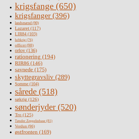
krigsfange
(650)
krigsfanger
(396)
landsmænd
(90)
Lazaret
(117)
LIR84
(103)
luftkrig
(76)
officer
(98)
orlov
(136)
rationering
(194)
RIR86
(146)
savnede
(175)
skyttegravsliv
(289)
Somme
(104)
sårede
(518)
søkrig
(126)
sønderjyder
(520)
Tro
(125)
Tønder Zeppelinbase
(81)
Verdun
(96)
østfronten
(169)