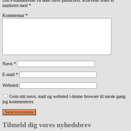
Din e-mailadresse vil ikke blive publiceret.
Krævede felter er
markeret med
*
Kommentar
*
Navn
*
E-mail
*
Websted
Gem mit navn, mail og websted i denne browser til næste gang
jeg kommenterer.
Tilmeld dig vores nyhedsbrev