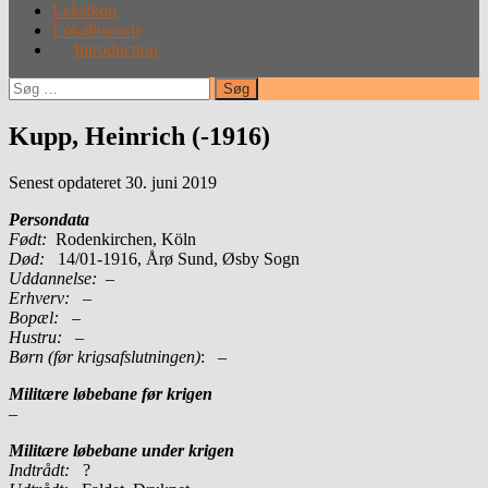
Leksikon
Lokalhistorie
Introduction
Søg
efter:
Kupp, Heinrich (-1916)
Senest opdateret 30. juni 2019
Persondata
Født:
Rodenkirchen, Köln
Død:
14/01-1916, Årø Sund, Øsby Sogn
Uddannelse:
–
Erhverv:
–
Bopæl:
–
Hustru:
–
Børn (før krigsafslutningen)
: –
Militære løbebane før krigen
–
Militære løbebane under krigen
Indtrådt:
?