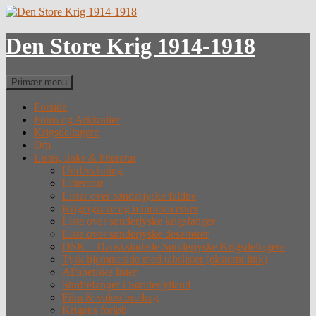
Hop
til
indhold
Den Store Krig 1914-1918
Søg
Primær menu
Forside
Fotos og Arkivalier
Krigsdeltagere
Om
Lister, links & litteratur
Undervisning
Litteratur
Lister over sønderjyske faldne
Krigergrave og mindesmærker
Liste over sønderjyske krigsfanger
Liste over sønderjyske desertører
DSK – Dansksindede Sønderjyske Krigsdeltagere
Tysk hjemmeside med tabslister (eksternt link)
Alfabetiske lister
Straffefanger i Sønderjylland
Film & videoforedrag
Krigens forløb