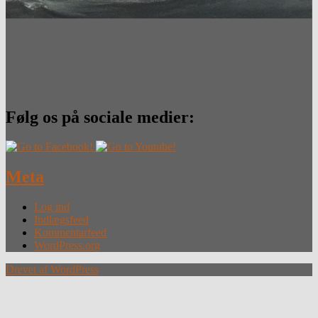
Følg os på sociale medier:
Meta
Log ind
Indlægsfeed
Kommentarfeed
WordPress.org
Drevet af WordPress