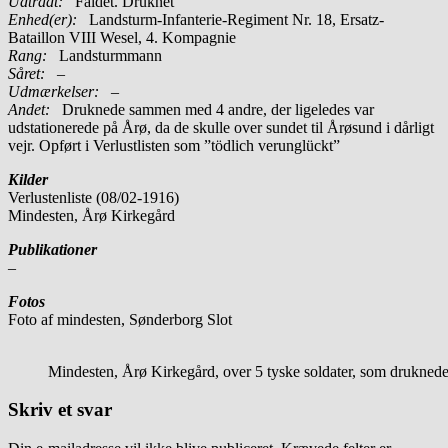
Udtrådt:
Faldet. Druknet
Enhed(er):
Landsturm-Infanterie-Regiment Nr. 18, Ersatz-
Bataillon VIII Wesel, 4. Kompagnie
Rang:
Landsturmmann
Såret:
–
Udmærkelser: –
Andet:
Druknede sammen med 4 andre, der ligeledes var
udstationerede på Årø, da de skulle over sundet til Årøsund i dårligt
vejr. Opført i Verlustlisten som ”tödlich verunglückt”
Kilder
Verlustenliste (08/02-1916)
Mindesten, Årø Kirkegård
Publikationer
–
Fotos
Foto af mindesten, Sønderborg Slot
Mindesten, Årø Kirkegård, over 5 tyske soldater, som drukned
Skriv et svar