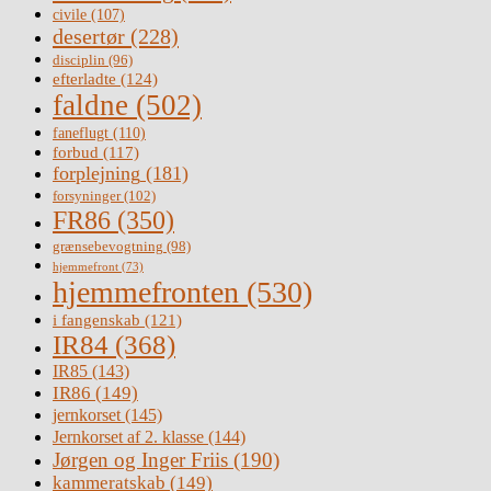
civile
(107)
desertør
(228)
disciplin
(96)
efterladte
(124)
faldne
(502)
faneflugt
(110)
forbud
(117)
forplejning
(181)
forsyninger
(102)
FR86
(350)
grænsebevogtning
(98)
hjemmefront
(73)
hjemmefronten
(530)
i fangenskab
(121)
IR84
(368)
IR85
(143)
IR86
(149)
jernkorset
(145)
Jernkorset af 2. klasse
(144)
Jørgen og Inger Friis
(190)
kammeratskab
(149)