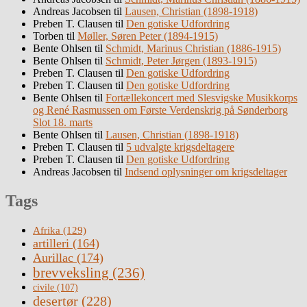
Andreas Jacobsen
til
Lausen, Christian (1898-1918)
Preben T. Clausen
til
Den gotiske Udfordring
Torben
til
Møller, Søren Peter (1894-1915)
Bente Ohlsen
til
Schmidt, Marinus Christian (1886-1915)
Bente Ohlsen
til
Schmidt, Peter Jørgen (1893-1915)
Preben T. Clausen
til
Den gotiske Udfordring
Preben T. Clausen
til
Den gotiske Udfordring
Bente Ohlsen
til
Fortællekoncert med Slesvigske Musikkorps
og René Rasmussen om Første Verdenskrig på Sønderborg
Slot 18. marts
Bente Ohlsen
til
Lausen, Christian (1898-1918)
Preben T. Clausen
til
5 udvalgte krigsdeltagere
Preben T. Clausen
til
Den gotiske Udfordring
Andreas Jacobsen
til
Indsend oplysninger om krigsdeltager
Tags
Afrika
(129)
artilleri
(164)
Aurillac
(174)
brevveksling
(236)
civile
(107)
desertør
(228)