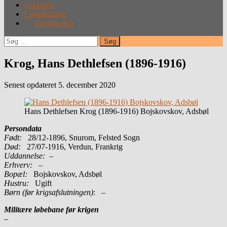
Leksikon
Lokalhistorie
Introduction
Søg
efter:
Krog, Hans Dethlefsen (1896-1916)
Senest opdateret 5. december 2020
Hans Dethlefsen Krog (1896-1916) Bojskovskov, Adsbøl
Persondata
Født:
28/12-1896, Snurom, Felsted Sogn
Død:
27/07-1916, Verdun, Frankrig
Uddannelse:
–
Erhverv:
–
Bopæl:
Bojskovskov, Adsbøl
Hustru:
Ugift
Børn (før krigsafslutningen)
: –
Militære løbebane før krigen
–