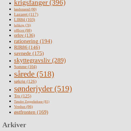
krigsfanger
(396)
landsmænd
(90)
Lazaret
(117)
LIR84
(103)
luftkrig
(76)
officer
(98)
orlov
(136)
rationering
(194)
RIR86
(146)
savnede
(175)
skyttegravsliv
(289)
Somme
(104)
sårede
(518)
søkrig
(126)
sønderjyder
(519)
Tro
(125)
Tønder Zeppelinbase
(81)
Verdun
(96)
østfronten
(169)
Arkiver