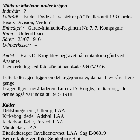
Militære løbebane under krigen
Indtrådt:
?
Udtrådt:
Faldet. Døde af kvæstelser på ”Feldlazarett 133 Garde-
Ersatz-Division, Verdun”
Enhed(er):
Garde-Infanterie-Regiment Nr. 7, 7. Kompagnie
Rang:
Unteroffizier
Såret:
23/07-1916
Udmærkelser: –
Andet
: Hans D. Krog blev begravet på militærkirkegård ved
Azannes
I bemærkning ved foto står, at han døde 28/07-1916
I efterladtesagen ligger en del lægejournaler, da han blev såret flere
gange
I sagen ligger også faderen, Lorenz D. Kroghs, militærbog, idet
denne også var indkaldt 1915-1918
Kilder
Dødsbiregisteret, Ullerup, LAA
Kirkebog, døde, Adsbøl, LAA
Kirkebog, fødte, Felsted, LAA
Mindeblad, LAA
Efterladtesager, Invalidenævnet, LAA. Sag E-00819
Bemærkning ved foto, Sønderborg Slot