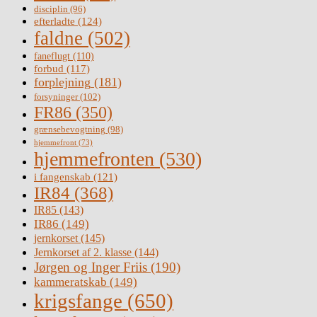
disciplin
(96)
efterladte
(124)
faldne
(502)
faneflugt
(110)
forbud
(117)
forplejning
(181)
forsyninger
(102)
FR86
(350)
grænsebevogtning
(98)
hjemmefront
(73)
hjemmefronten
(530)
i fangenskab
(121)
IR84
(368)
IR85
(143)
IR86
(149)
jernkorset
(145)
Jernkorset af 2. klasse
(144)
Jørgen og Inger Friis
(190)
kammeratskab
(149)
krigsfange
(650)