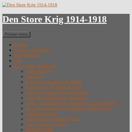
Hop
til
indhold
Den Store Krig 1914-1918
Søg
Primær menu
Forside
Fotos og Arkivalier
Krigsdeltagere
Om
Lister, links & litteratur
Undervisning
Litteratur
Lister over sønderjyske faldne
Krigergrave og mindesmærker
Liste over sønderjyske krigsfanger
Liste over sønderjyske desertører
DSK – Dansksindede Sønderjyske Krigsdeltagere
Tysk hjemmeside med tabslister (eksternt link)
Alfabetiske lister
Straffefanger i Sønderjylland
Film & videoforedrag
Krigens forløb