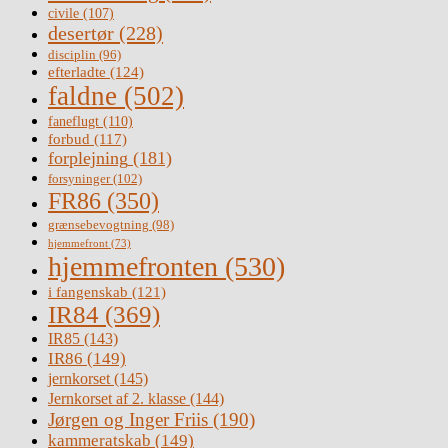
civile
(107)
desertør
(228)
disciplin
(96)
efterladte
(124)
faldne
(502)
faneflugt
(110)
forbud
(117)
forplejning
(181)
forsyninger
(102)
FR86
(350)
grænsebevogtning
(98)
hjemmefront
(73)
hjemmefronten
(530)
i fangenskab
(121)
IR84
(369)
IR85
(143)
IR86
(149)
jernkorset
(145)
Jernkorset af 2. klasse
(144)
Jørgen og Inger Friis
(190)
kammeratskab
(149)