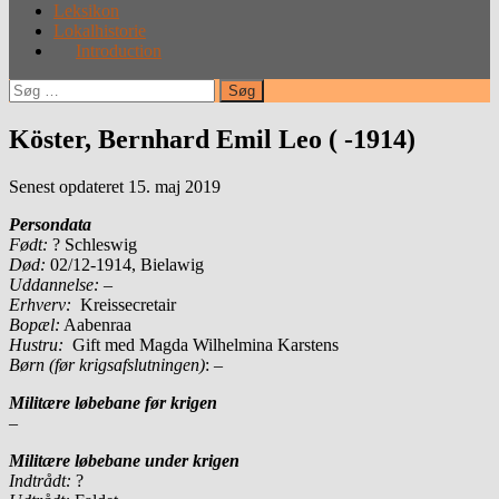
Leksikon
Lokalhistorie
Introduction
Søg
efter:
Köster, Bernhard Emil Leo ( -1914)
Senest opdateret 15. maj 2019
Persondata
Født:
? Schleswig
Død:
02/12-1914, Bielawig
Uddannelse:
–
Erhverv:
Kreissecretair
Bopæl:
Aabenraa
Hustru:
Gift med Magda Wilhelmina Karstens
Børn (før krigsafslutningen)
: –
Militære løbebane før krigen
–
Militære løbebane under krigen
Indtrådt:
?