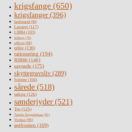
krigsfange
(650)
krigsfanger
(396)
landsmænd
(90)
Lazaret
(117)
LIR84
(103)
luftkrig
(76)
officer
(98)
orlov
(136)
rationering
(194)
RIR86
(146)
savnede
(175)
skyttegravsliv
(289)
Somme
(104)
sårede
(518)
søkrig
(126)
sønderjyder
(521)
Tro
(125)
Tønder Zeppelinbase
(81)
Verdun
(96)
østfronten
(169)