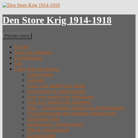
Hop
til
indhold
Den Store Krig 1914-1918
Søg
Primær menu
Forside
Fotos og Arkivalier
Krigsdeltagere
Om
Lister, links & litteratur
Undervisning
Litteratur
Lister over sønderjyske faldne
Krigergrave og mindesmærker
Liste over sønderjyske krigsfanger
Liste over sønderjyske desertører
DSK – Dansksindede Sønderjyske Krigsdeltagere
Tysk hjemmeside med tabslister (eksternt link)
Alfabetiske lister
Straffefanger i Sønderjylland
Film & videoforedrag
Krigens forløb