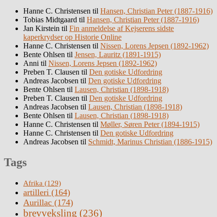
Hanne C. Christensen
til
Hansen, Christian Peter (1887-1916)
Tobias Midtgaard
til
Hansen, Christian Peter (1887-1916)
Jan Kirstein
til
Fin anmeldelse af Kejserens sidste
kaperkrydser op Historie Online
Hanne C. Christensen
til
Nissen, Lorens Jepsen (1892-1962)
Bente Ohlsen
til
Jensen, Lauritz (1891-1915)
Anni
til
Nissen, Lorens Jepsen (1892-1962)
Preben T. Clausen
til
Den gotiske Udfordring
Andreas Jacobsen
til
Den gotiske Udfordring
Bente Ohlsen
til
Lausen, Christian (1898-1918)
Preben T. Clausen
til
Den gotiske Udfordring
Andreas Jacobsen
til
Lausen, Christian (1898-1918)
Bente Ohlsen
til
Lausen, Christian (1898-1918)
Hanne C. Christensen
til
Møller, Søren Peter (1894-1915)
Hanne C. Christensen
til
Den gotiske Udfordring
Andreas Jacobsen
til
Schmidt, Marinus Christian (1886-1915)
Tags
Afrika
(129)
artilleri
(164)
Aurillac
(174)
brevveksling
(236)