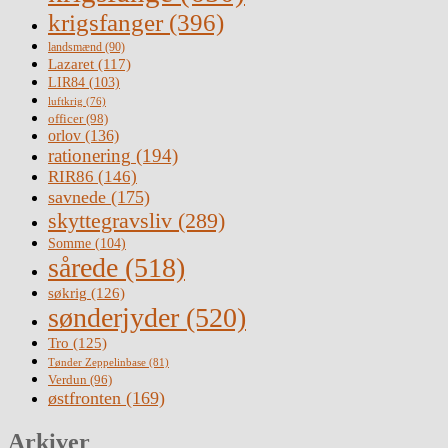
krigsfanger
(396)
landsmænd
(90)
Lazaret
(117)
LIR84
(103)
luftkrig
(76)
officer
(98)
orlov
(136)
rationering
(194)
RIR86
(146)
savnede
(175)
skyttegravsliv
(289)
Somme
(104)
sårede
(518)
søkrig
(126)
sønderjyder
(520)
Tro
(125)
Tønder Zeppelinbase
(81)
Verdun
(96)
østfronten
(169)
Arkiver