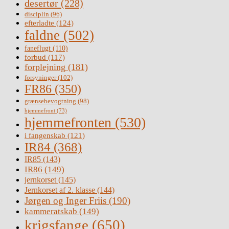
desertør
(228)
disciplin
(96)
efterladte
(124)
faldne
(502)
faneflugt
(110)
forbud
(117)
forplejning
(181)
forsyninger
(102)
FR86
(350)
grænsebevogtning
(98)
hjemmefront
(73)
hjemmefronten
(530)
i fangenskab
(121)
IR84
(368)
IR85
(143)
IR86
(149)
jernkorset
(145)
Jernkorset af 2. klasse
(144)
Jørgen og Inger Friis
(190)
kammeratskab
(149)
krigsfange
(650)