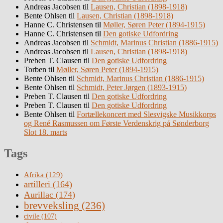
Andreas Jacobsen
til
Lausen, Christian (1898-1918)
Bente Ohlsen
til
Lausen, Christian (1898-1918)
Hanne C. Christensen
til
Møller, Søren Peter (1894-1915)
Hanne C. Christensen
til
Den gotiske Udfordring
Andreas Jacobsen
til
Schmidt, Marinus Christian (1886-1915)
Andreas Jacobsen
til
Lausen, Christian (1898-1918)
Preben T. Clausen
til
Den gotiske Udfordring
Torben
til
Møller, Søren Peter (1894-1915)
Bente Ohlsen
til
Schmidt, Marinus Christian (1886-1915)
Bente Ohlsen
til
Schmidt, Peter Jørgen (1893-1915)
Preben T. Clausen
til
Den gotiske Udfordring
Preben T. Clausen
til
Den gotiske Udfordring
Bente Ohlsen
til
Fortællekoncert med Slesvigske Musikkorps
og René Rasmussen om Første Verdenskrig på Sønderborg
Slot 18. marts
Tags
Afrika
(129)
artilleri
(164)
Aurillac
(174)
brevveksling
(236)
civile
(107)