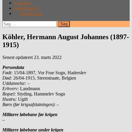
Leksikon
Lokalhistorie
Introduction
Søg
efter:
Köhler, Hermann August Johannes (1897-
1915)
Senest opdateret 23. marts 2022
Persondata
Født:
15/04-1897, Vor Frue Sogn, Haderslev
Død:
26/04-1915, Steenstraate, Belgien
Uddannelse: –
Erhverv:
Landmann
Bopæl:
Styding, Hammelev Sogn
Hustru:
Ugift
Børn (før krigsafslutningen)
: –
Militære løbebane før krigen
–
Militære løbebane under krigen