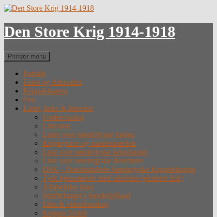
Hop
til
indhold
Den Store Krig 1914-1918
Søg
Primær menu
Forside
Fotos og Arkivalier
Krigsdeltagere
Om
Lister, links & litteratur
Undervisning
Litteratur
Lister over sønderjyske faldne
Krigergrave og mindesmærker
Liste over sønderjyske krigsfanger
Liste over sønderjyske desertører
DSK – Dansksindede Sønderjyske Krigsdeltagere
Tysk hjemmeside med tabslister (eksternt link)
Alfabetiske lister
Straffefanger i Sønderjylland
Film & videoforedrag
Krigens forløb