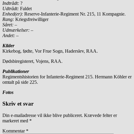
Indtrådt:
?
Udtrådt:
Faldet
Enhed(er):
Reserve-Infanterie-Regiment Nr. 215, 11 Kompagnie.
Rang:
Kriegsfreiwilliger
Såret:
–
Udmærkelser: –
Andet:
–
Kilder
Kirkebog, fødte, Vor Frue Sogn, Haderslev, RAA.
Dødsbiregisteret, Vojens, RAA.
Publikationer
Regimentshistorien for Infanterie-Regiment 215. Hermann Köhler er
omtalt på side 225.
Fotos
Skriv et svar
Din e-mailadresse vil ikke blive publiceret.
Krævede felter er
markeret med
*
Kommentar
*