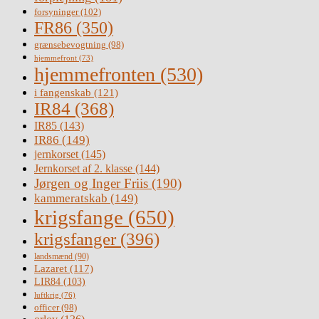
forsyninger
(102)
FR86
(350)
grænsebevogtning
(98)
hjemmefront
(73)
hjemmefronten
(530)
i fangenskab
(121)
IR84
(368)
IR85
(143)
IR86
(149)
jernkorset
(145)
Jernkorset af 2. klasse
(144)
Jørgen og Inger Friis
(190)
kammeratskab
(149)
krigsfange
(650)
krigsfanger
(396)
landsmænd
(90)
Lazaret
(117)
LIR84
(103)
luftkrig
(76)
officer
(98)