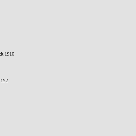
ødt 1910
2152