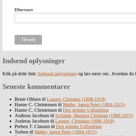
Efternavn
Indsend oplysninger
Klik på dette link:
Indsend oplysninger
og læs mere om , hvordan du k
Seneste kommentarer
Bente Ohlsen
til
Lausen, Christian (1898-1918)
Hanne C. Christensen
til
Møller, Søren Peter (1894-1915)
Hanne C. Christensen
til
Den gotiske Udfordring
Andreas Jacobsen
til
Schmidt, Marinus Christian (1886-1915)
Andreas Jacobsen
til
Lausen, Christian (1898-1918)
Preben T. Clausen
til
Den gotiske Udfordring
Torben
til
Møller, Søren Peter (1894-1915)