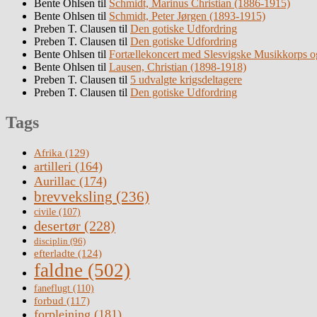
Bente Ohlsen
til
Schmidt, Marinus Christian (1886-1915)
Bente Ohlsen
til
Schmidt, Peter Jørgen (1893-1915)
Preben T. Clausen
til
Den gotiske Udfordring
Preben T. Clausen
til
Den gotiske Udfordring
Bente Ohlsen
til
Fortællekoncert med Slesvigske Musikkorps o
Bente Ohlsen
til
Lausen, Christian (1898-1918)
Preben T. Clausen
til
5 udvalgte krigsdeltagere
Preben T. Clausen
til
Den gotiske Udfordring
Tags
Afrika
(129)
artilleri
(164)
Aurillac
(174)
brevveksling
(236)
civile
(107)
desertør
(228)
disciplin
(96)
efterladte
(124)
faldne
(502)
faneflugt
(110)
forbud
(117)
forplejning
(181)