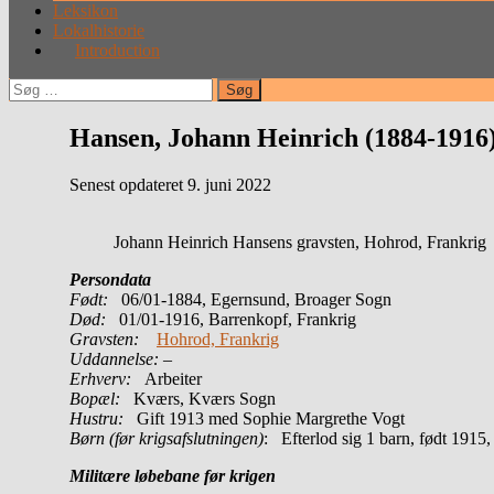
Leksikon
Lokalhistorie
Introduction
Søg
efter:
Hansen, Johann Heinrich (1884-1916
Senest opdateret 9. juni 2022
Johann Heinrich Hansens gravsten, Hohrod, Frankrig
Persondata
Født:
06/01-1884, Egernsund, Broager Sogn
Død:
01/01-1916, Barrenkopf, Frankrig
Gravsten:
Hohrod, Frankrig
Uddannelse:
–
Erhverv:
Arbeiter
Bopæl:
Kværs, Kværs Sogn
Hustru:
Gift 1913 med Sophie Margrethe Vogt
Børn (før krigsafslutningen)
: Efterlod sig 1 barn, født 1915
Militære løbebane før krigen