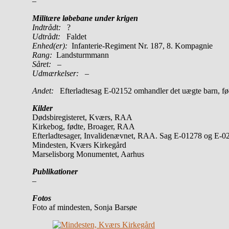
–
Militære løbebane under krigen
Indtrådt:
?
Udtrådt:
Faldet
Enhed(er):
Infanterie-Regiment Nr. 187, 8. Kompagnie
Rang:
Landsturmmann
Såret:
–
Udmærkelser: –
Andet:
Efterladtesag E-02152 omhandler det uægte barn, f
Kilder
Dødsbiregisteret, Kværs, RAA
Kirkebog, fødte, Broager, RAA
Efterladtesager, Invalidenævnet, RAA. Sag E-01278 og E-0
Mindesten, Kværs Kirkegård
Marselisborg Monumentet, Aarhus
Publikationer
–
Fotos
Foto af mindesten, Sonja Barsøe