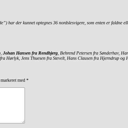
e”) har der kunnet optegnes 36 nordslesvigere, som enten er faldne eller
p,
Johan Hansen fra Rendbjerg
, Behrend Petersen fra Sønderhav, Ha
ra Hørlyk, Jens Thuesen fra Stevelt, Hans Clausen fra Hjerndrup og 
r markeret med
*