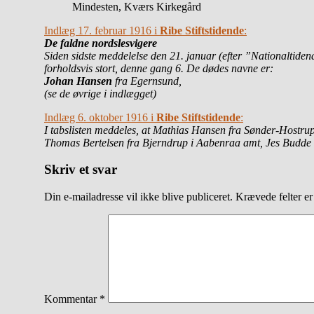
Mindesten, Kværs Kirkegård
Indlæg 17. februar 1916 i
Ribe Stiftstidende
:
De faldne nordslesvigere
Siden sidste meddelelse den 21. januar (efter ”Nationaltidend
forholdsvis stort, denne gang 6. De dødes navne er:
Johan Hansen
fra Egernsund,
(se de øvrige i indlægget)
Indlæg 6. oktober 1916 i
Ribe Stiftstidende
:
I tabslisten meddeles, at Mathias Hansen fra Sønder-Hostru
Thomas Bertelsen fra Bjerndrup i Aabenraa amt, Jes Budde f
Skriv et svar
Din e-mailadresse vil ikke blive publiceret.
Krævede felter e
Kommentar
*