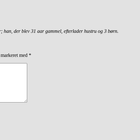
; han, der blev 31 aar gammel, efterlader hustru og 3 børn.
r markeret med
*