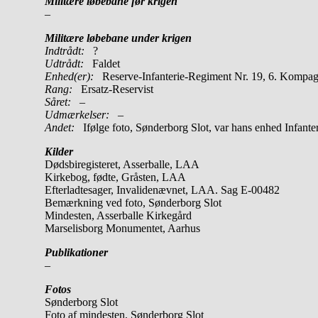
Militære løbebane før krigen
–
Militære løbebane under krigen
Indtrådt:
?
Udtrådt:
Faldet
Enhed(er):
Reserve-Infanterie-Regiment Nr. 19, 6. Kompag
Rang:
Ersatz-Reservist
Såret:
–
Udmærkelser: –
Andet:
Ifølge foto, Sønderborg Slot, var hans enhed Infan
Kilder
Dødsbiregisteret, Asserballe, LAA
Kirkebog, fødte, Gråsten, LAA
Efterladtesager, Invalidenævnet, LAA. Sag E-00482
Bemærkning ved foto, Sønderborg Slot
Mindesten, Asserballe Kirkegård
Marselisborg Monumentet, Aarhus
Publikationer
–
Fotos
Sønderborg Slot
Foto af mindesten, Sønderborg Slot