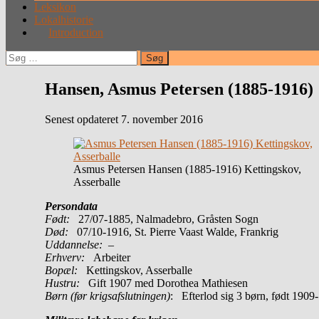
Leksikon
Lokalhistorie
Introduction
Søg
efter:
Hansen, Asmus Petersen (1885-1916)
Senest opdateret 7. november 2016
Asmus Petersen Hansen (1885-1916) Kettingskov,
Asserballe
Persondata
Født:
27/07-1885, Nalmadebro, Gråsten Sogn
Død:
07/10-1916, St. Pierre Vaast Walde, Frankrig
Uddannelse:
–
Erhverv:
Arbeiter
Bopæl:
Kettingskov, Asserballe
Hustru:
Gift 1907 med Dorothea Mathiesen
Børn (før krigsafslutningen)
: Efterlod sig 3 børn, født 1909-