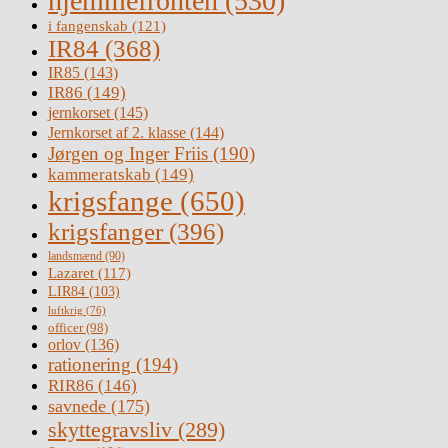
hjemmefronten
(530)
i fangenskab
(121)
IR84
(368)
IR85
(143)
IR86
(149)
jernkorset
(145)
Jernkorset af 2. klasse
(144)
Jørgen og Inger Friis
(190)
kammeratskab
(149)
krigsfange
(650)
krigsfanger
(396)
landsmænd
(90)
Lazaret
(117)
LIR84
(103)
luftkrig
(76)
officer
(98)
orlov
(136)
rationering
(194)
RIR86
(146)
savnede
(175)
skyttegravsliv
(289)