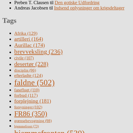
Preben T. Clausen
til
Den gotiske Udfordring
Andreas Jacobsen
til
Indsend oplysninger om krigsdeltager
Tags
Afrika
(129)
artilleri
(164)
Aurillac
(174)
brevveksling
(236)
civile
(107)
desertør
(228)
disciplin
(96)
efterladte
(124)
faldne
(502)
faneflugt
(110)
forbud
(117)
forplejning
(181)
forsyninger
(102)
FR86
(350)
grænsebevogtning
(98)
hjemmefront
(73)