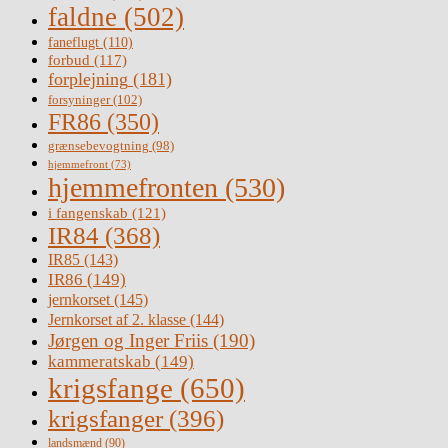
faldne
(502)
faneflugt
(110)
forbud
(117)
forplejning
(181)
forsyninger
(102)
FR86
(350)
grænsebevogtning
(98)
hjemmefront
(73)
hjemmefronten
(530)
i fangenskab
(121)
IR84
(368)
IR85
(143)
IR86
(149)
jernkorset
(145)
Jernkorset af 2. klasse
(144)
Jørgen og Inger Friis
(190)
kammeratskab
(149)
krigsfange
(650)
krigsfanger
(396)
landsmænd
(90)