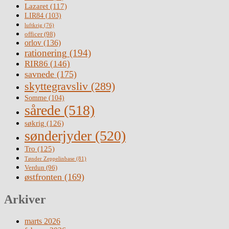
Lazaret
(117)
LIR84
(103)
luftkrig
(76)
officer
(98)
orlov
(136)
rationering
(194)
RIR86
(146)
savnede
(175)
skyttegravsliv
(289)
Somme
(104)
sårede
(518)
søkrig
(126)
sønderjyder
(520)
Tro
(125)
Tønder Zeppelinbase
(81)
Verdun
(96)
østfronten
(169)
Arkiver
marts 2026