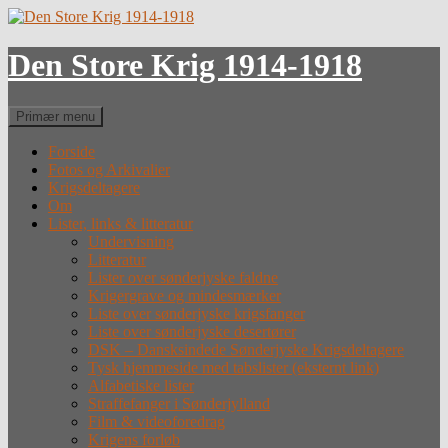
Hop
til
indhold
Den Store Krig 1914-1918
Søg
Primær menu
Forside
Fotos og Arkivalier
Krigsdeltagere
Om
Lister, links & litteratur
Undervisning
Litteratur
Lister over sønderjyske faldne
Krigergrave og mindesmærker
Liste over sønderjyske krigsfanger
Liste over sønderjyske desertører
DSK – Dansksindede Sønderjyske Krigsdeltagere
Tysk hjemmeside med tabslister (eksternt link)
Alfabetiske lister
Straffefanger i Sønderjylland
Film & videoforedrag
Krigens forløb