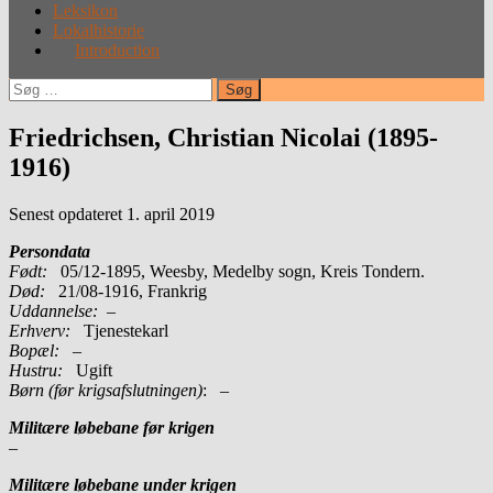
Leksikon
Lokalhistorie
Introduction
Søg
efter:
Friedrichsen, Christian Nicolai (1895-
1916)
Senest opdateret 1. april 2019
Persondata
Født:
05/12-1895, Weesby, Medelby sogn, Kreis Tondern.
Død:
21/08-1916, Frankrig
Uddannelse:
–
Erhverv:
Tjenestekarl
Bopæl:
–
Hustru:
Ugift
Børn (før krigsafslutningen)
: –
Militære løbebane før krigen
–
Militære løbebane under krigen