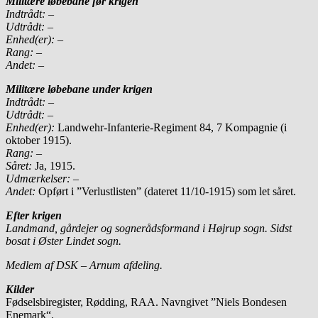
Militære løbebane før krigen
Indtrådt:
–
Udtrådt:
–
Enhed(er):
–
Rang:
–
Andet:
–
Militære løbebane under krigen
Indtrådt:
–
Udtrådt:
–
Enhed(er):
Landwehr-Infanterie-Regiment 84, 7 Kompagnie (i
oktober 1915).
Rang:
–
Såret:
Ja, 1915.
Udmærkelser: –
Andet:
Opført i ”Verlustlisten” (dateret 11/10-1915) som let såret.
Efter krigen
Landmand, gårdejer og sognerådsformand i Højrup sogn. Sidst
bosat i Øster Lindet sogn.
Medlem af DSK – Arnum afdeling.
Kilder
Fødselsbiregister, Rødding, RAA. Navngivet ”Niels Bondesen
Enemark“.