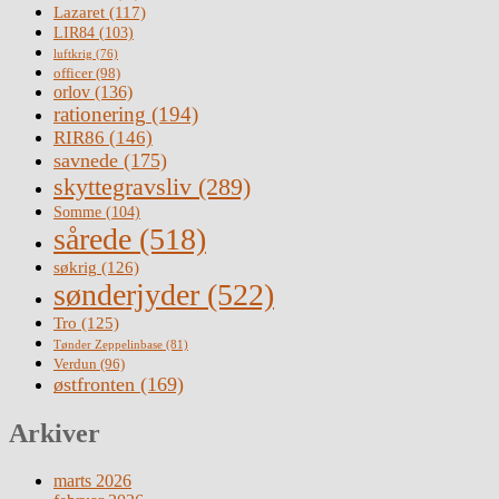
Lazaret
(117)
LIR84
(103)
luftkrig
(76)
officer
(98)
orlov
(136)
rationering
(194)
RIR86
(146)
savnede
(175)
skyttegravsliv
(289)
Somme
(104)
sårede
(518)
søkrig
(126)
sønderjyder
(522)
Tro
(125)
Tønder Zeppelinbase
(81)
Verdun
(96)
østfronten
(169)
Arkiver
marts 2026