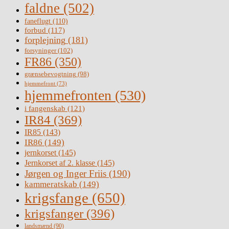
faldne
(502)
faneflugt
(110)
forbud
(117)
forplejning
(181)
forsyninger
(102)
FR86
(350)
grænsebevogtning
(98)
hjemmefront
(73)
hjemmefronten
(530)
i fangenskab
(121)
IR84
(369)
IR85
(143)
IR86
(149)
jernkorset
(145)
Jernkorset af 2. klasse
(145)
Jørgen og Inger Friis
(190)
kammeratskab
(149)
krigsfange
(650)
krigsfanger
(396)
landsmænd
(90)