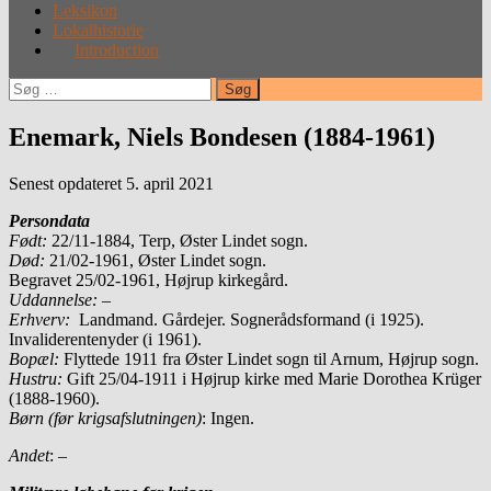
Leksikon
Lokalhistorie
Introduction
Søg
efter:
Enemark, Niels Bondesen (1884-1961)
Senest opdateret 5. april 2021
Persondata
Født
:
22/11-1884, Terp, Øster Lindet sogn.
Død:
21/02-1961, Øster Lindet sogn.
Begravet 25/02-1961, Højrup kirkegård.
Uddannelse:
–
Erhverv:
Landmand. Gårdejer. Sognerådsformand (i 1925).
Invaliderentenyder (i 1961).
Bopæl:
Flyttede 1911 fra Øster Lindet sogn til Arnum, Højrup sogn.
Hustru:
Gift 25/04-1911 i Højrup kirke med Marie Dorothea Krüger
(1888-1960).
Børn (før krigsafslutningen)
: Ingen.
Andet
: –