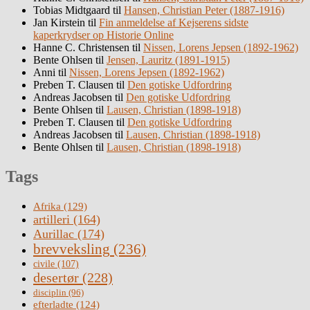
Tobias Midtgaard
til
Hansen, Christian Peter (1887-1916)
Jan Kirstein
til
Fin anmeldelse af Kejserens sidste
kaperkrydser op Historie Online
Hanne C. Christensen
til
Nissen, Lorens Jepsen (1892-1962)
Bente Ohlsen
til
Jensen, Lauritz (1891-1915)
Anni
til
Nissen, Lorens Jepsen (1892-1962)
Preben T. Clausen
til
Den gotiske Udfordring
Andreas Jacobsen
til
Den gotiske Udfordring
Bente Ohlsen
til
Lausen, Christian (1898-1918)
Preben T. Clausen
til
Den gotiske Udfordring
Andreas Jacobsen
til
Lausen, Christian (1898-1918)
Bente Ohlsen
til
Lausen, Christian (1898-1918)
Tags
Afrika
(129)
artilleri
(164)
Aurillac
(174)
brevveksling
(236)
civile
(107)
desertør
(228)
disciplin
(96)
efterladte
(124)