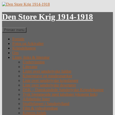
Hop
til
indhold
Den Store Krig 1914-1918
Søg
Primær menu
Forside
Fotos og Arkivalier
Krigsdeltagere
Om
Lister, links & litteratur
Undervisning
Litteratur
Lister over sønderjyske faldne
Krigergrave og mindesmærker
Liste over sønderjyske krigsfanger
Liste over sønderjyske desertører
DSK – Dansksindede Sønderjyske Krigsdeltagere
Tysk hjemmeside med tabslister (eksternt link)
Alfabetiske lister
Straffefanger i Sønderjylland
Film & videoforedrag
Krigens forløb