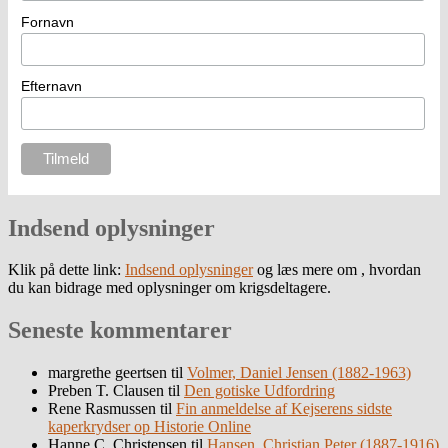
Fornavn
Efternavn
Indsend oplysninger
Klik på dette link:
Indsend oplysninger
og læs mere om , hvordan
du kan bidrage med oplysninger om krigsdeltagere.
Seneste kommentarer
margrethe geertsen
til
Volmer, Daniel Jensen (1882-1963)
Preben T. Clausen
til
Den gotiske Udfordring
Rene Rasmussen
til
Fin anmeldelse af Kejserens sidste
kaperkrydser op Historie Online
Hanne C. Christensen
til
Hansen, Christian Peter (1887-1916)