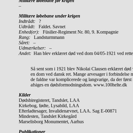
Militære løbebane før krigen
–
Militære løbebane under krigen
Indtrådt:
?
Udtrådt:
Faldet. Savnet
Enhed(er):
Füsilier-Regiment Nr. 80, 9. Kompagnie
Rang:
Landsturmmann
Såret:
–
Udmærkelser: –
Andet:
Han blev erklæret død ved dom 04/05-1921 ved rette
Så sent som i 1921 blev Nikolai Clausen erklæret død
en dom ved dansk ret. Mange arvesager i forbindelse 
de faldne var komplicerede og langvarige, da der først 
afsiges en dødsformodningsdom. www.100helte.dk
Kilder
Dødsbiregisteret, Tandslet, LAA
Kirkebog, fødte, Lysabild, LAA
Efterladtesager, Invalidenævnet, LAA. Sag E-00871
Mindesten, Tandslet Kirkegård
Marselisborg Monumentet, Aarhus
Publikationer