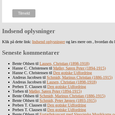
Indsend oplysninger
Klik på dette link:
Indsend oplysninger
og læs mere om , hvordan du k
Seneste kommentarer
Bente Ohlsen
til
Lausen, Christian (1898-1918)
Hanne C. Christensen
til
Møller, Søren Peter (1894-1915)
Hanne C. Christensen
til
Den gotiske Udfordring
Andreas Jacobsen
til
Schmidt, Marinus Christian (1886-1915)
Andreas Jacobsen
til
Lausen, Christian (1898-1918)
Preben T. Clausen
til
Den gotiske Udfordring
Torben
til
Møller, Søren Peter (1894-1915)
Bente Ohlsen
til
Schmidt, Marinus Christian (1886-1915)
Bente Ohlsen
til
Schmidt, Peter Jørgen (1893-1915)
Preben T. Clausen
til
Den gotiske Udfordring
Preben T. Clausen
til
Den gotiske Udfordring
Bente Ohlsen
til
Fortællekoncert med Slesvigske Musikkorps o