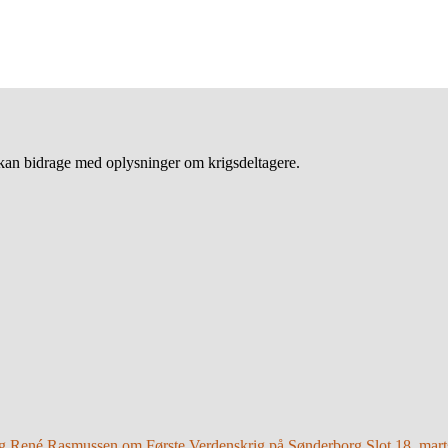
an bidrage med oplysninger om krigsdeltagere.
g René Rasmussen om Første Verdenskrig på Sønderborg Slot 18. mart