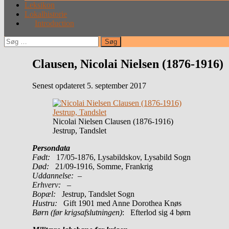
Leksikon
Lokalhistorie
Introduction
Søg
efter:
Clausen, Nicolai Nielsen (1876-1916)
Senest opdateret 5. september 2017
Nicolai Nielsen Clausen (1876-1916)
Jestrup, Tandslet
Persondata
Født:
17/05-1876, Lysabildskov, Lysabild Sogn
Død:
21/09-1916, Somme, Frankrig
Uddannelse:
–
Erhverv:
–
Bopæl:
Jestrup, Tandslet Sogn
Hustru:
Gift 1901 med Anne Dorothea Knøs
Børn (før krigsafslutningen)
: Efterlod sig 4 børn