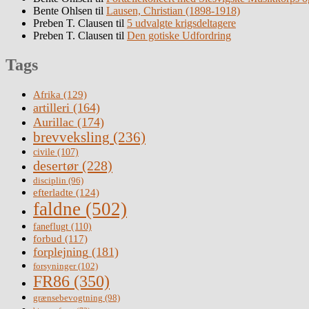
Bente Ohlsen
til
Lausen, Christian (1898-1918)
Preben T. Clausen
til
5 udvalgte krigsdeltagere
Preben T. Clausen
til
Den gotiske Udfordring
Tags
Afrika
(129)
artilleri
(164)
Aurillac
(174)
brevveksling
(236)
civile
(107)
desertør
(228)
disciplin
(96)
efterladte
(124)
faldne
(502)
faneflugt
(110)
forbud
(117)
forplejning
(181)
forsyninger
(102)
FR86
(350)
grænsebevogtning
(98)