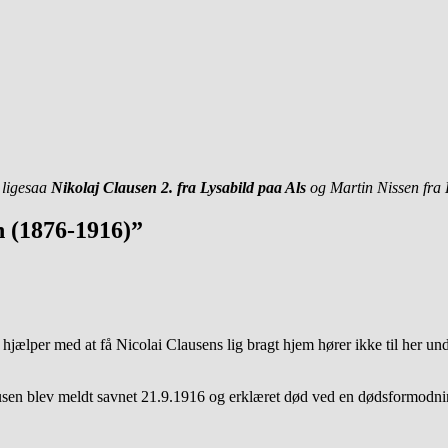
 ligesaa
Nikolaj Clausen 2. fra Lysabild paa Als
og Martin Nissen fra
n (1876-1916)”
ælper med at få Nicolai Clausens lig bragt hjem hører ikke til her un
Clausen blev meldt savnet 21.9.1916 og erklæret død ved en dødsformod