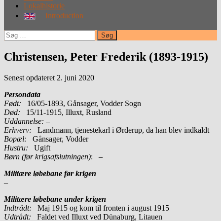
Lokalhistorie
Introduction
Søg
efter:
Christensen, Peter Frederik (1893-1915)
Senest opdateret 2. juni 2020
Persondata
Født:
16/05-1893, Gånsager, Vodder Sogn
Død:
15/11-1915, Illuxt, Rusland
Uddannelse:
–
Erhverv:
Landmann, tjenestekarl i Ørderup, da han blev indkaldt
Bopæl:
Gånsager, Vodder
Hustru:
Ugift
Børn (før krigsafslutningen)
: –
Militære løbebane før krigen
–
Militære løbebane under krigen
Indtrådt:
Maj 1915 og kom til fronten i august 1915
Udtrådt:
Faldet ved Illuxt ved Dünaburg, Litauen