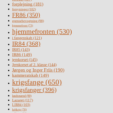
forplejning
(181)
forsyninger
(102)
FR86
(350)
grænsebevogtning
(98)
hjemmefront
(73)
hjemmefronten
(530)
i fangenskab
(121)
IR84
(368)
IR85
(143)
IR86
(149)
jernkorset
(145)
Jernkorset af 2. klasse
(144)
Jørgen og Inger Friis
(190)
kammeratskab
(149)
krigsfange
(650)
krigsfanger
(396)
landsmænd
(90)
Lazaret
(117)
LIR84
(103)
luftkrig
(76)