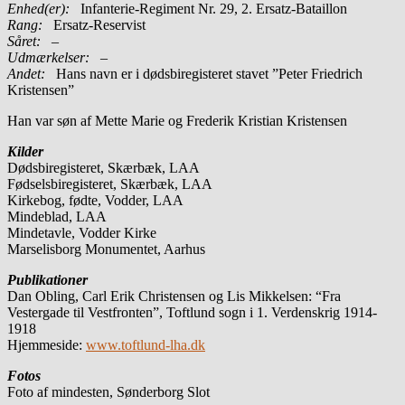
Enhed(er):
Infanterie-Regiment Nr. 29, 2. Ersatz-Bataillon
Rang:
Ersatz-Reservist
Såret:
–
Udmærkelser: –
Andet:
Hans navn er i dødsbiregisteret stavet ”Peter Friedrich
Kristensen”
Han var søn af Mette Marie og Frederik Kristian Kristensen
Kilder
Dødsbiregisteret, Skærbæk, LAA
Fødselsbiregisteret, Skærbæk, LAA
Kirkebog, fødte, Vodder, LAA
Mindeblad, LAA
Mindetavle, Vodder Kirke
Marselisborg Monumentet, Aarhus
Publikationer
Dan Obling, Carl Erik Christensen og Lis Mikkelsen: “Fra
Vestergade til Vestfronten”, Toftlund sogn i 1. Verdenskrig 1914-
1918
Hjemmeside:
www.toftlund-lha.dk
Fotos
Foto af mindesten, Sønderborg Slot