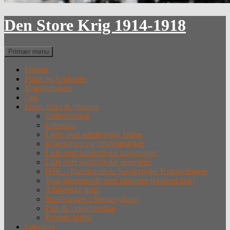
Den Store Krig 1914-1918
Søg
Primær menu
Forside
Fotos og Arkivalier
Krigsdeltagere
Om
Lister, links & litteratur
Undervisning
Litteratur
Lister over sønderjyske faldne
Krigergrave og mindesmærker
Liste over sønderjyske krigsfanger
Liste over sønderjyske desertører
DSK – Dansksindede Sønderjyske Krigsdeltagere
Tysk hjemmeside med tabslister (eksternt link)
Alfabetiske lister
Straffefanger i Sønderjylland
Film & videoforedrag
Krigens forløb
Leksikon