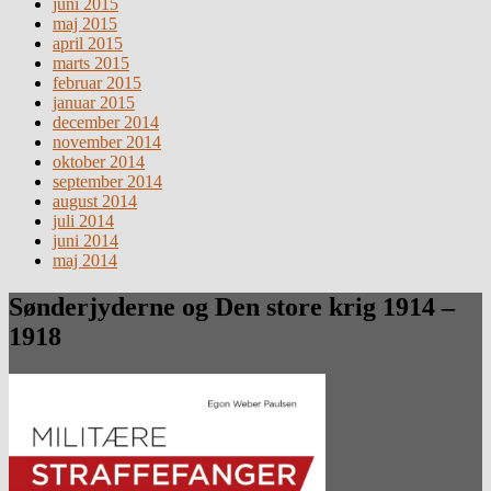
juni 2015
maj 2015
april 2015
marts 2015
februar 2015
januar 2015
december 2014
november 2014
oktober 2014
september 2014
august 2014
juli 2014
juni 2014
maj 2014
Sønderjyderne og Den store krig 1914 –
1918