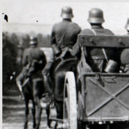
Hop
til
indhold