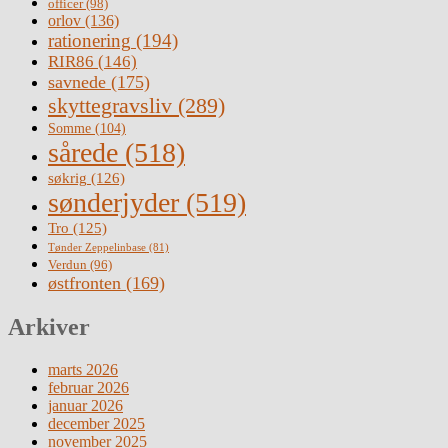
officer
(98)
orlov
(136)
rationering
(194)
RIR86
(146)
savnede
(175)
skyttegravsliv
(289)
Somme
(104)
sårede
(518)
søkrig
(126)
sønderjyder
(519)
Tro
(125)
Tønder Zeppelinbase
(81)
Verdun
(96)
østfronten
(169)
Arkiver
marts 2026
februar 2026
januar 2026
december 2025
november 2025