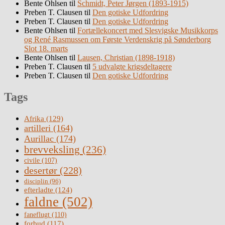
Bente Ohlsen
til
Schmidt, Peter Jørgen (1893-1915)
Preben T. Clausen
til
Den gotiske Udfordring
Preben T. Clausen
til
Den gotiske Udfordring
Bente Ohlsen
til
Fortællekoncert med Slesvigske Musikkorps
og René Rasmussen om Første Verdenskrig på Sønderborg
Slot 18. marts
Bente Ohlsen
til
Lausen, Christian (1898-1918)
Preben T. Clausen
til
5 udvalgte krigsdeltagere
Preben T. Clausen
til
Den gotiske Udfordring
Tags
Afrika
(129)
artilleri
(164)
Aurillac
(174)
brevveksling
(236)
civile
(107)
desertør
(228)
disciplin
(96)
efterladte
(124)
faldne
(502)
faneflugt
(110)
forbud
(117)