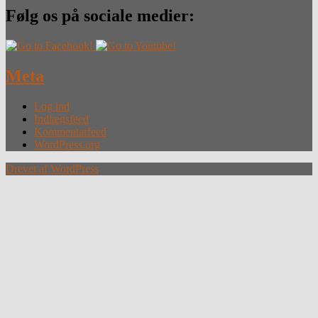
Følg os på sociale medier:
Meta
Log ind
Indlægsfeed
Kommentarfeed
WordPress.org
Drevet af WordPress