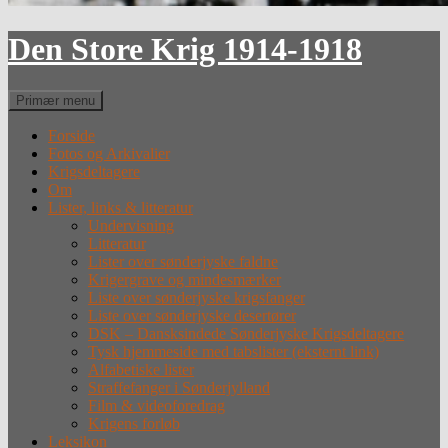
Den Store Krig 1914-1918
Søg
Primær menu
Forside
Fotos og Arkivalier
Krigsdeltagere
Om
Lister, links & litteratur
Undervisning
Litteratur
Lister over sønderjyske faldne
Krigergrave og mindesmærker
Liste over sønderjyske krigsfanger
Liste over sønderjyske desertører
DSK – Dansksindede Sønderjyske Krigsdeltagere
Tysk hjemmeside med tabslister (eksternt link)
Alfabetiske lister
Straffefanger i Sønderjylland
Film & videoforedrag
Krigens forløb
Leksikon