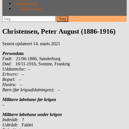
Lokalhistorie
Introduction
Søg
efter:
Christensen, Peter August (1886-1916)
Senest opdateret 14. marts 2021
Persondata
Født:
21/06-1886, Sønderborg
Død:
16/11-1916, Somme, Frankrig
Uddannelse:
–
Erhverv:
–
Bopæl:
–
Hustru:
–
Børn (før krigsafslutningen)
: –
Militære løbebane før krigen
–
Militære løbebane under krigen
Indtrådt:
?
Udtrådt:
Faldet