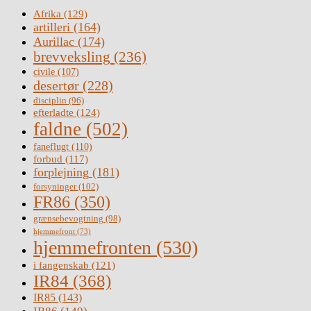
Afrika
(129)
artilleri
(164)
Aurillac
(174)
brevveksling
(236)
civile
(107)
desertør
(228)
disciplin
(96)
efterladte
(124)
faldne
(502)
faneflugt
(110)
forbud
(117)
forplejning
(181)
forsyninger
(102)
FR86
(350)
grænsebevogtning
(98)
hjemmefront
(73)
hjemmefronten
(530)
i fangenskab
(121)
IR84
(368)
IR85
(143)