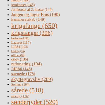
IR86
(149)
jernkorset
(145)
Jernkorset af 2. klasse
(144)
Jørgen og Inger Friis
(190)
kammeratskab
(149)
krigsfange
(650)
krigsfanger
(396)
landsmænd
(90)
Lazaret
(117)
LIR84
(103)
luftkrig
(76)
officer
(98)
orlov
(136)
rationering
(194)
RIR86
(146)
savnede
(175)
skyttegravsliv
(289)
Somme
(104)
sårede
(518)
søkrig
(126)
sønderjyder
(520)