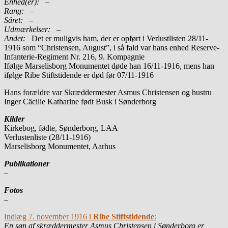
Enhed(er):
–
Rang:
–
Såret:
–
Udmærkelser: –
Andet:
Det er muligvis ham, der er opført i Verlustlisten 28/11-
1916 som “Christensen, August”, i så fald var hans enhed Reserve-
Infanterie-Regiment Nr. 216, 9. Kompagnie
Ifølge Marselisborg Monumentet døde han 16/11-1916, mens han
ifølge Ribe Stiftstidende er død før 07/11-1916
Hans forældre var Skræddermester Asmus Christensen og hustru
Inger Cäcilie Katharine født Busk i Sønderborg
Kilder
Kirkebog, fødte, Sønderborg, LAA
Verlustenliste (28/11-1916)
Marselisborg Monumentet, Aarhus
Publikationer
–
Fotos
–
Indlæg 7. november 1916 i
Ribe Stiftstidende
:
En søn af skræddermester Asmus Christensen i Sønderborg er