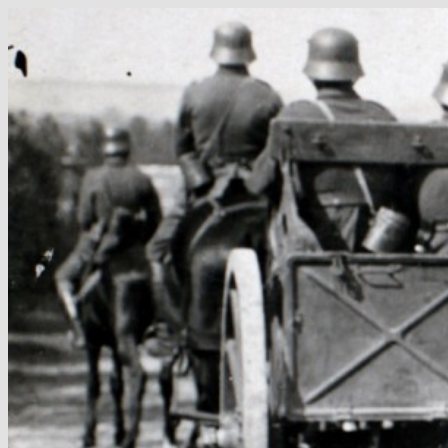
Hop
til
indhold