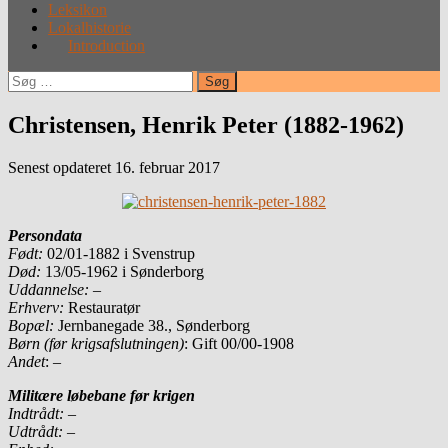
Leksikon
Lokalhistorie
Introduction
Søg
efter:
Christensen, Henrik Peter (1882-1962)
Senest opdateret 16. februar 2017
Persondata
Født:
02/01-1882 i Svenstrup
Død:
13/05-1962 i Sønderborg
Uddannelse:
–
Erhverv:
Restauratør
Bopæl:
Jernbanegade 38., Sønderborg
Børn (før krigsafslutningen)
: Gift 00/00-1908
Andet
: –
Militære løbebane før krigen
Indtrådt:
–
Udtrådt:
–