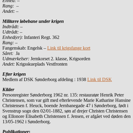
Enhed:
–
Rang:
–
Andet:
–
Militære løbebane under krigen
Indtrådt:
–
Udtrådt:
–
Enhed(er):
Infanteri Regt. 362
Rang:
–
Fangenskab: Engelsk –
Link til krigsfange kort
Såret:
Ja
Udmærkelser:
Jernkorset 2. klasse, Krigsorden
Andet:
Krigsskueplads Vestfronten
Efter krigen
Medlem af DSK Sønderborg afdeling : 1938
Link til DSK
Kilder
Personregister Sønderborg 1962 nr. 135: restauratør Henrik Peter
Christensen, som var gift med efterlevende Marie Katharine Hansine
Christensen f. Heuck, boende Jernbanegade 47 i Sønderborg, født i
Svenstrup sogn den 02/01-1882, søn af drejer Christen Christensen
og Ellonore Elisabeth Christensen f. Jensen, er afgået ved døden den
13/05-1962 i Sønderborg.
Publikationer
: