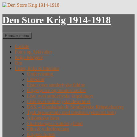
Hop
til
indhold
Den Store Krig 1914-1918
Søg
Primær menu
Forside
Fotos og Arkivalier
Krigsdeltagere
Om
Lister, links & litteratur
Undervisning
Litteratur
Lister over sønderjyske faldne
Krigergrave og mindesmærker
Liste over sønderjyske krigsfanger
Liste over sønderjyske desertører
DSK – Dansksindede Sønderjyske Krigsdeltagere
Tysk hjemmeside med tabslister (eksternt link)
Alfabetiske lister
Straffefanger i Sønderjylland
Film & videoforedrag
Krigens forløb