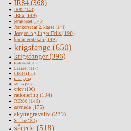
IR84
(368)
IR85
(143)
IR86
(149)
jernkorset
(145)
Jernkorset af 2. klasse
(144)
Jørgen og Inger Friis
(190)
kammeratskab
(149)
krigsfange
(650)
krigsfanger
(396)
landsmænd
(90)
Lazaret
(117)
LIR84
(103)
luftkrig
(76)
officer
(98)
orlov
(136)
rationering
(194)
RIR86
(146)
savnede
(175)
skyttegravsliv
(289)
Somme
(104)
sårede
(518)