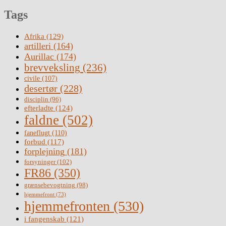
Tags
Afrika
(129)
artilleri
(164)
Aurillac
(174)
brevveksling
(236)
civile
(107)
desertør
(228)
disciplin
(96)
efterladte
(124)
faldne
(502)
faneflugt
(110)
forbud
(117)
forplejning
(181)
forsyninger
(102)
FR86
(350)
grænsebevogtning
(98)
hjemmefront
(73)
hjemmefronten
(530)
i fangenskab
(121)