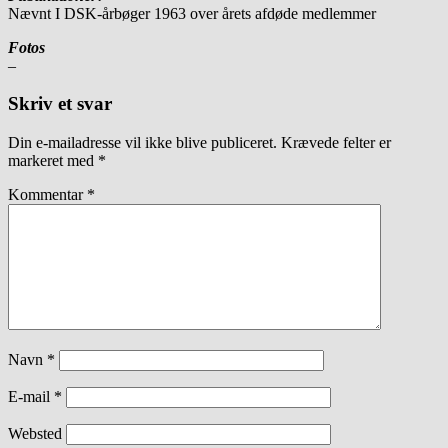
Nævnt I DSK-årbøger 1963 over årets afdøde medlemmer
Fotos
–
Skriv et svar
Din e-mailadresse vil ikke blive publiceret.
Krævede felter er
markeret med
*
Kommentar
*
Navn
*
E-mail
*
Websted