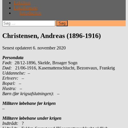
Leksikon
Lokalhistorie
Introduction
Søg
efter:
Christensen, Andreas (1896-1916)
Senest opdateret 6. november 2020
Persondata
Født:
28/12-1896, Skelde, Broager Sogn
Død:
21/06-1916, Kasemattenschlucht, Bezonvaux, Frankrig
Uddannelse:
–
Erhverv:
–
Bopæl:
–
Hustru:
–
Børn (før krigsafslutningen)
: –
Militære løbebane før krigen
–
Militære løbebane under krigen
Indtrådt:
?