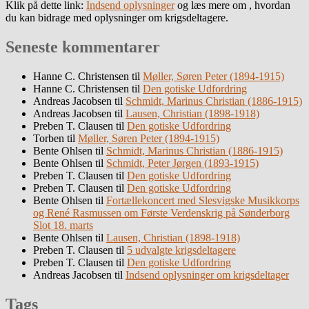
Klik på dette link:
Indsend oplysninger
og læs mere om , hvordan
du kan bidrage med oplysninger om krigsdeltagere.
Seneste kommentarer
Hanne C. Christensen
til
Møller, Søren Peter (1894-1915)
Hanne C. Christensen
til
Den gotiske Udfordring
Andreas Jacobsen
til
Schmidt, Marinus Christian (1886-1915)
Andreas Jacobsen
til
Lausen, Christian (1898-1918)
Preben T. Clausen
til
Den gotiske Udfordring
Torben
til
Møller, Søren Peter (1894-1915)
Bente Ohlsen
til
Schmidt, Marinus Christian (1886-1915)
Bente Ohlsen
til
Schmidt, Peter Jørgen (1893-1915)
Preben T. Clausen
til
Den gotiske Udfordring
Preben T. Clausen
til
Den gotiske Udfordring
Bente Ohlsen
til
Fortællekoncert med Slesvigske Musikkorps
og René Rasmussen om Første Verdenskrig på Sønderborg
Slot 18. marts
Bente Ohlsen
til
Lausen, Christian (1898-1918)
Preben T. Clausen
til
5 udvalgte krigsdeltagere
Preben T. Clausen
til
Den gotiske Udfordring
Andreas Jacobsen
til
Indsend oplysninger om krigsdeltager
Tags