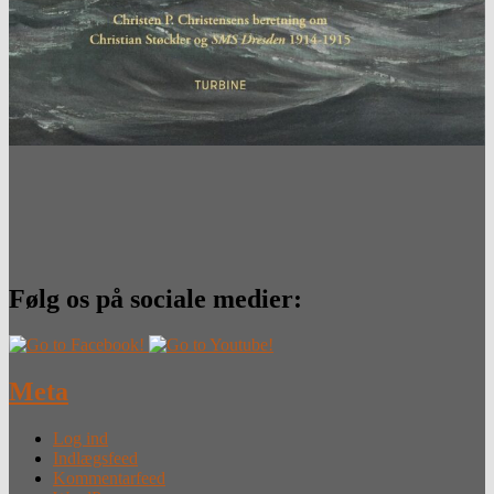
Følg os på sociale medier:
Meta
Log ind
Indlægsfeed
Kommentarfeed