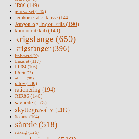
IR86
(149)
jernkorset
(145)
Jernkorset af 2. klasse
(144)
Jørgen og Inger Friis
(190)
kammeratskab
(149)
krigsfange
(650)
krigsfanger
(396)
landsmænd
(90)
Lazaret
(117)
LIR84
(103)
luftkrig
(76)
officer
(98)
orlov
(136)
rationering
(194)
RIR86
(146)
savnede
(175)
skyttegravsliv
(289)
Somme
(104)
sårede
(518)
søkrig
(126)