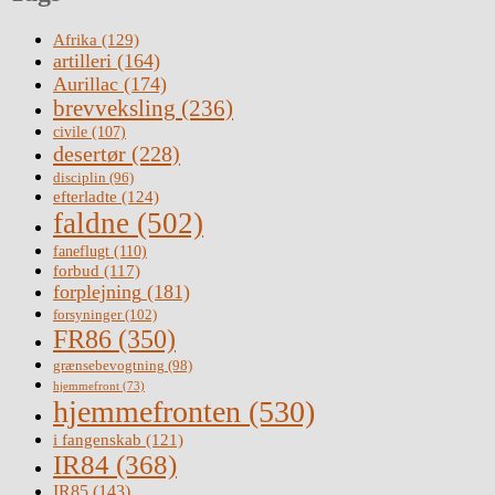
Afrika
(129)
artilleri
(164)
Aurillac
(174)
brevveksling
(236)
civile
(107)
desertør
(228)
disciplin
(96)
efterladte
(124)
faldne
(502)
faneflugt
(110)
forbud
(117)
forplejning
(181)
forsyninger
(102)
FR86
(350)
grænsebevogtning
(98)
hjemmefront
(73)
hjemmefronten
(530)
i fangenskab
(121)
IR84
(368)
IR85
(143)