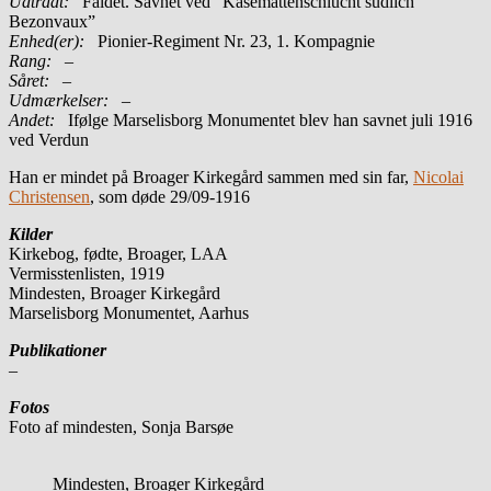
Udtrådt:
Faldet. Savnet ved ”Kasemattenschlucht südlich
Bezonvaux”
Enhed(er):
Pionier-Regiment Nr. 23, 1. Kompagnie
Rang:
–
Såret:
–
Udmærkelser: –
Andet:
Ifølge Marselisborg Monumentet blev han savnet juli 1916
ved Verdun
Han er mindet på Broager Kirkegård sammen med sin far,
Nicolai
Christensen
, som døde 29/09-1916
Kilder
Kirkebog, fødte, Broager, LAA
Vermisstenlisten, 1919
Mindesten, Broager Kirkegård
Marselisborg Monumentet, Aarhus
Publikationer
–
Fotos
Foto af mindesten, Sonja Barsøe
Mindesten, Broager Kirkegård