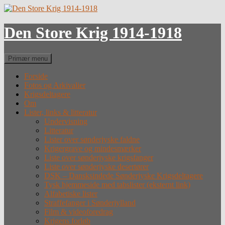
Hop
til
indhold
Den Store Krig 1914-1918
Søg
Primær menu
Forside
Fotos og Arkivalier
Krigsdeltagere
Om
Lister, links & litteratur
Undervisning
Litteratur
Lister over sønderjyske faldne
Krigergrave og mindesmærker
Liste over sønderjyske krigsfanger
Liste over sønderjyske desertører
DSK – Dansksindede Sønderjyske Krigsdeltagere
Tysk hjemmeside med tabslister (eksternt link)
Alfabetiske lister
Straffefanger i Sønderjylland
Film & videoforedrag
Krigens forløb