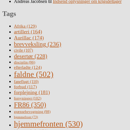
Andreas Jacobsen
til
Indsend oplysninger om krigsdeltager
Tags
Afrika
(129)
artilleri
(164)
Aurillac
(174)
brevveksling
(236)
civile
(107)
desertør
(228)
disciplin
(96)
efterladte
(124)
faldne
(502)
faneflugt
(110)
forbud
(117)
forplejning
(181)
forsyninger
(102)
FR86
(350)
grænsebevogtning
(98)
hjemmefront
(73)
hjemmefronten
(530)