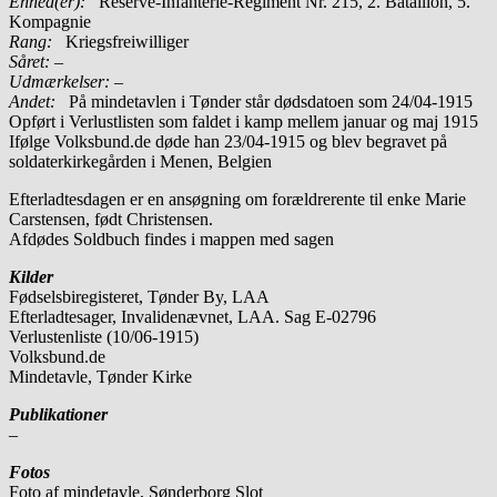
Enhed(er):
Reserve-Infanterie-Regiment Nr. 215, 2. Bataillon, 5.
Kompagnie
Rang:
Kriegsfreiwilliger
Såret:
–
Udmærkelser: –
Andet:
På mindetavlen i Tønder står dødsdatoen som 24/04-1915
Opført i Verlustlisten som faldet i kamp mellem januar og maj 1915
Ifølge Volksbund.de døde han 23/04-1915 og blev begravet på
soldaterkirkegården i Menen, Belgien
Efterladtesdagen er en ansøgning om forældrerente til enke Marie
Carstensen, født Christensen.
Afdødes Soldbuch findes i mappen med sagen
Kilder
Fødselsbiregisteret, Tønder By, LAA
Efterladtesager, Invalidenævnet, LAA. Sag E-02796
Verlustenliste (10/06-1915)
Volksbund.de
Mindetavle, Tønder Kirke
Publikationer
–
Fotos
Foto af mindetavle, Sønderborg Slot