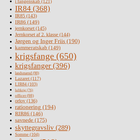
i fangenskab
(121)
IR84
(368)
IR85
(143)
IR86
(149)
jernkorset
(145)
Jernkorset af 2. klasse
(144)
Jørgen og Inger Friis
(190)
kammeratskab
(149)
krigsfange
(650)
krigsfanger
(396)
landsmænd
(90)
Lazaret
(117)
LIR84
(103)
luftkrig
(76)
officer
(98)
orlov
(136)
rationering
(194)
RIR86
(146)
savnede
(175)
skyttegravsliv
(289)
Somme
(104)