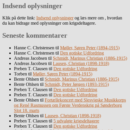
Indsend oplysninger
Klik på dette link:
Indsend oplysninger
og læs mere om , hvordan
du kan bidrage med oplysninger om krigsdeltagere.
Seneste kommentarer
Hanne C. Christensen
til
Møller, Søren Peter (1894-1915)
Hanne C. Christensen
til
Den gotiske Udfordring
Andreas Jacobsen
til
Schmidt, Marinus Christian (1886-1915)
Andreas Jacobsen
til
Lausen, Christian (1898-1918)
Preben T. Clausen
til
Den gotiske Udfordring
Torben
til
Møller, Søren Peter (1894-1915)
Bente Ohlsen
til
Schmidt, Marinus Christian (1886-1915)
Bente Ohlsen
til
Schmidt, Peter Jørgen (1893-1915)
Preben T. Clausen
til
Den gotiske Udfordring
Preben T. Clausen
til
Den gotiske Udfordring
Bente Ohlsen
til
Fortællekoncert med Slesvigske Musikkorps
og René Rasmussen om Første Verdenskrig på Sønderborg
Slot 18. marts
Bente Ohlsen
til
Lausen, Christian (1898-1918)
Preben T. Clausen
til
5 udvalgte krigsdeltagere
Preben T. Clausen
til
Den gotiske Udfordring