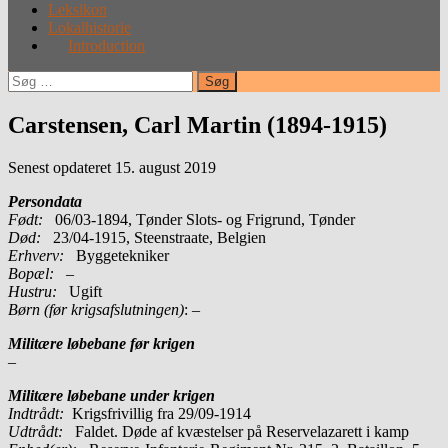
Leksikon
Lokalhistorie
Introduction
Søg
efter:
Carstensen, Carl Martin (1894-1915)
Senest opdateret 15. august 2019
Persondata
Født:
06/03-1894, Tønder Slots- og Frigrund, Tønder
Død:
23/04-1915, Steenstraate, Belgien
Erhverv:
Byggetekniker
Bopæl:
–
Hustru:
Ugift
Børn (før krigsafslutningen)
: –
Militære løbebane før krigen
–
Militære løbebane under krigen
Indtrådt:
Krigsfrivillig fra 29/09-1914
Udtrådt:
Faldet. Døde af kvæstelser på Reservelazarett i kamp