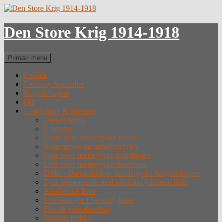
Hop
til
indhold
Den Store Krig 1914-1918
Søg
Primær menu
Forside
Fotos og Arkivalier
Krigsdeltagere
Om
Lister, links & litteratur
Undervisning
Litteratur
Lister over sønderjyske faldne
Krigergrave og mindesmærker
Liste over sønderjyske krigsfanger
Liste over sønderjyske desertører
DSK – Dansksindede Sønderjyske Krigsdeltagere
Tysk hjemmeside med tabslister (eksternt link)
Alfabetiske lister
Straffefanger i Sønderjylland
Film & videoforedrag
Krigens forløb