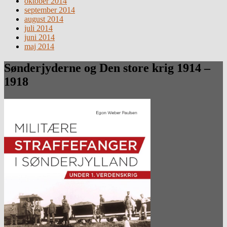
oktober 2014
september 2014
august 2014
juli 2014
juni 2014
maj 2014
Sønderjyderne og Den store krig 1914 –
1918