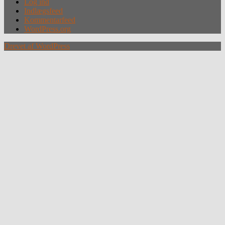
Log ind
Indlægsfeed
Kommentarfeed
WordPress.org
Drevet af WordPress