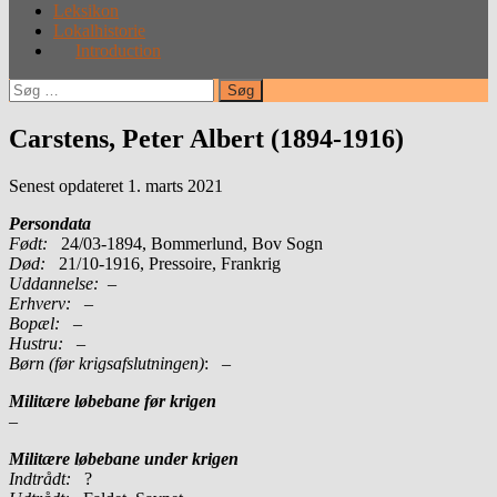
Leksikon
Lokalhistorie
Introduction
Søg
efter:
Carstens, Peter Albert (1894-1916)
Senest opdateret 1. marts 2021
Persondata
Født:
24/03-1894, Bommerlund, Bov Sogn
Død:
21/10-1916, Pressoire, Frankrig
Uddannelse:
–
Erhverv:
–
Bopæl:
–
Hustru:
–
Børn (før krigsafslutningen)
: –
Militære løbebane før krigen
–
Militære løbebane under krigen
Indtrådt:
?