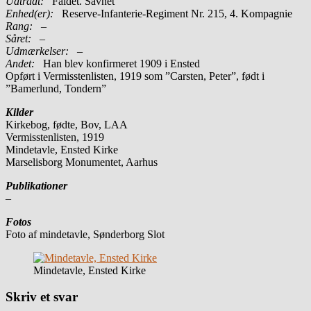
Udtrådt:
Faldet. Savnet
Enhed(er):
Reserve-Infanterie-Regiment Nr. 215, 4. Kompagnie
Rang:
–
Såret:
–
Udmærkelser: –
Andet:
Han blev konfirmeret 1909 i Ensted
Opført i Vermisstenlisten, 1919 som ”Carsten, Peter”, født i
”Bamerlund, Tondern”
Kilder
Kirkebog, fødte, Bov, LAA
Vermisstenlisten, 1919
Mindetavle, Ensted Kirke
Marselisborg Monumentet, Aarhus
Publikationer
–
Fotos
Foto af mindetavle, Sønderborg Slot
Mindetavle, Ensted Kirke
Skriv et svar