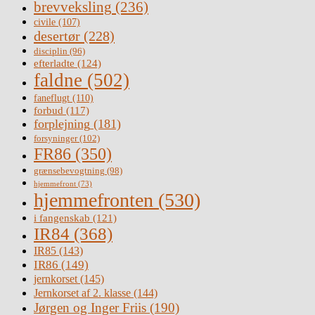
brevveksling
(236)
civile
(107)
desertør
(228)
disciplin
(96)
efterladte
(124)
faldne
(502)
faneflugt
(110)
forbud
(117)
forplejning
(181)
forsyninger
(102)
FR86
(350)
grænsebevogtning
(98)
hjemmefront
(73)
hjemmefronten
(530)
i fangenskab
(121)
IR84
(368)
IR85
(143)
IR86
(149)
jernkorset
(145)
Jernkorset af 2. klasse
(144)
Jørgen og Inger Friis
(190)