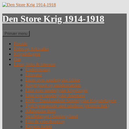
Hop
til
indhold
Den Store Krig 1914-1918
Søg
Primær menu
Forside
Fotos og Arkivalier
Krigsdeltagere
Om
Lister, links & litteratur
Undervisning
Litteratur
Lister over sønderjyske faldne
Krigergrave og mindesmærker
Liste over sønderjyske krigsfanger
Liste over sønderjyske desertører
DSK – Dansksindede Sønderjyske Krigsdeltagere
Tysk hjemmeside med tabslister (eksternt link)
Alfabetiske lister
Straffefanger i Sønderjylland
Film & videoforedrag
Krigens forløb