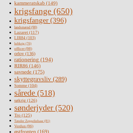
kammeratskab
(149)
krigsfange
(650)
krigsfanger
(396)
landsmænd
(90)
Lazaret
(117)
LIR84
(103)
luftkrig
(76)
officer
(98)
orlov
(136)
rationering
(194)
RIR86
(146)
savnede
(175)
skyttegravsliv
(289)
Somme
(104)
sårede
(518)
søkrig
(126)
sønderjyder
(520)
Tro
(125)
Tønder Zeppelinbase
(81)
Verdun
(96)
østfronten
(169)