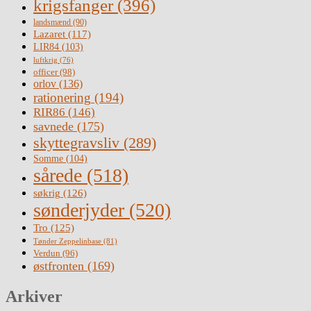
krigsfanger
(396)
landsmænd
(90)
Lazaret
(117)
LIR84
(103)
luftkrig
(76)
officer
(98)
orlov
(136)
rationering
(194)
RIR86
(146)
savnede
(175)
skyttegravsliv
(289)
Somme
(104)
sårede
(518)
søkrig
(126)
sønderjyder
(520)
Tro
(125)
Tønder Zeppelinbase
(81)
Verdun
(96)
østfronten
(169)
Arkiver