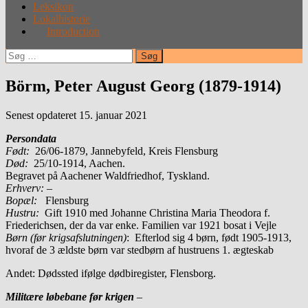
Leksikon
Lokalhistorie
Introduction
Søg
efter:
Börm, Peter August Georg (1879-1914)
Senest opdateret 15. januar 2021
Persondata
Født:
26/06-1879, Jannebyfeld, Kreis Flensburg
Død:
25/10-1914, Aachen.
Begravet på Aachener Waldfriedhof, Tyskland.
Erhverv:
–
Bopæl:
Flensburg
Hustru:
Gift 1910 med Johanne Christina Maria Theodora f.
Friederichsen, der da var enke. Familien var 1921 bosat i Vejle
Børn (før krigsafslutningen)
: Efterlod sig 4 børn, født 1905-1913,
hvoraf de 3 ældste børn var stedbørn af hustruens 1. ægteskab
Andet: Dødssted ifølge dødbiregister, Flensborg.
Militære løbebane før krigen
–