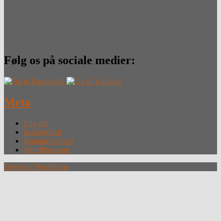
Følg os på sociale medier:
Meta
Log ind
Indlægsfeed
Kommentarfeed
WordPress.org
Drevet af WordPress