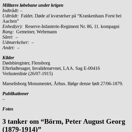
Militære løbebane under krigen
Indtrådt:
–
Udtrådt:
Faldet. Døde af kvæstelser på “Krankenhaus Forst bei
Aachen”
Enhed(er):
Reserve-Infanterie-Regiment Nr. 86, 11. kompagni
Rang:
Gemeiner, Wehrmann
Såret:
–
Udmærkelser: –
Andet:
–
Kilder
Dødsbiregister, Flensborg
Efterladtesager, Invalidenævnet, LAA. Sag E-00416
Verlustenliste (26/07-1915)
Marselisborg Monumentet, Århus. Ifølge denne født 27/06-1879.
Publikationer
–
Fotos
3 tanker om “Börm, Peter August Georg
(1879-1914)”