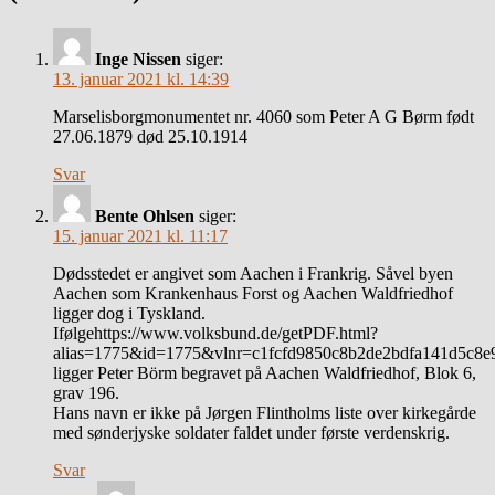
Inge Nissen
siger:
13. januar 2021 kl. 14:39
Marselisborgmonumentet nr. 4060 som Peter A G Børm født
27.06.1879 død 25.10.1914
Svar
Bente Ohlsen
siger:
15. januar 2021 kl. 11:17
Dødsstedet er angivet som Aachen i Frankrig. Såvel byen
Aachen som Krankenhaus Forst og Aachen Waldfriedhof
ligger dog i Tyskland.
Ifølgehttps://www.volksbund.de/getPDF.html?
alias=1775&id=1775&vlnr=c1fcfd9850c8b2de2bdfa141d5c8
ligger Peter Börm begravet på Aachen Waldfriedhof, Blok 6,
grav 196.
Hans navn er ikke på Jørgen Flintholms liste over kirkegårde
med sønderjyske soldater faldet under første verdenskrig.
Svar