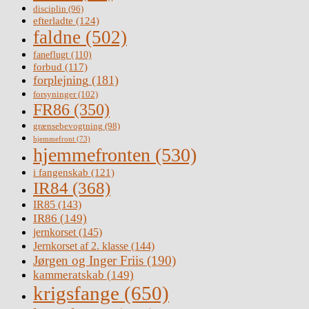
disciplin
(96)
efterladte
(124)
faldne
(502)
faneflugt
(110)
forbud
(117)
forplejning
(181)
forsyninger
(102)
FR86
(350)
grænsebevogtning
(98)
hjemmefront
(73)
hjemmefronten
(530)
i fangenskab
(121)
IR84
(368)
IR85
(143)
IR86
(149)
jernkorset
(145)
Jernkorset af 2. klasse
(144)
Jørgen og Inger Friis
(190)
kammeratskab
(149)
krigsfange
(650)