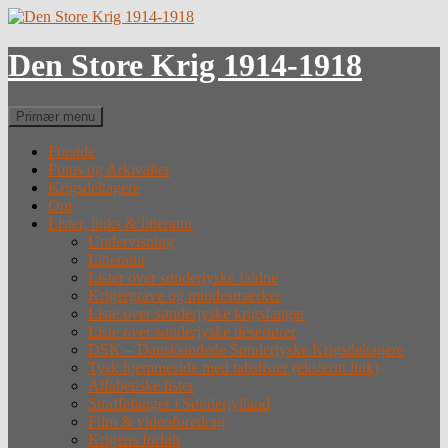
Hop
til
indhold
Den Store Krig 1914-1918
Søg
Primær menu
Forside
Fotos og Arkivalier
Krigsdeltagere
Om
Lister, links & litteratur
Undervisning
Litteratur
Lister over sønderjyske faldne
Krigergrave og mindesmærker
Liste over sønderjyske krigsfanger
Liste over sønderjyske desertører
DSK – Dansksindede Sønderjyske Krigsdeltagere
Tysk hjemmeside med tabslister (eksternt link)
Alfabetiske lister
Straffefanger i Sønderjylland
Film & videoforedrag
Krigens forløb