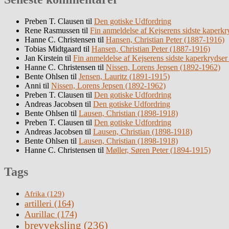
Preben T. Clausen
til
Den gotiske Udfordring
Rene Rasmussen
til
Fin anmeldelse af Kejserens sidste kaperkr
Hanne C. Christensen
til
Hansen, Christian Peter (1887-1916)
Tobias Midtgaard
til
Hansen, Christian Peter (1887-1916)
Jan Kirstein
til
Fin anmeldelse af Kejserens sidste kaperkrydser
Hanne C. Christensen
til
Nissen, Lorens Jepsen (1892-1962)
Bente Ohlsen
til
Jensen, Lauritz (1891-1915)
Anni
til
Nissen, Lorens Jepsen (1892-1962)
Preben T. Clausen
til
Den gotiske Udfordring
Andreas Jacobsen
til
Den gotiske Udfordring
Bente Ohlsen
til
Lausen, Christian (1898-1918)
Preben T. Clausen
til
Den gotiske Udfordring
Andreas Jacobsen
til
Lausen, Christian (1898-1918)
Bente Ohlsen
til
Lausen, Christian (1898-1918)
Hanne C. Christensen
til
Møller, Søren Peter (1894-1915)
Tags
Afrika
(129)
artilleri
(164)
Aurillac
(174)
brevveksling
(236)