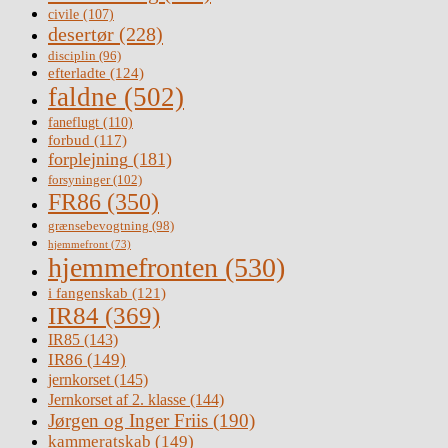
civile
(107)
desertør
(228)
disciplin
(96)
efterladte
(124)
faldne
(502)
faneflugt
(110)
forbud
(117)
forplejning
(181)
forsyninger
(102)
FR86
(350)
grænsebevogtning
(98)
hjemmefront
(73)
hjemmefronten
(530)
i fangenskab
(121)
IR84
(369)
IR85
(143)
IR86
(149)
jernkorset
(145)
Jernkorset af 2. klasse
(144)
Jørgen og Inger Friis
(190)
kammeratskab
(149)