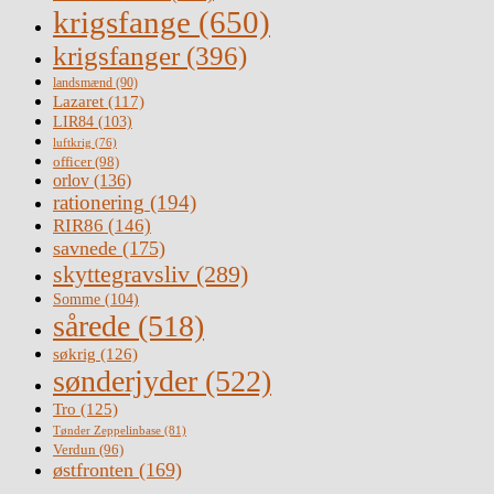
krigsfange
(650)
krigsfanger
(396)
landsmænd
(90)
Lazaret
(117)
LIR84
(103)
luftkrig
(76)
officer
(98)
orlov
(136)
rationering
(194)
RIR86
(146)
savnede
(175)
skyttegravsliv
(289)
Somme
(104)
sårede
(518)
søkrig
(126)
sønderjyder
(522)
Tro
(125)
Tønder Zeppelinbase
(81)
Verdun
(96)
østfronten
(169)