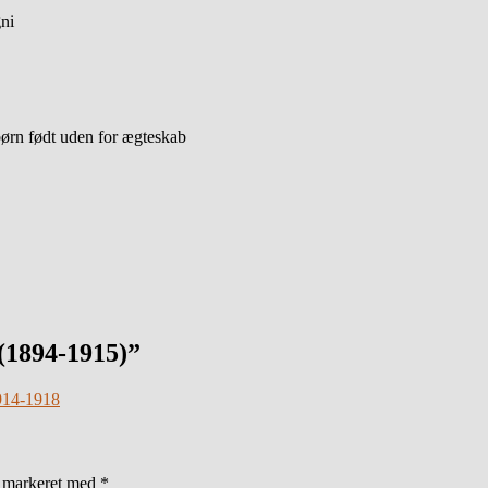
ni
 børn født uden for ægteskab
(1894-1915)”
1914-1918
r markeret med
*