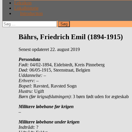
Leksikon
Lokalhistorie
Introduction
Søg
efter:
Bährs, Friedrich Emil (1894-1915)
Senest opdateret 22. august 2019
Persondata
Født:
04/02-1894, Eidelstedt, Kreis Pinneberg
Død:
06/05-1915, Steenstraat, Belgien
Uddannelse: –
Erhverv:
–
Bopæl:
Ravsted, Ravsted Sogn
Hustru:
Ugift
Børn (før krigsafslutningen)
: 3 børn født uden for ægteskab
Militære løbebane før krigen
–
Militære løbebane under krigen
Indtrådt:
?