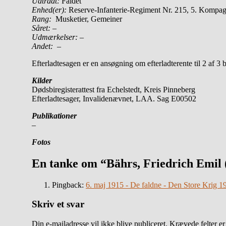
Udtrådt:
Faldet
Enhed(er):
Reserve-Infanterie-Regiment Nr. 215, 5. Kompag
Rang:
Musketier, Gemeiner
Såret: –
Udmærkelser: –
Andet:
–
Efterladtesagen er en ansøgning om efterladterente til 2 af 3
Kilder
Dødsbiregisterattest fra Echelstedt, Kreis Pinneberg
Efterladtesager, Invalidenævnet, LAA. Sag E00502
Publikationer
–
Fotos
En tanke om “Bährs, Friedrich Emil 
Pingback:
6. maj 1915 - De faldne - Den Store Krig 
Skriv et svar
Din e-mailadresse vil ikke blive publiceret.
Krævede felter e