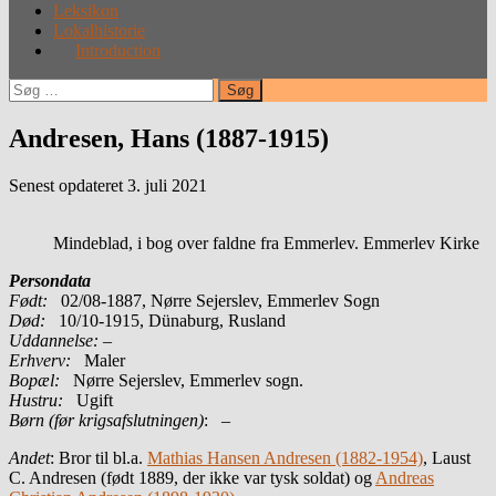
Leksikon
Lokalhistorie
Introduction
Søg
efter:
Andresen, Hans (1887-1915)
Senest opdateret 3. juli 2021
Mindeblad, i bog over faldne fra Emmerlev. Emmerlev Kirke
Persondata
Født:
02/08-1887, Nørre Sejerslev, Emmerlev Sogn
Død:
10/10-1915, Dünaburg, Rusland
Uddannelse:
–
Erhverv:
Maler
Bopæl:
Nørre Sejerslev, Emmerlev sogn.
Hustru:
Ugift
Børn (før krigsafslutningen)
: –
Andet
: Bror til bl.a.
Mathias Hansen Andresen (1882-1954)
, Laust
C. Andresen (født 1889, der ikke var tysk soldat) og
Andreas