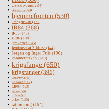
grænsebevogtning
(98)
hjemmefront
(73)
hjemmefronten
(530)
i fangenskab
(121)
IR84
(368)
IR85
(143)
IR86
(149)
jernkorset
(145)
Jernkorset af 2. klasse
(144)
Jørgen og Inger Friis
(190)
kammeratskab
(149)
krigsfange
(650)
krigsfanger
(396)
landsmænd
(90)
Lazaret
(117)
LIR84
(103)
luftkrig
(76)
officer
(98)
orlov
(136)
rationering
(194)