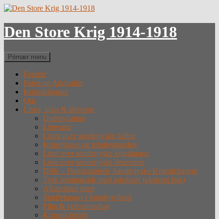
Hop
til
indhold
Den Store Krig 1914-1918
Søg
Primær menu
Forside
Fotos og Arkivalier
Krigsdeltagere
Om
Lister, links & litteratur
Undervisning
Litteratur
Lister over sønderjyske faldne
Krigergrave og mindesmærker
Liste over sønderjyske krigsfanger
Liste over sønderjyske desertører
DSK – Dansksindede Sønderjyske Krigsdeltagere
Tysk hjemmeside med tabslister (eksternt link)
Alfabetiske lister
Straffefanger i Sønderjylland
Film & videoforedrag
Krigens forløb