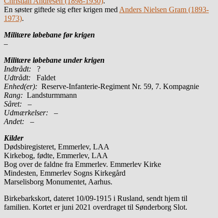
Christian Andresen (1898-1930)
.
En søster giftede sig efter krigen med
Anders Nielsen Gram (1893-
1973)
.
Militære løbebane før krigen
–
Militære løbebane under krigen
Indtrådt:
?
Udtrådt:
Faldet
Enhed(er):
Reserve-Infanterie-Regiment Nr. 59, 7. Kompagnie
Rang:
Landsturmmann
Såret:
–
Udmærkelser: –
Andet:
–
Kilder
Dødsbiregisteret, Emmerlev, LAA
Kirkebog, fødte, Emmerlev, LAA
Bog over de faldne fra Emmerlev. Emmerlev Kirke
Mindesten, Emmerlev Sogns Kirkegård
Marselisborg Monumentet, Aarhus.
Birkebarkskort, dateret 10/09-1915 i Rusland, sendt hjem til
familien. Kortet er juni 2021 overdraget til Sønderborg Slot.