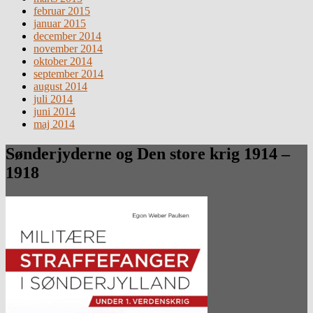
februar 2015
januar 2015
december 2014
november 2014
oktober 2014
september 2014
august 2014
juli 2014
juni 2014
maj 2014
Sønderjyderne og Den store krig 1914 –
1918