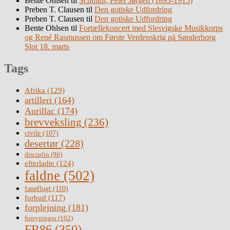
Bente Ohlsen
til
Schmidt, Peter Jørgen (1893-1915)
Preben T. Clausen
til
Den gotiske Udfordring
Preben T. Clausen
til
Den gotiske Udfordring
Bente Ohlsen
til
Fortællekoncert med Slesvigske Musikkorps
og René Rasmussen om Første Verdenskrig på Sønderborg
Slot 18. marts
Tags
Afrika
(129)
artilleri
(164)
Aurillac
(174)
brevveksling
(236)
civile
(107)
desertør
(228)
disciplin
(96)
efterladte
(124)
faldne
(502)
faneflugt
(110)
forbud
(117)
forplejning
(181)
forsyninger
(102)
FR86
(350)