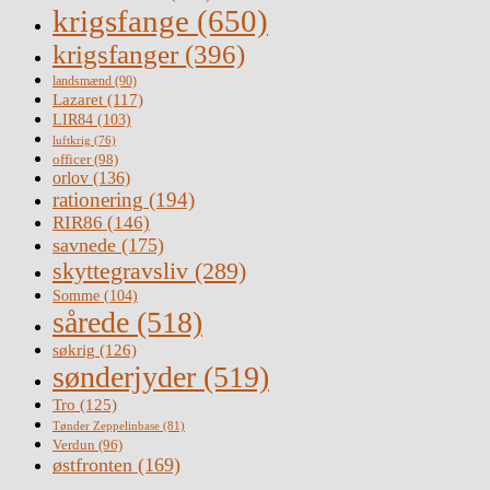
krigsfange
(650)
krigsfanger
(396)
landsmænd
(90)
Lazaret
(117)
LIR84
(103)
luftkrig
(76)
officer
(98)
orlov
(136)
rationering
(194)
RIR86
(146)
savnede
(175)
skyttegravsliv
(289)
Somme
(104)
sårede
(518)
søkrig
(126)
sønderjyder
(519)
Tro
(125)
Tønder Zeppelinbase
(81)
Verdun
(96)
østfronten
(169)