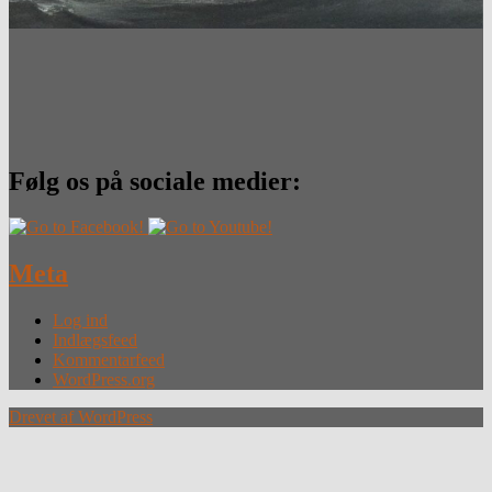
Følg os på sociale medier:
Meta
Log ind
Indlægsfeed
Kommentarfeed
WordPress.org
Drevet af WordPress