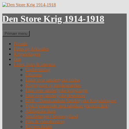
Hop
til
indhold
Den Store Krig 1914-1918
Søg
Primær menu
Forside
Fotos og Arkivalier
Krigsdeltagere
Om
Lister, links & litteratur
Undervisning
Litteratur
Lister over sønderjyske faldne
Krigergrave og mindesmærker
Liste over sønderjyske krigsfanger
Liste over sønderjyske desertører
DSK – Dansksindede Sønderjyske Krigsdeltagere
Tysk hjemmeside med tabslister (eksternt link)
Alfabetiske lister
Straffefanger i Sønderjylland
Film & videoforedrag
Krigens forløb