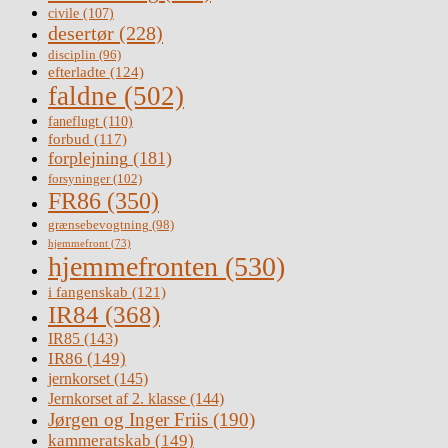
civile
(107)
desertør
(228)
disciplin
(96)
efterladte
(124)
faldne
(502)
faneflugt
(110)
forbud
(117)
forplejning
(181)
forsyninger
(102)
FR86
(350)
grænsebevogtning
(98)
hjemmefront
(73)
hjemmefronten
(530)
i fangenskab
(121)
IR84
(368)
IR85
(143)
IR86
(149)
jernkorset
(145)
Jernkorset af 2. klasse
(144)
Jørgen og Inger Friis
(190)
kammeratskab
(149)