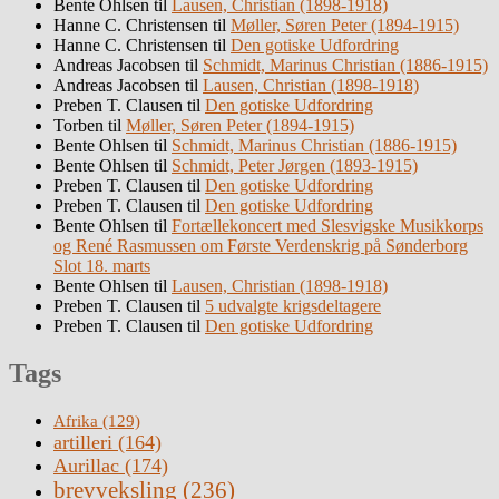
Bente Ohlsen
til
Lausen, Christian (1898-1918)
Hanne C. Christensen
til
Møller, Søren Peter (1894-1915)
Hanne C. Christensen
til
Den gotiske Udfordring
Andreas Jacobsen
til
Schmidt, Marinus Christian (1886-1915)
Andreas Jacobsen
til
Lausen, Christian (1898-1918)
Preben T. Clausen
til
Den gotiske Udfordring
Torben
til
Møller, Søren Peter (1894-1915)
Bente Ohlsen
til
Schmidt, Marinus Christian (1886-1915)
Bente Ohlsen
til
Schmidt, Peter Jørgen (1893-1915)
Preben T. Clausen
til
Den gotiske Udfordring
Preben T. Clausen
til
Den gotiske Udfordring
Bente Ohlsen
til
Fortællekoncert med Slesvigske Musikkorps
og René Rasmussen om Første Verdenskrig på Sønderborg
Slot 18. marts
Bente Ohlsen
til
Lausen, Christian (1898-1918)
Preben T. Clausen
til
5 udvalgte krigsdeltagere
Preben T. Clausen
til
Den gotiske Udfordring
Tags
Afrika
(129)
artilleri
(164)
Aurillac
(174)
brevveksling
(236)