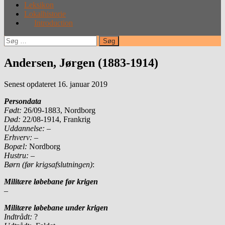
Leksikon
Lokalhistorie
Introduction
Søg
efter:
Andersen, Jørgen (1883-1914)
Senest opdateret 16. januar 2019
Persondata
Født:
26/09-1883, Nordborg
Død:
22/08-1914, Frankrig
Uddannelse:
–
Erhverv:
–
Bopæl:
Nordborg
Hustru:
–
Børn (før krigsafslutningen)
:
Militære løbebane før krigen
–
Militære løbebane under krigen
Indtrådt:
?