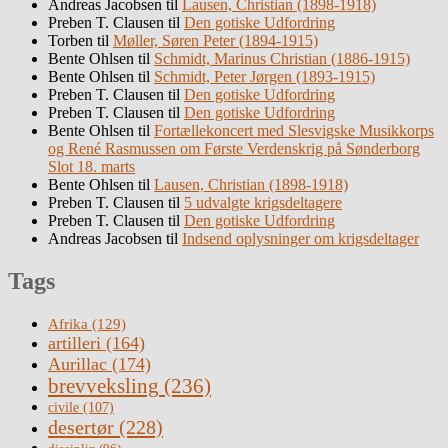
Andreas Jacobsen
til
Lausen, Christian (1898-1918)
Preben T. Clausen
til
Den gotiske Udfordring
Torben
til
Møller, Søren Peter (1894-1915)
Bente Ohlsen
til
Schmidt, Marinus Christian (1886-1915)
Bente Ohlsen
til
Schmidt, Peter Jørgen (1893-1915)
Preben T. Clausen
til
Den gotiske Udfordring
Preben T. Clausen
til
Den gotiske Udfordring
Bente Ohlsen
til
Fortællekoncert med Slesvigske Musikkorps
og René Rasmussen om Første Verdenskrig på Sønderborg
Slot 18. marts
Bente Ohlsen
til
Lausen, Christian (1898-1918)
Preben T. Clausen
til
5 udvalgte krigsdeltagere
Preben T. Clausen
til
Den gotiske Udfordring
Andreas Jacobsen
til
Indsend oplysninger om krigsdeltager
Tags
Afrika
(129)
artilleri
(164)
Aurillac
(174)
brevveksling
(236)
civile
(107)
desertør
(228)