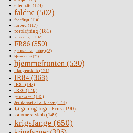
disciplin
(96)
efterladte
(124)
faldne
(502)
faneflugt
(110)
forbud
(117)
forplejning
(181)
forsyninger
(102)
FR86
(350)
grænsebevogtning
(98)
hjemmefront
(73)
hjemmefronten
(530)
i fangenskab
(121)
IR84
(368)
IR85
(143)
IR86
(149)
jernkorset
(145)
Jernkorset af 2. klasse
(144)
Jørgen og Inger Friis
(190)
kammeratskab
(149)
krigsfange
(650)
krigsfanger
(396)