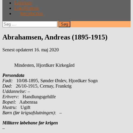
Leksikon
Lokalhistorie
Introduction
Søg
efter:
Abrahamsen, Andreas (1895-1915)
Senest opdateret 16. maj 2020
Mindesten, Hjordkær Kirkegård
Persondata
Født:
10/08-1895, Sønder Ønlev, Hjordkær Sogn
Død:
26/10-1915, Cernay, Frankrig
Uddannelse:
–
Erhverv:
Handlungsgehilfe
Bopæl:
Aabenraa
Hustru:
Ugift
Børn (før krigsafslutningen)
: –
Militære løbebane før krigen
–