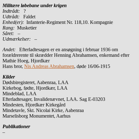
Militære løbebane under krigen
Indtrådt:
?
Udtrådt:
Faldet
Enhed(er):
Infanterie-Regiment Nr. 118,10. Kompagnie
Rang:
Musketier
Såret:
–
Udmærkelser: –
Andet:
Efterladtesagen er en ansøgning i februar 1936 om
forældrerente til skrædder Henning Abrahamsen, enkemand efter
Mathie Hoeg, Hjordkær
Hans bror,
Nis Andreas Abrahamsen
, døde 16/06-1915
Kilder
Dødsbiregisteret, Aabenraa, LAA
Kirkebog, fødte, Hjordkær, LAA
Mindeblad, LAA
Efterladtesager, Invalidenævnet, LAA. Sag E-03203
Mindesten, Hjordkær Kirkegård
Mindetavle, Skt. Nicolai Kirke, Aabenraa
Marselisborg Monumentet, Aarhus
Publikationer
–