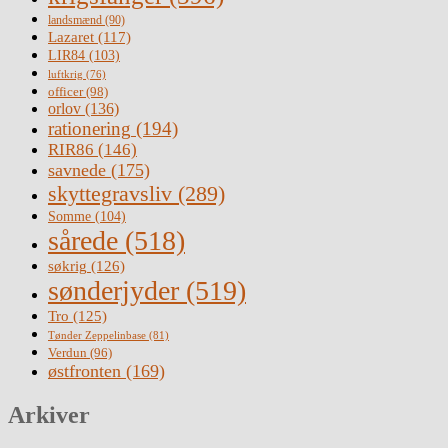
landsmænd
(90)
Lazaret
(117)
LIR84
(103)
luftkrig
(76)
officer
(98)
orlov
(136)
rationering
(194)
RIR86
(146)
savnede
(175)
skyttegravsliv
(289)
Somme
(104)
sårede
(518)
søkrig
(126)
sønderjyder
(519)
Tro
(125)
Tønder Zeppelinbase
(81)
Verdun
(96)
østfronten
(169)
Arkiver