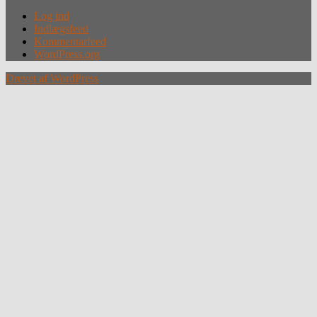
Log ind
Indlægsfeed
Kommentarfeed
WordPress.org
Drevet af WordPress