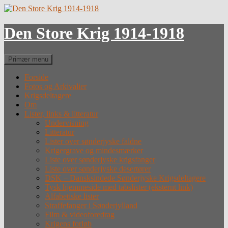
Hop
til
indhold
Den Store Krig 1914-1918
Søg
Primær menu
Forside
Fotos og Arkivalier
Krigsdeltagere
Om
Lister, links & litteratur
Undervisning
Litteratur
Lister over sønderjyske faldne
Krigergrave og mindesmærker
Liste over sønderjyske krigsfanger
Liste over sønderjyske desertører
DSK – Dansksindede Sønderjyske Krigsdeltagere
Tysk hjemmeside med tabslister (eksternt link)
Alfabetiske lister
Straffefanger i Sønderjylland
Film & videoforedrag
Krigens forløb