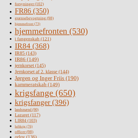
forsyninger
(102)
FR86
(350)
grænsebevogtning
(98)
hjemmefront
(73)
hjemmefronten
(530)
i fangenskab
(121)
IR84
(368)
IR85
(143)
IR86
(149)
jernkorset
(145)
Jernkorset af 2. klasse
(144)
Jørgen og Inger Friis
(190)
kammeratskab
(149)
krigsfange
(650)
krigsfanger
(396)
landsmænd
(90)
Lazaret
(117)
LIR84
(103)
luftkrig
(76)
officer
(98)
orlov
(136)