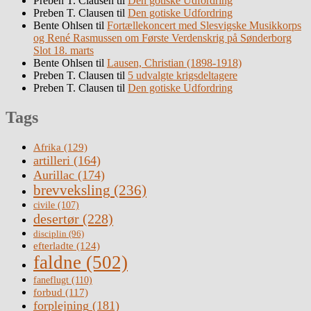
Preben T. Clausen
til
Den gotiske Udfordring
Preben T. Clausen
til
Den gotiske Udfordring
Bente Ohlsen
til
Fortællekoncert med Slesvigske Musikkorps
og René Rasmussen om Første Verdenskrig på Sønderborg
Slot 18. marts
Bente Ohlsen
til
Lausen, Christian (1898-1918)
Preben T. Clausen
til
5 udvalgte krigsdeltagere
Preben T. Clausen
til
Den gotiske Udfordring
Tags
Afrika
(129)
artilleri
(164)
Aurillac
(174)
brevveksling
(236)
civile
(107)
desertør
(228)
disciplin
(96)
efterladte
(124)
faldne
(502)
faneflugt
(110)
forbud
(117)
forplejning
(181)