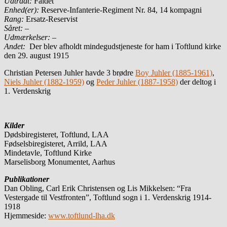
Udtrådt:
Faldet
Enhed(er):
Reserve-Infanterie-Regiment Nr. 84, 14 kompagni
Rang:
Ersatz-Reservist
Såret:
–
Udmærkelser: –
Andet:
Der blev afholdt mindegudstjeneste for ham i Toftlund kirke
den 29. august 1915
Christian Petersen Juhler havde 3 brødre
Boy Juhler (1885-1961)
,
Niels Juhler (1882-1959)
og
Peder Juhler (1887-1958)
der deltog i
1. Verdenskrig
Kilder
Dødsbiregisteret, Toftlund, LAA
Fødselsbiregisteret, Arrild, LAA
Mindetavle, Toftlund Kirke
Marselisborg Monumentet, Aarhus
Publikationer
Dan Obling, Carl Erik Christensen og Lis Mikkelsen: “Fra
Vestergade til Vestfronten”, Toftlund sogn i 1. Verdenskrig 1914-
1918
Hjemmeside:
www.toftlund-lha.dk