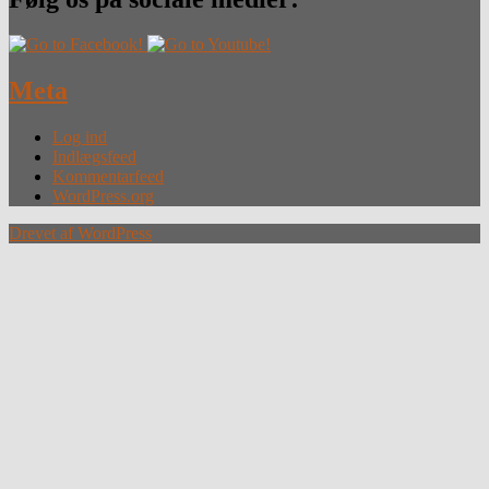
Meta
Log ind
Indlægsfeed
Kommentarfeed
WordPress.org
Drevet af WordPress