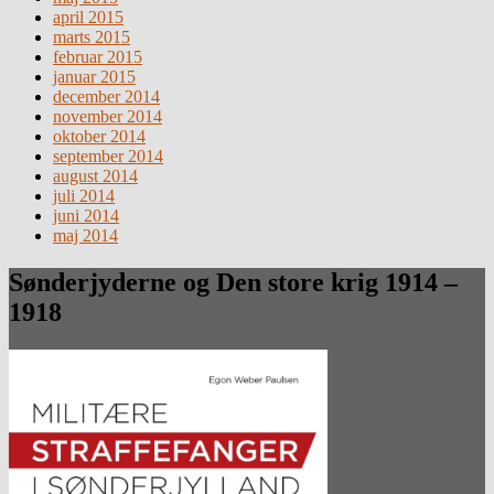
april 2015
marts 2015
februar 2015
januar 2015
december 2014
november 2014
oktober 2014
september 2014
august 2014
juli 2014
juni 2014
maj 2014
Sønderjyderne og Den store krig 1914 –
1918