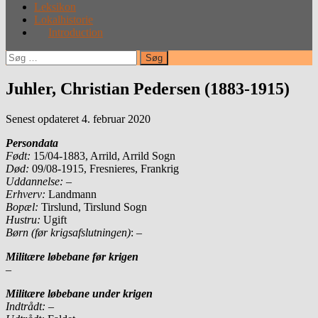
Leksikon
Lokalhistorie
Introduction
Søg
efter:
Juhler, Christian Pedersen (1883-1915)
Senest opdateret 4. februar 2020
Persondata
Født:
15/04-1883, Arrild, Arrild Sogn
Død:
09/08-1915, Fresnieres, Frankrig
Uddannelse:
–
Erhverv:
Landmann
Bopæl:
Tirslund, Tirslund Sogn
Hustru:
Ugift
Børn (før krigsafslutningen)
: –
Militære løbebane før krigen
–
Militære løbebane under krigen
Indtrådt:
–