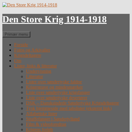
Hop
til
indhold
Den Store Krig 1914-1918
Søg
Primær menu
Forside
Fotos og Arkivalier
Krigsdeltagere
Om
Lister, links & litteratur
Undervisning
Litteratur
Lister over sønderjyske faldne
Krigergrave og mindesmærker
Liste over sønderjyske krigsfanger
Liste over sønderjyske desertører
DSK – Dansksindede Sønderjyske Krigsdeltagere
Tysk hjemmeside med tabslister (eksternt link)
Alfabetiske lister
Straffefanger i Sønderjylland
Film & videoforedrag
Krigens forløb