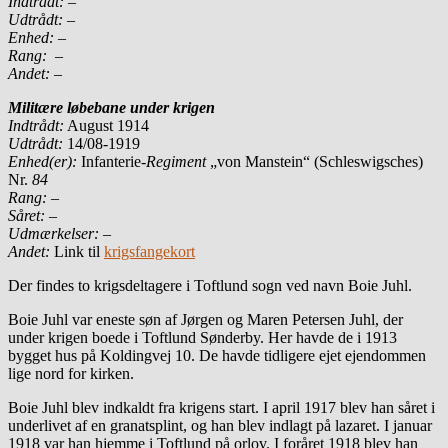
Indtrådt:
–
Udtrådt:
–
Enhed:
–
Rang:
–
Andet:
–
Militære løbebane under krigen
Indtrådt:
August 1914
Udtrådt:
14/08-1919
Enhed(er):
Infanterie-
Regiment
„von Manstein“ (Schleswigsches)
Nr.
84
Rang:
–
Såret:
–
Udmærkelser: –
Andet:
Link til
krigsfangekort
Der findes to krigsdeltagere i Toftlund sogn ved navn Boie Juhl.
Boie Juhl var eneste søn af Jørgen og Maren Petersen Juhl, der
under krigen boede i Toftlund Sønderby. Her havde de i 1913
bygget hus på Koldingvej 10. De havde tidligere ejet ejendommen
lige nord for kirken.
Boie Juhl blev indkaldt fra krigens start. I april 1917 blev han såret i
underlivet af en granatsplint, og han blev indlagt på lazaret. I januar
1918 var han hjemme i Toftlund på orlov. I foråret 1918 blev han