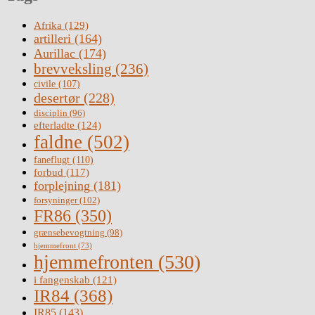
Afrika
(129)
artilleri
(164)
Aurillac
(174)
brevveksling
(236)
civile
(107)
desertør
(228)
disciplin
(96)
efterladte
(124)
faldne
(502)
faneflugt
(110)
forbud
(117)
forplejning
(181)
forsyninger
(102)
FR86
(350)
grænsebevogtning
(98)
hjemmefront
(73)
hjemmefronten
(530)
i fangenskab
(121)
IR84
(368)
IR85
(143)