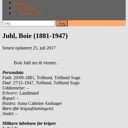
Leksikon
Lokalhistorie
Introduction
Søg
efter:
Juhl, Boie (1881-1947)
Senest opdateret 25. juli 2017
Boie Juhl ses til venstre.
Persondata
Født
:
20/09-1881, Toftlund, Toftlund Sogn
Død:
27/11-1947, Toftlund, Toftlund Sogn
Uddannelse:
–
Erhverv:
Landmand
Bopæl:
–
Hustru:
Anna Cathrine Andsager
Børn (før krigsafslutningen)
:
Andet
: –
Militære løbebane før krigen