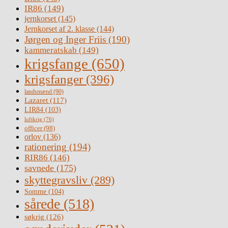
IR86
(149)
jernkorset
(145)
Jernkorset af 2. klasse
(144)
Jørgen og Inger Friis
(190)
kammeratskab
(149)
krigsfange
(650)
krigsfanger
(396)
landsmænd
(90)
Lazaret
(117)
LIR84
(103)
luftkrig
(76)
officer
(98)
orlov
(136)
rationering
(194)
RIR86
(146)
savnede
(175)
skyttegravsliv
(289)
Somme
(104)
sårede
(518)
søkrig
(126)