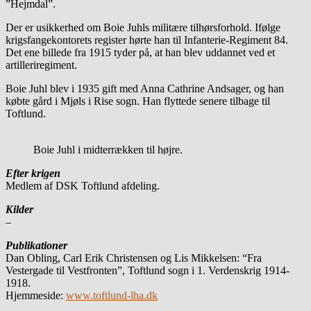
”Hejmdal”.
Der er usikkerhed om Boie Juhls militære tilhørsforhold. Ifølge
krigsfangekontorets register hørte han til Infanterie-Regiment 84.
Det ene billede fra 1915 tyder på, at han blev uddannet ved et
artilleriregiment.
Boie Juhl blev i 1935 gift med Anna Cathrine Andsager, og han
købte gård i Mjøls i Rise sogn. Han flyttede senere tilbage til
Toftlund.
Boie Juhl i midterrækken til højre.
Efter krigen
Medlem af DSK Toftlund afdeling.
Kilder
–
Publikationer
Dan Obling, Carl Erik Christensen og Lis Mikkelsen: “Fra
Vestergade til Vestfronten”, Toftlund sogn i 1. Verdenskrig 1914-
1918.
Hjemmeside:
www.toftlund-lha.dk