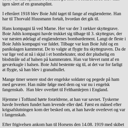
igen såret af en granatsplint.
I efteråret 1918 blev Boie Juhl taget til fange af englænderne. Han
har til Thorvald Huusmann fortalt, hvordan det gik til.
Hans kompagni lå ved Marne. Her var der 3 rækker skyttegrave.
Boie Juhls kompagni havde trukket sig tilbage til 3. skyttegrav, der
var næsten ødelagt af englændernes bombardement. Langt de fleste i
Boie Juhls kompagni var faldet. Tilbage var kun Boie Juhl og en
panikslagen kammerat. De to valgte at flygte fra skyttegraven. Da de
var lige ved at nå i skjul i et bombekrater, stod der pludselig en
blodstråle ud af halsen på kammeraten. Han var blevet ramt af en
geværkugle i halsen. Boie Juhl bestemte sig til, at det var for farligt
at flygte, så han blev i granathullet.
Mange timer senere stod der engelske soldater og pegede på ham
med geværer. Han måtte følge med dem og var nu i engelsk
fangenskab. Han blev overført til Felthamlejren i England.
Hjemme i Toftlund hørte forældrene, at han var savnet. Tyskerne
havde hverken fundet ham levende eller død. Først en måned efter
krigsafslutningen kom der besked om, at han havde overlevet og var
i fangenskab.
Efter frigivelsen ankom han til Horsens den 14.08. 1919 med skibet