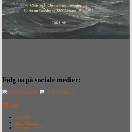
Følg os på sociale medier:
Meta
Log ind
Indlægsfeed
Kommentarfeed