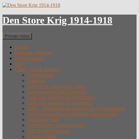
Hop
til
indhold
Den Store Krig 1914-1918
Søg
Primær menu
Forside
Fotos og Arkivalier
Krigsdeltagere
Om
Lister, links & litteratur
Undervisning
Litteratur
Lister over sønderjyske faldne
Krigergrave og mindesmærker
Liste over sønderjyske krigsfanger
Liste over sønderjyske desertører
DSK – Dansksindede Sønderjyske Krigsdeltagere
Tysk hjemmeside med tabslister (eksternt link)
Alfabetiske lister
Straffefanger i Sønderjylland
Film & videoforedrag
Krigens forløb