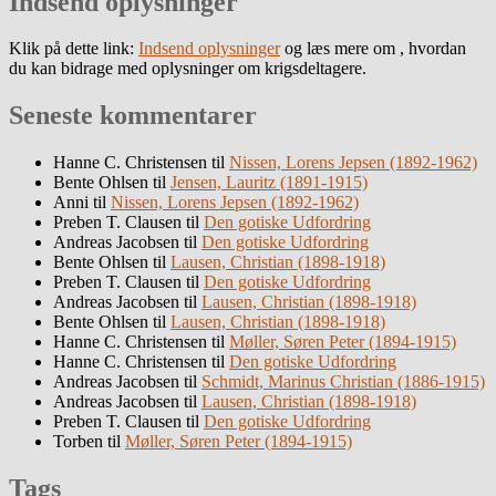
Indsend oplysninger
Klik på dette link:
Indsend oplysninger
og læs mere om , hvordan
du kan bidrage med oplysninger om krigsdeltagere.
Seneste kommentarer
Hanne C. Christensen
til
Nissen, Lorens Jepsen (1892-1962)
Bente Ohlsen
til
Jensen, Lauritz (1891-1915)
Anni
til
Nissen, Lorens Jepsen (1892-1962)
Preben T. Clausen
til
Den gotiske Udfordring
Andreas Jacobsen
til
Den gotiske Udfordring
Bente Ohlsen
til
Lausen, Christian (1898-1918)
Preben T. Clausen
til
Den gotiske Udfordring
Andreas Jacobsen
til
Lausen, Christian (1898-1918)
Bente Ohlsen
til
Lausen, Christian (1898-1918)
Hanne C. Christensen
til
Møller, Søren Peter (1894-1915)
Hanne C. Christensen
til
Den gotiske Udfordring
Andreas Jacobsen
til
Schmidt, Marinus Christian (1886-1915)
Andreas Jacobsen
til
Lausen, Christian (1898-1918)
Preben T. Clausen
til
Den gotiske Udfordring
Torben
til
Møller, Søren Peter (1894-1915)
Tags