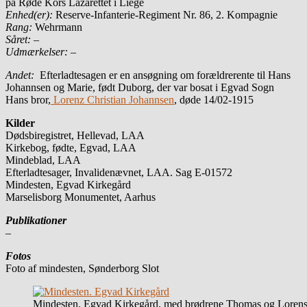
på Røde Kors Lazarettet i Liege
Enhed(er):
Reserve-Infanterie-Regiment Nr. 86, 2. Kompagnie
Rang:
Wehrmann
Såret:
–
Udmærkelser: –
Andet:
Efterladtesagen er en ansøgning om forældrerente til Hans
Johannsen og Marie, født Duborg, der var bosat i Egvad Sogn
Hans bror,
Lorenz Christian Johannsen
, døde 14/02-1915
Kilder
Dødsbiregistret, Hellevad, LAA
Kirkebog, fødte, Egvad, LAA
Mindeblad, LAA
Efterladtesager, Invalidenævnet, LAA. Sag E-01572
Mindesten, Egvad Kirkegård
Marselisborg Monumentet, Aarhus
Publikationer
–
Fotos
Foto af mindesten, Sønderborg Slot
Mindesten. Egvad Kirkegård, med brødrene Thomas og Loren