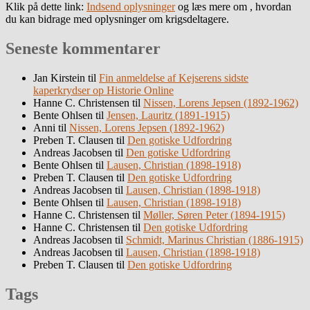
Klik på dette link:
Indsend oplysninger
og læs mere om , hvordan
du kan bidrage med oplysninger om krigsdeltagere.
Seneste kommentarer
Jan Kirstein
til
Fin anmeldelse af Kejserens sidste
kaperkrydser op Historie Online
Hanne C. Christensen
til
Nissen, Lorens Jepsen (1892-1962)
Bente Ohlsen
til
Jensen, Lauritz (1891-1915)
Anni
til
Nissen, Lorens Jepsen (1892-1962)
Preben T. Clausen
til
Den gotiske Udfordring
Andreas Jacobsen
til
Den gotiske Udfordring
Bente Ohlsen
til
Lausen, Christian (1898-1918)
Preben T. Clausen
til
Den gotiske Udfordring
Andreas Jacobsen
til
Lausen, Christian (1898-1918)
Bente Ohlsen
til
Lausen, Christian (1898-1918)
Hanne C. Christensen
til
Møller, Søren Peter (1894-1915)
Hanne C. Christensen
til
Den gotiske Udfordring
Andreas Jacobsen
til
Schmidt, Marinus Christian (1886-1915)
Andreas Jacobsen
til
Lausen, Christian (1898-1918)
Preben T. Clausen
til
Den gotiske Udfordring
Tags