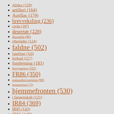
Afrika
(129)
artilleri
(164)
Aurillac
(174)
brevveksling
(236)
civile
(107)
desertør
(228)
disciplin
(96)
efterladte
(124)
faldne
(502)
faneflugt
(110)
forbud
(117)
forplejning
(181)
forsyninger
(102)
FR86
(350)
grænsebevogtning
(98)
hjemmefront
(73)
hjemmefronten
(530)
i fangenskab
(121)
IR84
(369)
IR85
(143)