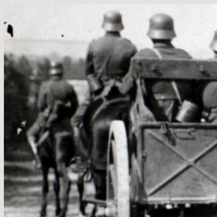
Hop
til
indhold