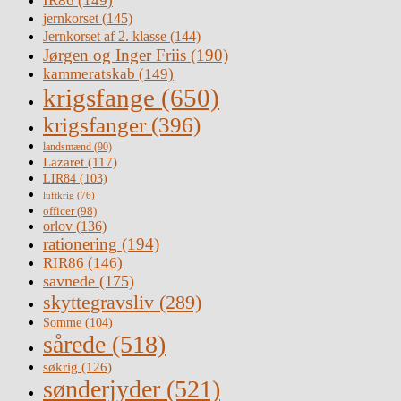
IR86
(149)
jernkorset
(145)
Jernkorset af 2. klasse
(144)
Jørgen og Inger Friis
(190)
kammeratskab
(149)
krigsfange
(650)
krigsfanger
(396)
landsmænd
(90)
Lazaret
(117)
LIR84
(103)
luftkrig
(76)
officer
(98)
orlov
(136)
rationering
(194)
RIR86
(146)
savnede
(175)
skyttegravsliv
(289)
Somme
(104)
sårede
(518)
søkrig
(126)
sønderjyder
(521)