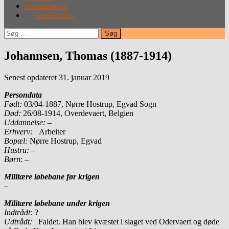
Lokalhistorie
Introduction
Søg
efter:
Johannsen, Thomas (1887-1914)
Senest opdateret 31. januar 2019
Persondata
Født:
03/04-1887, Nørre Hostrup, Egvad Sogn
Død:
26/08-1914, Overdevaert, Belgien
Uddannelse:
–
Erhverv:
Arbeiter
Bopæl:
Nørre Hostrup, Egvad
Hustru:
–
Børn
: –
Militære løbebane før krigen
–
Militære løbebane under krigen
Indtrådt:
?
Udtrådt:
Faldet. Han blev kvæstet i slaget ved Odervaert og døde