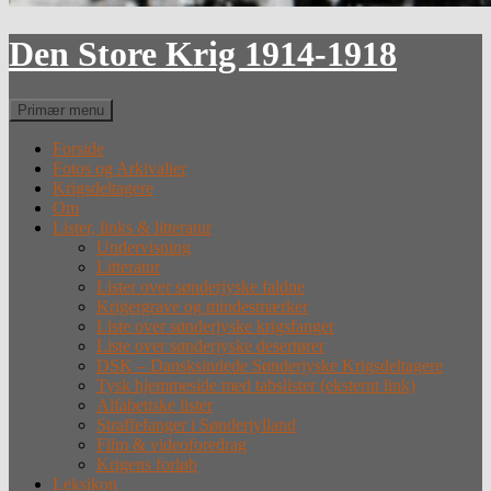
Den Store Krig 1914-1918
Søg
Primær menu
Forside
Fotos og Arkivalier
Krigsdeltagere
Om
Lister, links & litteratur
Undervisning
Litteratur
Lister over sønderjyske faldne
Krigergrave og mindesmærker
Liste over sønderjyske krigsfanger
Liste over sønderjyske desertører
DSK – Dansksindede Sønderjyske Krigsdeltagere
Tysk hjemmeside med tabslister (eksternt link)
Alfabetiske lister
Straffefanger i Sønderjylland
Film & videoforedrag
Krigens forløb
Leksikon