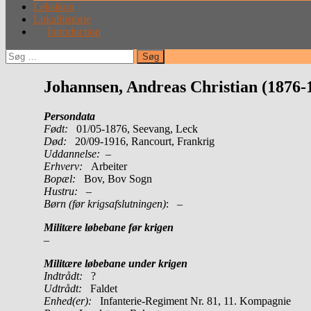
Leksikon
Lokalhistorie
Introduction
Søg
efter:
Johannsen, Andreas Christian (1876-
Persondata
Født:
01/05-1876, Seevang, Leck
Død:
20/09-1916, Rancourt, Frankrig
Uddannelse:
–
Erhverv:
Arbeiter
Bopæl:
Bov, Bov Sogn
Hustru:
–
Børn (før krigsafslutningen)
: –
Militære løbebane før krigen
–
Militære løbebane under krigen
Indtrådt:
?
Udtrådt:
Faldet
Enhed(er):
Infanterie-Regiment Nr. 81, 11. Kompagnie