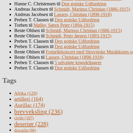
Hanne C. Christensen
til
Den gotiske Udfordring
Andreas Jacobsen
til
Schmidt, Marinus Christian (1886-1915)
Andreas Jacobsen
til
Lausen, Christian (1898-1918)
Preben T. Clausen
til
Den gotiske Udfordring
Torben
til
Møller, Søren Peter (1894-1915)
Bente Ohlsen
til
Schmidt, Marinus Christian (1886-1915)
Bente Ohlsen
til
Schmidt, Peter Jørgen (1893-1915)
Preben T. Clausen
til
Den gotiske Udfordring
Preben T. Clausen
til
Den gotiske Udfordring
Bente Ohlsen
til
Fortællekoncert med Slesvigske Musikkorps o
Bente Ohlsen
til
Lausen, Christian (1898-1918)
Preben T. Clausen
til
5 udvalgte krigsdeltagere
Preben T. Clausen
til
Den gotiske Udfordring
Tags
Afrika
(129)
artilleri
(164)
Aurillac
(174)
brevveksling
(236)
civile
(107)
desertør
(228)
disciplin
(96)