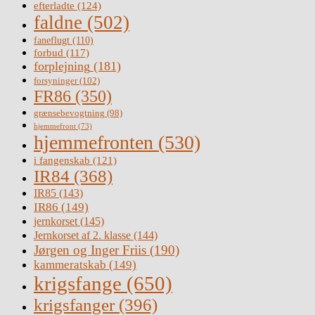
efterladte
(124)
faldne
(502)
faneflugt
(110)
forbud
(117)
forplejning
(181)
forsyninger
(102)
FR86
(350)
grænsebevogtning
(98)
hjemmefront
(73)
hjemmefronten
(530)
i fangenskab
(121)
IR84
(368)
IR85
(143)
IR86
(149)
jernkorset
(145)
Jernkorset af 2. klasse
(144)
Jørgen og Inger Friis
(190)
kammeratskab
(149)
krigsfange
(650)
krigsfanger
(396)