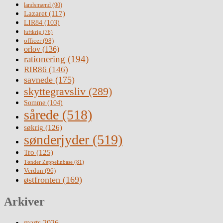
landsmænd
(90)
Lazaret
(117)
LIR84
(103)
luftkrig
(76)
officer
(98)
orlov
(136)
rationering
(194)
RIR86
(146)
savnede
(175)
skyttegravsliv
(289)
Somme
(104)
sårede
(518)
søkrig
(126)
sønderjyder
(519)
Tro
(125)
Tønder Zeppelinbase
(81)
Verdun
(96)
østfronten
(169)
Arkiver
marts 2026