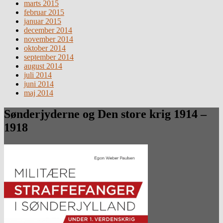
marts 2015
februar 2015
januar 2015
december 2014
november 2014
oktober 2014
september 2014
august 2014
juli 2014
juni 2014
maj 2014
Sønderjyderne og Den store krig 1914 –
1918