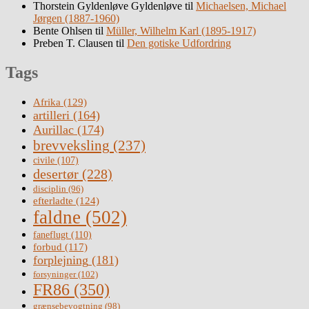
Thorstein Gyldenløve Gyldenløve
til
Michaelsen, Michael
Jørgen (1887-1960)
Bente Ohlsen
til
Müller, Wilhelm Karl (1895-1917)
Preben T. Clausen
til
Den gotiske Udfordring
Tags
Afrika
(129)
artilleri
(164)
Aurillac
(174)
brevveksling
(237)
civile
(107)
desertør
(228)
disciplin
(96)
efterladte
(124)
faldne
(502)
faneflugt
(110)
forbud
(117)
forplejning
(181)
forsyninger
(102)
FR86
(350)
grænsebevogtning
(98)