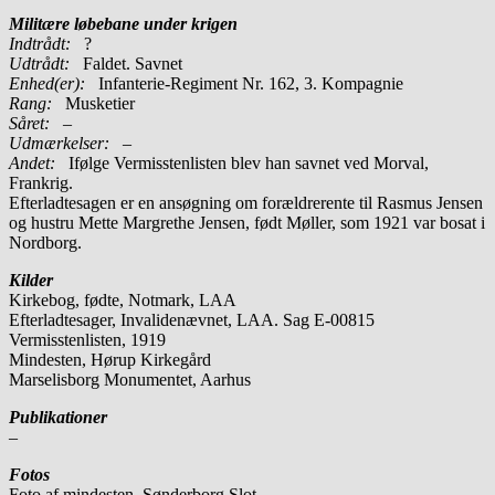
Militære løbebane under krigen
Indtrådt:
?
Udtrådt:
Faldet. Savnet
Enhed(er):
Infanterie-Regiment Nr. 162, 3. Kompagnie
Rang:
Musketier
Såret:
–
Udmærkelser: –
Andet:
Ifølge Vermisstenlisten blev han savnet ved Morval,
Frankrig.
Efterladtesagen er en ansøgning om forældrerente til Rasmus Jensen
og hustru Mette Margrethe Jensen, født Møller, som 1921 var bosat i
Nordborg.
Kilder
Kirkebog, fødte, Notmark, LAA
Efterladtesager, Invalidenævnet, LAA. Sag E-00815
Vermisstenlisten, 1919
Mindesten, Hørup Kirkegård
Marselisborg Monumentet, Aarhus
Publikationer
–
Fotos
Foto af mindesten, Sønderborg Slot