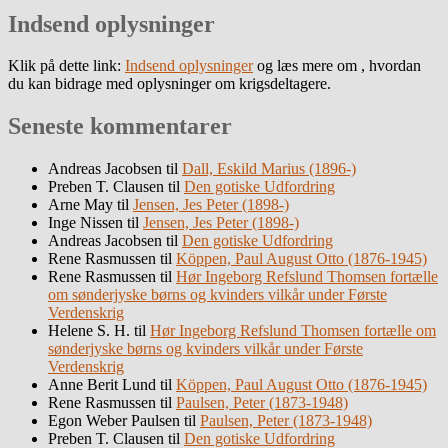
Indsend oplysninger
Klik på dette link:
Indsend oplysninger
og læs mere om , hvordan
du kan bidrage med oplysninger om krigsdeltagere.
Seneste kommentarer
Andreas Jacobsen
til
Dall, Eskild Marius (1896-)
Preben T. Clausen
til
Den gotiske Udfordring
Arne May
til
Jensen, Jes Peter (1898-)
Inge Nissen
til
Jensen, Jes Peter (1898-)
Andreas Jacobsen
til
Den gotiske Udfordring
Rene Rasmussen
til
Köppen, Paul August Otto (1876-1945)
Rene Rasmussen
til
Hør Ingeborg Refslund Thomsen fortælle
om sønderjyske børns og kvinders vilkår under Første
Verdenskrig
Helene S. H.
til
Hør Ingeborg Refslund Thomsen fortælle om
sønderjyske børns og kvinders vilkår under Første
Verdenskrig
Anne Berit Lund
til
Köppen, Paul August Otto (1876-1945)
Rene Rasmussen
til
Paulsen, Peter (1873-1948)
Egon Weber Paulsen
til
Paulsen, Peter (1873-1948)
Preben T. Clausen
til
Den gotiske Udfordring