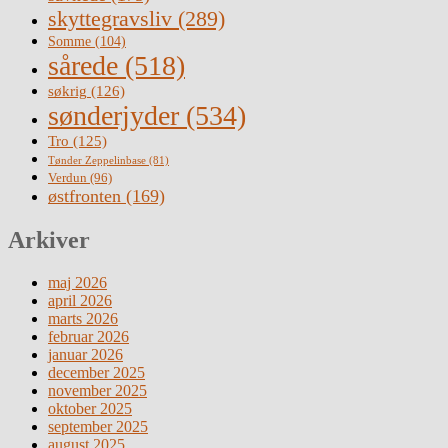
skyttegravsliv
(289)
Somme
(104)
sårede
(518)
søkrig
(126)
sønderjyder
(534)
Tro
(125)
Tønder Zeppelinbase
(81)
Verdun
(96)
østfronten
(169)
Arkiver
maj 2026
april 2026
marts 2026
februar 2026
januar 2026
december 2025
november 2025
oktober 2025
september 2025
august 2025