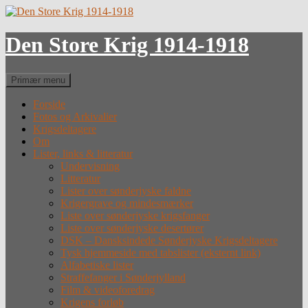
Hop
til
indhold
Den Store Krig 1914-1918
Søg
Primær menu
Forside
Fotos og Arkivalier
Krigsdeltagere
Om
Lister, links & litteratur
Undervisning
Litteratur
Lister over sønderjyske faldne
Krigergrave og mindesmærker
Liste over sønderjyske krigsfanger
Liste over sønderjyske desertører
DSK – Dansksindede Sønderjyske Krigsdeltagere
Tysk hjemmeside med tabslister (eksternt link)
Alfabetiske lister
Straffefanger i Sønderjylland
Film & videoforedrag
Krigens forløb