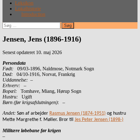
Leksikon
Lokalhistorie
Introduction
Søg
efter:
Jensen, Jens (1896-1916)
Senest opdateret 10. maj 2026
Persondata
Født:
09/03-1896, Naldmose, Notmark Sogn
Død:
04/10-1916, Norvat, Frankrig
Uddannelse:
–
Erhverv:
–
Bopæl:
Tomhave, Miang, Hørup Sogn
Hustru:
Ugift
Børn (før krigsafslutningen)
: –
Andet:
Søn af arbejder
Rasmus Jensen (1874-1951)
og hustru
Mette Margrethe f. Møller. Bror til
Jes Peter Jensen (1898-)
Militære løbebane før krigen
–