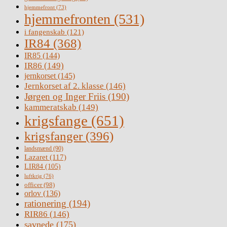
hjemmefront
(73)
hjemmefronten
(531)
i fangenskab
(121)
IR84
(368)
IR85
(144)
IR86
(149)
jernkorset
(145)
Jernkorset af 2. klasse
(146)
Jørgen og Inger Friis
(190)
kammeratskab
(149)
krigsfange
(651)
krigsfanger
(396)
landsmænd
(90)
Lazaret
(117)
LIR84
(105)
luftkrig
(76)
officer
(98)
orlov
(136)
rationering
(194)
RIR86
(146)
savnede
(175)