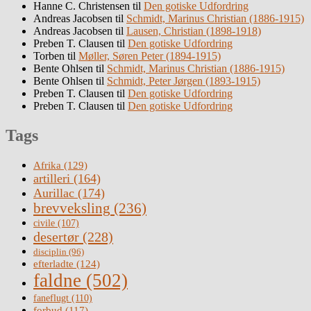
Hanne C. Christensen
til
Den gotiske Udfordring
Andreas Jacobsen
til
Schmidt, Marinus Christian (1886-1915)
Andreas Jacobsen
til
Lausen, Christian (1898-1918)
Preben T. Clausen
til
Den gotiske Udfordring
Torben
til
Møller, Søren Peter (1894-1915)
Bente Ohlsen
til
Schmidt, Marinus Christian (1886-1915)
Bente Ohlsen
til
Schmidt, Peter Jørgen (1893-1915)
Preben T. Clausen
til
Den gotiske Udfordring
Preben T. Clausen
til
Den gotiske Udfordring
Tags
Afrika
(129)
artilleri
(164)
Aurillac
(174)
brevveksling
(236)
civile
(107)
desertør
(228)
disciplin
(96)
efterladte
(124)
faldne
(502)
faneflugt
(110)
forbud
(117)