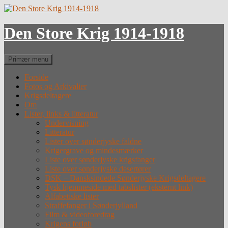
Hop
til
indhold
Den Store Krig 1914-1918
Søg
Primær menu
Forside
Fotos og Arkivalier
Krigsdeltagere
Om
Lister, links & litteratur
Undervisning
Litteratur
Lister over sønderjyske faldne
Krigergrave og mindesmærker
Liste over sønderjyske krigsfanger
Liste over sønderjyske desertører
DSK – Dansksindede Sønderjyske Krigsdeltagere
Tysk hjemmeside med tabslister (eksternt link)
Alfabetiske lister
Straffefanger i Sønderjylland
Film & videoforedrag
Krigens forløb