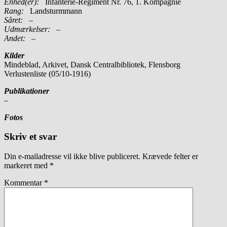
Enhed(er):
Infanterie-Regiment Nr. 76, 1. Kompagnie
Rang:
Landsturmmann
Såret:
–
Udmærkelser: –
Andet:
–
Kilder
Mindeblad, Arkivet, Dansk Centralbibliotek, Flensborg
Verlustenliste (05/10-1916)
Publikationer
–
Fotos
Skriv et svar
Din e-mailadresse vil ikke blive publiceret.
Krævede felter er
markeret med
*
Kommentar
*