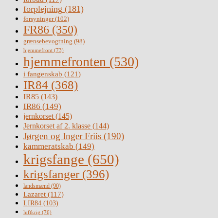
forplejning
(181)
forsyninger
(102)
FR86
(350)
grænsebevogtning
(98)
hjemmefront
(73)
hjemmefronten
(530)
i fangenskab
(121)
IR84
(368)
IR85
(143)
IR86
(149)
jernkorset
(145)
Jernkorset af 2. klasse
(144)
Jørgen og Inger Friis
(190)
kammeratskab
(149)
krigsfange
(650)
krigsfanger
(396)
landsmænd
(90)
Lazaret
(117)
LIR84
(103)
luftkrig
(76)