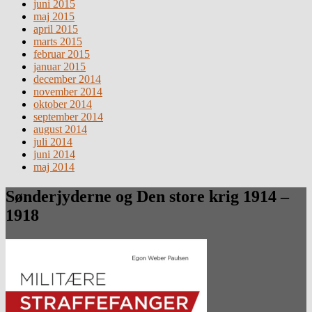
juni 2015
maj 2015
april 2015
marts 2015
februar 2015
januar 2015
december 2014
november 2014
oktober 2014
september 2014
august 2014
juli 2014
juni 2014
maj 2014
Sønderjyderne og Den store krig 1914 –
1918