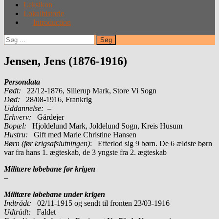
Leksikon
Lokalhistorie
Introduction
Søg
efter:
Jensen, Jens (1876-1916)
Persondata
Født:
22/12-1876, Sillerup Mark, Store Vi Sogn
Død:
28/08-1916, Frankrig
Uddannelse:
–
Erhverv:
Gårdejer
Bopæl:
Hjoldelund Mark, Joldelund Sogn, Kreis Husum
Hustru:
Gift med Marie Christine Hansen
Børn (før krigsafslutningen)
: Efterlod sig 9 børn. De 6 ældste børn
var fra hans 1. ægteskab, de 3 yngste fra 2. ægteskab
Militære løbebane før krigen
–
Militære løbebane under krigen
Indtrådt:
02/11-1915 og sendt til fronten 23/03-1916
Udtrådt:
Faldet