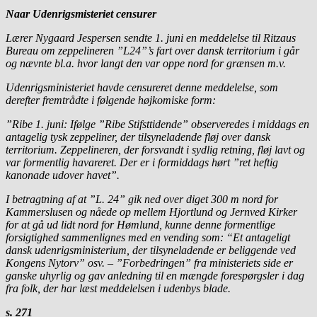
Naar Udenrigsmisteriet censurer
Lærer Nygaard Jespersen sendte 1. juni en meddelelse til Ritzaus
Bureau om zeppelineren ”L24”’s fart over dansk territorium i går
og nævnte bl.a. hvor langt den var oppe nord for grænsen m.v.
Udenrigsministeriet havde censureret denne meddelelse, som
derefter fremtrådte i følgende højkomiske form:
”Ribe 1. juni: Ifølge ”Ribe Stifsttidende” observeredes i middags en
antagelig tysk zeppeliner, der tilsyneladende fløj over dansk
territorium. Zeppelineren, der forsvandt i sydlig retning, fløj lavt og
var formentlig havareret. Der er i formiddags hørt ”ret heftig
kanonade udover havet”.
I betragtning af at ”L. 24” gik ned over diget 300 m nord for
Kammerslusen og nåede op mellem Hjortlund og Jernved Kirker
for at gå ud lidt nord for Hømlund, kunne denne formentlige
forsigtighed sammenlignes med en vending som: “Et antageligt
dansk udenrigsministerium, der tilsyneladende er beliggende ved
Kongens Nytorv” osv. – ”Forbedringen” fra ministeriets side er
ganske uhyrlig og gav anledning til en mængde forespørgsler i dag
fra folk, der har læst meddelelsen i udenbys blade.
s. 271