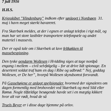
7 juli 1916
H.H.S.
Krigsskibet ”Hindenburg”
indkom efter
søslaget i Nordsøen
31.
maj i havn meget stærkt havareret.
Fra Skærbæk meldes, at der i egnen er anlagt telefon i rigt mål, og
man har set store lastbiler transportere telefonpæle og andet
materiel i massevis.
Der er også tale om i Skærbæk at lave
feltkøkken til
massebespisning
.
Den tyske
gendarm Wollesen
i Hvidding siges at tage nordpå
engang i mellem – civil selvfølgelig – for at drive lidt spionage. En
deserteret soldat traf ham en dag i Ribe og udbrød:” Nej, goddag
Wollesen, er De her”, hvorpå Wollesen skyndsomst forsvandt.
På
Gassehøjene er anlagt spejlsignaler
, hvormed der signaleres om
dagen formentlig med brohovedet ved Skærbæk og med Sild eller
Rømø. Nogle tilfældige besøgende havde set i en mægtig kikkert
hvor alt var rødt, hvad de så
Truels Beyer
er i disse dage hjemme på orlov.