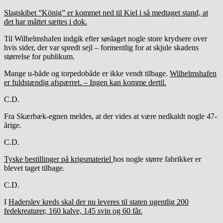
Slagskibet ”König” er kommet ned til Kiel i så medtaget stand, at
det har måttet sættes i dok.
Til Wilhelmshafen indgik efter søslaget nogle store krydsere over
hvis sider, der var spredt sejl – formentlig for at skjule skadens
størrelse for publikum.
Mange u-både og torpedobåde er ikke vendt tilbage.
Wilhelmshafen
er fuldstændig afspærret. – Ingen kan komme dertil.
C.D.
Fra Skærbæk-egnen meldes, at der vides at være nedkaldt nogle 47-
årige.
C.D.
Tyske bestillinger på krigsmateriel
hos nogle større fabrikker er
blevet taget tilbage.
C.D.
I
Haderslev kreds skal der nu leveres til staten ugentlig 200
fedekreaturer, 160 kalve, 145 svin og 60 får.