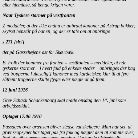
eller hjemløse, så længe krigen varer.
Naar Tyskere stormer på vestfronten
Z meddeler, at der ikke endnu er anbragt kanoner på Astrup bakker;
skytset henstår på banen, og der er tale om at anbringe
s 271 [sic!]
det på Gassehøjene øst for Skærbæk.
B. Folk der kommer fra fronten – vestfronten – meddeler, at når
tyskerne stormer – i hvert fald på enkelte steder – anbringes der bag
ved tropperne [ulæseligt] kanoner med kardætsker, klar til at fyre,
såfremt tropperne skulle flygte eller nægte at gå frem.
12 juni 1916
Grev Schack-Schackenborg skal møde onsdag den 14. juni som
arbejdssoldat.
Optaget 17.06 1916
Passagen over grænsen bliver stedse vanskeligere. Man har set, at
grænseopsynet har taget pas fra folk og nægtet dem at komme over,
fordi de efter grænseopsynets mening ikke havde tilstrækkelig