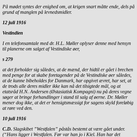
På mødet syntes der enighed om, at krigen snart måtte ende, dels på
grund af manglen på levnedsmidler.
12
juli 1916
Vestindien
I en telefonsamtale med dr. H.L. Møller oplyser denne med hensyn
til planerne om salget af Vestindiske øer,
s 279
at det forholder sig således, at de mænd, der hidtil er gået i brechen
med penge for at skabe foretagender på de Vestindiske øer således,
at de kunne bibeholdes for Danmark, har opgivet ævret, har set, at
de trods alle deres midler ikke kan nå det tilsigtede mål, og at
etatsråd H.N. Andersen (Østasiatisk Kompagni) nu på deres vegne
søger at bringe forhandlinger i stand til salg af øerne. Dr. Møller
mener dog ikke, at det er hensigtsmæssigt for sagens skyld foreløbig
at røre ved den.
10 juli 1916
C.D.
Slagskibet ”Westfalen” påstås bestemt at være gået under.
(“Hans ligger i Westfalen. Før var han jo i Kiel. Han har det