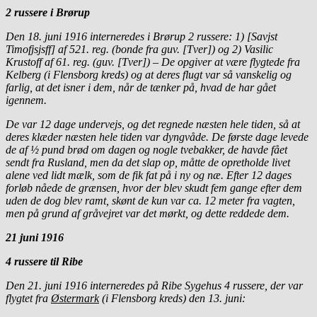
2 russere i Brørup
Den 18. juni 1916 interneredes i Brørup 2 russere: 1) [Savjst
Timofjsjsff] af 521. reg. (bonde fra guv. [Tver]) og 2) Vasilic
Krustoff af 61. reg. (guv. [Tver]) – De opgiver at være flygtede fra
Kelberg (i Flensborg kreds) og at deres flugt var så vanskelig og
farlig, at det isner i dem, når de tænker på, hvad de har gået
igennem.
De var 12 dage undervejs, og det regnede næsten hele tiden, så at
deres klæder næsten hele tiden var dyngvåde. De første dage levede
de af ½ pund brød om dagen og nogle tvebakker, de havde fået
sendt fra Rusland, men da det slap op, måtte de opretholde livet
alene ved lidt mælk, som de fik fat på i ny og næ. Efter 12 dages
forløb nåede de grænsen, hvor der blev skudt fem gange efter dem
uden de dog blev ramt, skønt de kun var ca. 12 meter fra vagten,
men på grund af gråvejret var det mørkt, og dette reddede dem.
21 juni 1916
4 russere til Ribe
Den 21. juni 1916 interneredes på Ribe Sygehus 4 russere, der var
flygtet fra
Østermark
(i Flensborg kreds) den 13. juni: