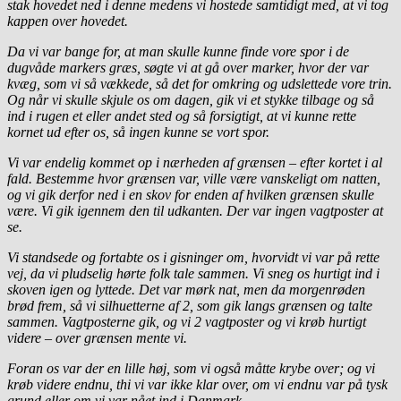
stak hovedet ned i denne medens vi hostede samtidigt med, at vi tog
kappen over hovedet.
Da vi var bange for, at man skulle kunne finde vore spor i de
dugvåde markers græs, søgte vi at gå over marker, hvor der var
kvæg, som vi så vækkede, så det for omkring og udslettede vore trin.
Og når vi skulle skjule os om dagen, gik vi et stykke tilbage og så
ind i rugen et eller andet sted og så forsigtigt, at vi kunne rette
kornet ud efter os, så ingen kunne se vort spor.
Vi var endelig kommet op i nærheden af grænsen – efter kortet i al
fald. Bestemme hvor grænsen var, ville være vanskeligt om natten,
og vi gik derfor ned i en skov for enden af hvilken grænsen skulle
være. Vi gik igennem den til udkanten. Der var ingen vagtposter at
se.
Vi standsede og fortabte os i gisninger om, hvorvidt vi var på rette
vej, da vi pludselig hørte folk tale sammen. Vi sneg os hurtigt ind i
skoven igen og lyttede. Det var mørk nat, men da morgenrøden
brød frem, så vi silhuetterne af 2, som gik langs grænsen og talte
sammen. Vagtposterne gik, og vi 2 vagtposter og vi krøb hurtigt
videre – over grænsen mente vi.
Foran os var der en lille høj, som vi også måtte krybe over; og vi
krøb videre endnu, thi vi var ikke klar over, om vi endnu var på tysk
grund eller om vi var nået ind i Danmark.