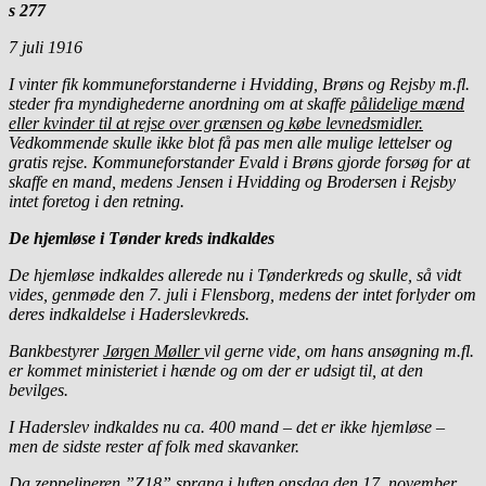
s 277
7 juli 1916
I vinter fik kommuneforstanderne i Hvidding, Brøns og Rejsby m.fl.
steder fra myndighederne anordning om at skaffe
pålidelige mænd
eller kvinder til at rejse over grænsen og købe levnedsmidler.
Vedkommende skulle ikke blot få pas men alle mulige lettelser og
gratis rejse. Kommuneforstander Evald i Brøns gjorde forsøg for at
skaffe en mand, medens Jensen i Hvidding og Brodersen i Rejsby
intet foretog i den retning.
De hjemløse i Tønder kreds indkaldes
De hjemløse indkaldes allerede nu i Tønderkreds og skulle, så vidt
vides, genmøde den 7. juli i Flensborg, medens der intet forlyder om
deres indkaldelse i Haderslevkreds.
Bankbestyrer
Jørgen Møller
vil gerne vide, om hans ansøgning m.fl.
er kommet ministeriet i hænde og om der er udsigt til, at den
bevilges.
I Haderslev indkaldes nu ca. 400 mand – det er ikke hjemløse –
men de sidste rester af folk med skavanker.
Da zeppelineren ”Z18” sprang i luften onsdag den 17. november