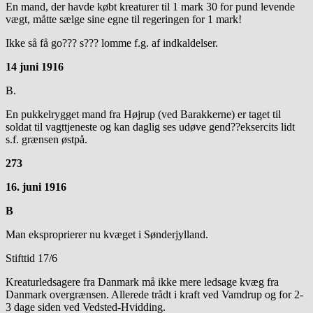
En mand, der havde købt kreaturer til 1 mark 30 for pund levende
vægt, måtte sælge sine egne til regeringen for 1 mark!
Ikke så få go??? s??? lomme f.g. af indkaldelser.
14 juni 1916
B.
En pukkelrygget mand fra Højrup (ved Barakkerne) er taget til
soldat til vagttjeneste og kan daglig ses udøve gend??eksercits lidt
s.f. grænsen østpå.
273
16. juni 1916
B
Man eksproprierer nu kvæget i Sønderjylland.
Stifttid 17/6
Kreaturledsagere fra Danmark må ikke mere ledsage kvæg fra
Danmark overgrænsen. Allerede trådt i kraft ved Vamdrup og for 2-
3 dage siden ved Vedsted-Hvidding.