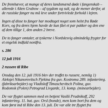
De fremhæver, at mange af deres landsmænd døde i fangenskab –
allerede i Alten Grabow – af sygdom og sult, og de mener derfor, at
de russiske fanger nu må leve under fortvivlede forhold i lejren.
Ingen af disse to fanger har modtaget noget som helst fra Røde
Kors, og fra deres hjem havde de kun fået et par pakker og den ene
af dem tillige 1, den anden 2 breve.
De to fanger omtaler, at tyskerne i Nordslesvig almindelig frygter for
et engelsk indfald nordfra.
s. 286
12 juli 1916
2 russere til Ribe
Onsdag den 12. juli 1916 blev der truffet to russere, nemlig 1)
Aleksjei Nikanorovitsch Pjekina fra guv. Kostroma 289. infanterireg.
(fabriksarbejder) og Vladisloff Timaschevitsch Polina, guv.
Rodomsk (Polen) Petrograd Livgarde, 13. komp. (minearbejder).
De var flygtet sammen med en betjent Vasilii Prudnikoff, 292
infanterireg. 11. bat. guv. Orsl (bonde), men kom bort fra dem og
kom først ind til Ribe den 13. juli. De var alle tre flygtet fra