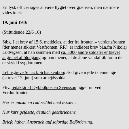
En tysk officer siges at være flygtet over grænsen, men nærmere
vides intet.
19. juni 1916
(Stifttidende 22/6 16)
Stbg. I et brev af 15.6. meddeles, at der fra fronten – verdensfronten
[der menes sikkert Vestfronten, RR], er indløbet brev bl.a.fra Nikolaj
Ludvigsen, at han sammen med
ca. 3000 andre soldater er blevet
angrebet af blodgang
og han mener, at de åbne vandafløb foran det
er skyld i sygdommen.
Lehnsgreve Schack-Schackenborg
skal give møde i denne uge
(skrevet 15. juni) som arbejdssoldat.
Fhv.
redaktør af Dybbølposten Svensson
ligger nu ved
Verdunfronten.
Her er indsat en rød seddel med teksten:
Nur kurz gefasste, deutlich geschriebene
Briefe haben Anspruch auf sofortige Beförderung.