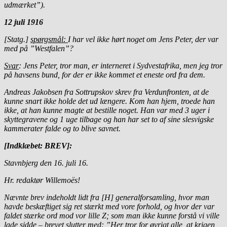
udmærket”).
12 juli 1916
[Statg.]
spørgsmål:
I har vel ikke hørt noget om Jens Peter, der var
med på ”Westfalen”?
Svar
: Jens Peter, tror man, er interneret i Sydvestafrika, men jeg tror
på havsens bund, for der er ikke kommet et eneste ord fra dem.
Andreas Jakobsen fra Sottrupskov skrev fra Verdunfronten, at de
kunne snart ikke holde det ud længere. Kom han hjem, troede han
ikke, at han kunne magte at bestille noget. Han var med 3 uger i
skyttegravene og 1 uge tilbage og han har set to af sine slesvigske
kammerater falde og to blive savnet.
[Indklæbet: BREV]:
Stavnbjerg den 16. juli 16.
Hr. redaktør Willemoës!
Nævnte brev indeholdt lidt fra [H] generalforsamling, hvor man
havde beskæftiget sig ret stærkt med vore forhold, og hvor der var
faldet stærke ord mod vor lille Z; som man ikke kunne forstå vi ville
lade sidde – brevet slutter med: ”Her tror for øvrigt alle, at krigen