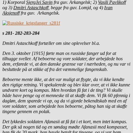
1) Korporal
SjergJei Savin
fra guv. Arkangelsk; 2)
Vasili Pavlikoff
og 3)
Dmitri Astaschkoff
, begge fra guv. Lomjd, og 4)
Ivan
Aksjenoff
fra guv. Arkangelsk.
s 281- 282-283-284
Dmitri Astaschkoff fortæller om sine oplevelser bl.a.
Den 3. oktober [1915] førte man os russiske fanger ud for at
tilhugge sveller. Af beboerne og vore soldater, der arbejdede hos
dem, erfarede vi, at den danske grænse var i nærheden, og nu var vi
besluttede på at stikke af fra det væmmelige fangenskab.
Beboerne mente ikke, at det var muligt at flygte, da vi ikke kendte
den rigtige retning. Vi spekulerede og blev klar over, at vi ikke kunne
undvære kort og kompas. Men hvordan få fat i de ting? Vi skulle
både have penge og et menneske til at skaffe dem. Vi fik 60 pfennig i
dagløn, dem sparede vi op, og da vi gjorde bekendtskab med en af
vore soldater, som arbejdede hos beboerne, påtog han sig at skaffe
tingene gennem en polak.
Det lykkedes soldaten Afanasii at få fat i et kort, men intet kompas.
Der gik så nogen tid og en søndag mødte Afanasii med kompasset,
han fik de 20 mark, han havde betalt for tingene, og vi var ham