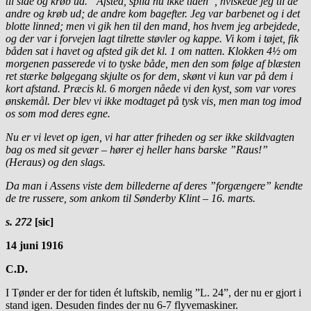
til side og krøb ud. ”Afsted, spild nu ikke tiden”, hviskede jeg til de
andre og krøb ud; de andre kom bagefter. Jeg var barbenet og i det
blotte linned; men vi gik hen til den mand, hos hvem jeg arbejdede,
og der var i forvejen lagt tilrette støvler og kappe. Vi kom i tøjet, fik
båden sat i havet og afsted gik det kl. 1 om natten. Klokken 4½ om
morgenen passerede vi to tyske både, men den som følge af blæsten
ret stærke bølgegang skjulte os for dem, skønt vi kun var på dem i
kort afstand. Præcis kl. 6 morgen nåede vi den kyst, som var vores
ønskemål. Der blev vi ikke modtaget på tysk vis, men man tog imod
os som mod deres egne.
Nu er vi levet op igen, vi har atter friheden og ser ikke skildvagten
bag os med sit gevær – hører ej heller hans barske ”Raus!”
(Heraus) og den slags.
Da man i Assens viste dem billederne af deres ”forgængere” kendte
de tre russere, som ankom til Sønderby Klint – 16. marts.
s. 272
[si
c]
14
juni 1916
C.D.
I Tønder er der for tiden ét luftskib, nemlig ”L. 24”, der nu er gjort i
stand igen. Desuden findes der nu 6-7 flyvemaskiner.