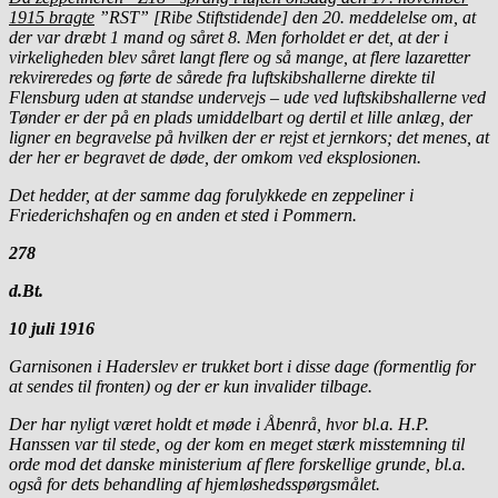
1915 bragte
”RST” [Ribe Stiftstidende] den 20. meddelelse om, at
der var dræbt 1 mand og såret 8. Men forholdet er det, at der i
virkeligheden blev såret langt flere og så mange, at flere lazaretter
rekvireredes og førte de sårede fra luftskibshallerne direkte til
Flensburg uden at standse undervejs – ude ved luftskibshallerne ved
Tønder er der på en plads umiddelbart og dertil et lille anlæg, der
ligner en begravelse på hvilken der er rejst et jernkors; det menes, at
der her er begravet de døde, der omkom ved eksplosionen.
Det hedder, at der samme dag forulykkede en zeppeliner i
Friederichshafen og en anden et sted i Pommern.
278
d.Bt.
10 juli 1916
Garnisonen i Haderslev er trukket bort i disse dage (formentlig for
at sendes til fronten) og der er kun invalider tilbage.
Der har nyligt været holdt et møde i Åbenrå, hvor bl.a. H.P.
Hanssen var til stede, og der kom en meget stærk misstemning til
orde mod det danske ministerium af flere forskellige grunde, bl.a.
også for dets behandling af hjemløshedsspørgsmålet.