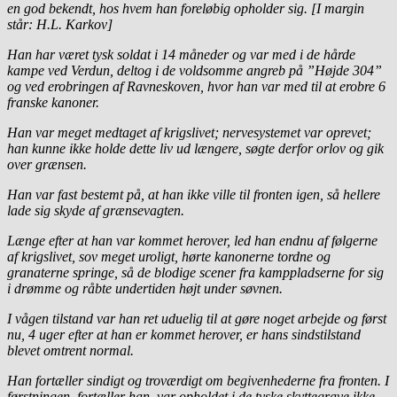
en god bekendt, hos hvem han foreløbig opholder sig. [I margin
står: H.L. Karkov]
Han har været tysk soldat i 14 måneder og var med i de hårde
kampe ved Verdun, deltog i de voldsomme angreb på ”Højde 304”
og ved erobringen af Ravneskoven, hvor han var med til at erobre 6
franske kanoner.
Han var meget medtaget af krigslivet; nervesystemet var oprevet;
han kunne ikke holde dette liv ud længere, søgte derfor orlov og gik
over grænsen.
Han var fast bestemt på, at han ikke ville til fronten igen, så hellere
lade sig skyde af grænsevagten.
Længe efter at han var kommet herover, led han endnu af følgerne
af krigslivet, sov meget uroligt, hørte kanonerne tordne og
granaterne springe, så de blodige scener fra kamppladserne for sig
i drømme og råbte undertiden højt under søvnen.
I vågen tilstand var han ret uduelig til at gøre noget arbejde og først
nu, 4 uger efter at han er kommet herover, er hans sindstilstand
blevet omtrent normal.
Han fortæller sindigt og troværdigt om begivenhederne fra fronten. I
førstningen, fortæller han, var opholdet i de tyske skyttegrave ikke