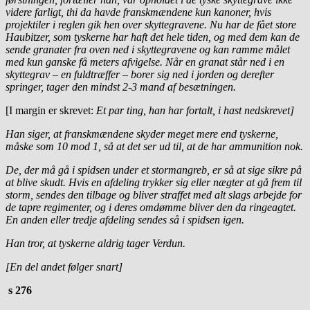
videre farligt, thi da havde franskmændene kun kanoner, hvis
projektiler i reglen gik hen over skyttegravene. Nu har de fået store
Haubitzer, som tyskerne har haft det hele tiden, og med dem kan de
sende granater fra oven ned i skyttegravene og kan ramme målet
med kun ganske få meters afvigelse. Når en granat står ned i en
skyttegrav – en fuldtræffer – borer sig ned i jorden og derefter
springer, tager den mindst 2-3 mand af besætningen.
[I margin er skrevet:
Et par ting, han har fortalt, i hast nedskrevet]
Han siger, at franskmændene skyder meget mere end tyskerne,
måske som 10 mod 1, så at det ser ud til, at de har ammunition nok.
De, der må gå i spidsen under et stormangreb, er så at sige sikre på
at blive skudt. Hvis en afdeling trykker sig eller nægter at gå frem til
storm, sendes den tilbage og bliver straffet med alt slags arbejde for
de tapre regimenter, og i deres omdømme bliver den da ringeagtet.
En anden eller tredje afdeling sendes så i spidsen igen.
Han tror, at tyskerne aldrig tager Verdun.
[En del andet følger snart]
s 276