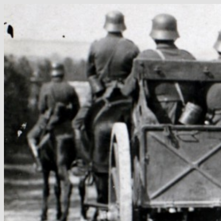
Hop
til
indhold