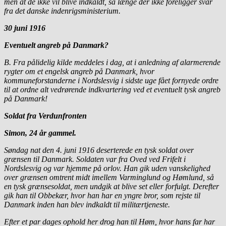
men at de ikke vil blive indkaldt, så længe der ikke foreligger svar
fra det danske indenrigsministerium.
30 juni 1916
Eventuelt angreb på Danmark?
B. Fra pålidelig kilde meddeles i dag, at i anledning af alarmerende
rygter om et engelsk angreb på Danmark, hvor
kommuneforstanderne i Nordslesvig i sidste uge fået fornyede ordre
til at ordne alt vedrørende indkvartering ved et eventuelt tysk angreb
på Danmark!
Soldat fra Verdunfronten
Simon, 24 år gammel.
Søndag nat den 4. juni 1916 deserterede en tysk soldat over
grænsen til Danmark. Soldaten var fra Oved ved Frifelt i
Nordslesvig og var hjemme på orlov. Han gik uden vanskelighed
over grænsen omtrent midt imellem Varminglund og Hømlund, så
en tysk grænsesoldat, men undgik at blive set eller forfulgt. Derefter
gik han til Obbekær, hvor han har en yngre bror, som rejste til
Danmark inden han blev indkaldt til militærtjeneste.
Efter et par dages ophold her drog han til Høm, hvor hans far har