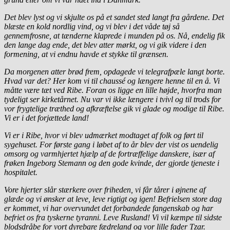
Det blev lyst og vi skjulte os på et sandet sted langt fra gårdene. Det
blæste en kold nordlig vind, og vi blev i det våde tøj så
gennemfrosne, at tænderne klaprede i munden på os. Nå, endelig fik
den lange dag ende, det blev atter mørkt, og vi gik videre i den
formening, at vi endnu havde et stykke til grænsen.
Da morgenen atter brød frem, opdagede vi telegrafpæle langt borte.
Hvad var det? Her kom vi til chaussé og længere henne til en å. Vi
måtte være tæt ved Ribe. Foran os ligge en lille højde, hvorfra man
tydeligt ser kirketårnet. Nu var vi ikke længere i tvivl og til trods for
vor frygtelige træthed og afkræftelse gik vi glade og modige til Ribe.
Vi er i det forjættede land!
Vi er i Ribe, hvor vi blev udmærket modtaget af folk og ført til
sygehuset. For første gang i løbet af to år blev der vist os uendelig
omsorg og varmhjertet hjælp af de fortræffelige danskere, især af
frøken Ingeborg Stemann og den gode kvinde, der gjorde tjeneste i
hospitalet.
Vore hjerter slår stærkere over friheden, vi får tårer i øjnene af
glæde og vi ønsker at leve, leve rigtigt og igen! Befrielsen store dag
er kommet, vi har overvundet det forbandede fangenskab og har
befriet os fra tyskerne tyranni. Leve Rusland! Vi vil kæmpe til sidste
blodsdråbe for vort dyrebare fædreland og vor lille fader Tzar.