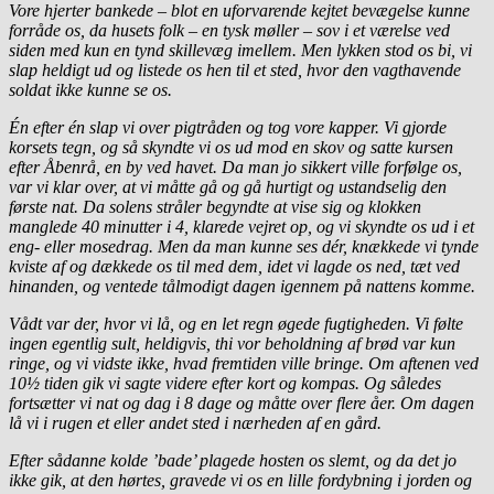
Vore hjerter bankede – blot en uforvarende kejtet bevægelse kunne
forråde os, da husets folk – en tysk møller – sov i et værelse ved
siden med kun en tynd skillevæg imellem. Men lykken stod os bi, vi
slap heldigt ud og listede os hen til et sted, hvor den vagthavende
soldat ikke kunne se os.
Én efter én slap vi over pigtråden og tog vore kapper. Vi gjorde
korsets tegn, og så skyndte vi os ud mod en skov og satte kursen
efter Åbenrå, en by ved havet. Da man jo sikkert ville forfølge os,
var vi klar over, at vi måtte gå og gå hurtigt og ustandselig den
første nat. Da solens stråler begyndte at vise sig og klokken
manglede 40 minutter i 4, klarede vejret op, og vi skyndte os ud i et
eng- eller mosedrag. Men da man kunne ses dér, knækkede vi tynde
kviste af og dækkede os til med dem, idet vi lagde os ned, tæt ved
hinanden, og ventede tålmodigt dagen igennem på nattens komme.
Vådt var der, hvor vi lå, og en let regn øgede fugtigheden. Vi følte
ingen egentlig sult, heldigvis, thi vor beholdning af brød var kun
ringe, og vi vidste ikke, hvad fremtiden ville bringe. Om aftenen ved
10½ tiden gik vi sagte videre efter kort og kompas. Og således
fortsætter vi nat og dag i 8 dage og måtte over flere åer. Om dagen
lå vi i rugen et eller andet sted i nærheden af en gård.
Efter sådanne kolde ’bade’ plagede hosten os slemt, og da det jo
ikke gik, at den hørtes, gravede vi os en lille fordybning i jorden og