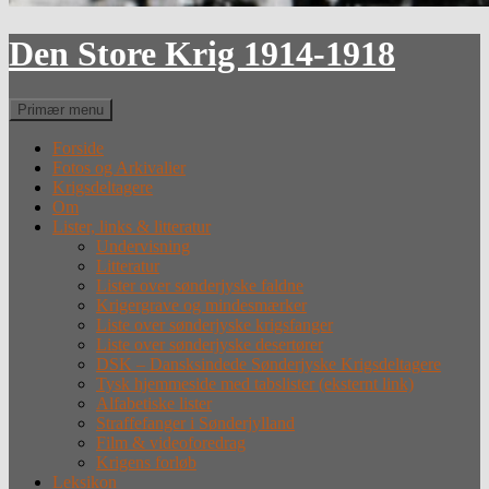
Den Store Krig 1914-1918
Søg
Primær menu
Forside
Fotos og Arkivalier
Krigsdeltagere
Om
Lister, links & litteratur
Undervisning
Litteratur
Lister over sønderjyske faldne
Krigergrave og mindesmærker
Liste over sønderjyske krigsfanger
Liste over sønderjyske desertører
DSK – Dansksindede Sønderjyske Krigsdeltagere
Tysk hjemmeside med tabslister (eksternt link)
Alfabetiske lister
Straffefanger i Sønderjylland
Film & videoforedrag
Krigens forløb
Leksikon