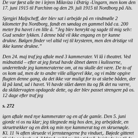
De var først alle tre i lejren Milaviza i Østrig -Ungarn, men kom den
17. juni 1915 til Parchinn og den 29. juli 1915 til Nordborg på Als.
Sjergjei Maljscheff, der blev sat i arbejde på en vindmølle 2
kilometer fra Nordborg, fandt en søndag en gammel båd ca. 200
meter fra havet i en lille å. ”Jeg blev henrykt og sagde til mig selv:
Gud sender lykken. I denne båd vil ikke engang en tyr kunne
drukne. Bølgen finder vel altid vej til krysteren, men den dristige vil
ikke kunne drukne.”
Den 24. maj traf jeg aftale med 3 kammerater. Vi lå i theatret. Ved
midnatstid – efter at jeg forud havde åbnet døren i kulisserne,
underrettede jeg kammeraterne om, at nu skulle det være. De to af
os kom ud, men de to andre ville alligevel ikke, og vi måtte opgive
flugten denne gang, da det ikke var muligt for to at slæbe båden, der
lå på land, ud i havet. Vi havde slået døren itu og fik det nu værre,
da skildervagten opdagede dette, og der blev passet strengere på os.
12 dage efter traf jeg
s. 272
igen aftale med nye kammerater og en af de gamle. Den 5. juni
gjorde vi os nu klar; jeg tilegnede mig hos den, jeg arbejdede, en
skruetrækker og en dirk og min nye kammerat tog en skruenøgle.
Kl. 11 ¾ aften skruede vi jernstængerne fra vinduet,. Bøjede gitteret