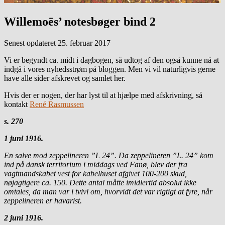
Willemoës’ notesbøger bind 2
Senest opdateret 25. februar 2017
Vi er begyndt ca. midt i dagbogen, så udtog af den også kunne nå at
indgå i vores nyhedsstrøm på bloggen. Men vi vil naturligvis gerne
have alle sider afskrevet og samlet her.
Hvis der er nogen, der har lyst til at hjælpe med afskrivning, så
kontakt
René Rasmussen
s. 270
1 juni 1916.
En salve mod zeppelineren ”L 24”. Da zeppelineren ”L. 24” kom
ind på dansk territorium i middags ved Fanø, blev der fra
vagtmandskabet vest for kabelhuset afgivet 100-200 skud,
nøjagtigere ca. 150. Dette antal måtte imidlertid absolut ikke
omtales, da man var i tvivl om, hvorvidt det var rigtigt at fyre, når
zeppelineren er havarist.
2 juni 1916.