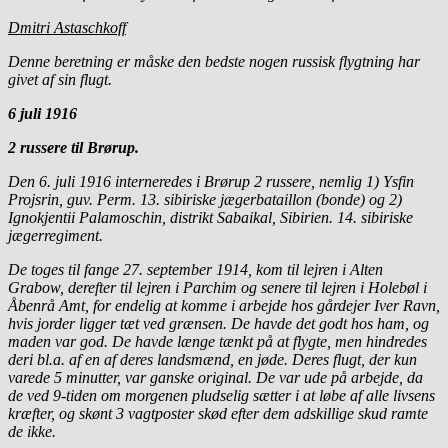
Dmitri Astaschkoff
Denne beretning er måske den bedste nogen russisk flygtning har
givet af sin flugt.
6 juli 1916
2 russere til Brørup.
Den 6. juli 1916 interneredes i Brørup 2 russere, nemlig 1) Ysfin
Projsrin, guv. Perm. 13. sibiriske jægerbataillon (bonde) og 2)
Ignokjentii Palamoschin, distrikt Sabaikal, Sibirien. 14. sibiriske
jægerregiment.
De toges til fange 27. september 1914, kom til lejren i Alten
Grabow, derefter til lejren i Parchim og senere til lejren i Holebøl i
Åbenrå Amt, for endelig at komme i arbejde hos gårdejer Iver Ravn,
hvis jorder ligger tæt ved grænsen. De havde det godt hos ham, og
maden var god. De havde længe tænkt på at flygte, men hindredes
deri bl.a. af en af deres landsmænd, en jøde. Deres flugt, der kun
varede 5 minutter, var ganske original. De var ude på arbejde, da
de ved 9-tiden om morgenen pludselig sætter i at løbe af alle livsens
kræfter, og skønt 3 vagtposter skød efter dem adskillige skud ramte
de ikke.