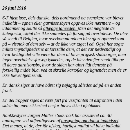
26
j
uni 1916
6-7 hjemløse, dels danske, dels nordmænd og svenskere var blevet
indkaldt – egnen eller garnisonsbyen opgives ikke nærmere – og
uddannet og skulle så
aflægge faneeden.
Men det nægtede de
kategorisk, skønt der ikke sparedes på forsøg på overtalelse. De blev
så sendt til Belgien, hvor overkommandoen blev gjort opmærksom
på – vistnok af dem selv – at de ikke var taget i ed. Også her søgte
militærmyndighederne at forestille dem, at det var nødvendigt og
hvor heldigt det ville være for dem at blive prøjsisk statsborger, men
ingen overtalelsesforsøg lykkedes, og de blev derefter sendt tilbage
til deres garnisonsby, hvor de siden har gjort lidt tjeneste på
forskellig måde bl.a. ved at skrælle kartofler og lignende; men de er
ikke blevet hjemsendt.
En dansk siges at have båret sig nøjagtig således ad på en anden
front.
En del tropper siges at være ført fra vestfronten til østfronten i den
sidste tid, men sikkerhed herfor haves ikke i øjeblikket.
Bankbestyrer Jørgen Møller i Skærbæk har assisteret ca. 30
andragere ved udfærdigelsen af
ansøgning om dansk indfødsret
. –
Det menes, at de, der får afslag, hurtigst muligt vil blive indkaldt,