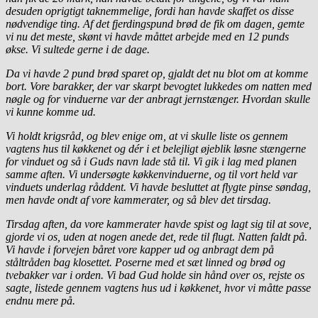
desuden oprigtigt taknemmelige, fordi han havde skaffet os disse
nødvendige ting. Af det fjerdingspund brød de fik om dagen, gemte
vi nu det meste, skønt vi havde måttet arbejde med en 12 punds
økse. Vi sultede gerne i de dage.
Da vi havde 2 pund brød sparet op, gjaldt det nu blot om at komme
bort. Vore barakker, der var skarpt bevogtet lukkedes om natten med
nøgle og for vinduerne var der anbragt jernstænger. Hvordan skulle
vi kunne komme ud.
Vi holdt krigsråd, og blev enige om, at vi skulle liste os gennem
vagtens hus til køkkenet og dér i et belejligt øjeblik løsne stængerne
for vinduet og så i Guds navn lade stå til. Vi gik i lag med planen
samme aften. Vi undersøgte køkkenvinduerne, og til vort held var
vinduets underlag råddent. Vi havde besluttet at flygte pinse søndag,
men havde ondt af vore kammerater, og så blev det tirsdag.
Tirsdag aften, da vore kammerater havde spist og lagt sig til at sove,
gjorde vi os, uden at nogen anede det, rede til flugt. Natten faldt på.
Vi havde i forvejen båret vore kapper ud og anbragt dem på
ståltråden bag klosettet. Poserne med et sæt linned og brød og
tvebakker var i orden. Vi bad Gud holde sin hånd over os, rejste os
sagte, listede gennem vagtens hus ud i køkkenet, hvor vi måtte passe
endnu mere på.