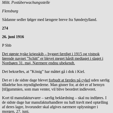
Milit. Postüberwachungsstelle
Flensburg
Sådanne sedler følger med længere breve fra Sønderjylland.
274
26. juni 1916
P Shb
Det største tyske krigsskib – bygget færdigt i 1915 og vistnok
førende navnet ”Schitt” er blevet meget hårdt medtaget i slaget i
Nordsøen 31. maj. Nærmere endnu ubekendt.
Det bekræftes, at ”König” har måttet gå i dok i Kiel.
Det er i de sidste dage blevet
forbudt at færdes på cykel
uden særlig
tilladelse hos myndighederne. Man gisner for, at det er af hensyn
[til]gummien, som man venter, vil blive beordret indleveret.
Kort til manufakturvarer – særlig beklædning – skal nu indføres. I
de sidste dage har manufakturhandlere nu haft travlt med optælling
af deres lagre, hvorunder skal afgives nærmere oplysninger i
morgen, 27. juni.