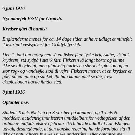
6 juni 1916
Nyt minefelt V/SV for Grådyb.
Krydser gået til bunds?
Englænderne menes for ca. 14 dage siden at have udlagt et minefelt
4 kvartmil vestsydvest for Grådyb fyrskib.
Den 1. juni om morgenen så en fisker flere tyske krigsskibe, vistnok
krydsere, stå sydpå i stærk fart. Fiskeren lå langt borte og kunne
ikke se alt tydeligt, men pludselig hørtes en stærk eksplosion og en
stor røg- og vandsøjle stod til vejrs. Fiskeren mener, at en krydser er
gået på en mine og sunket, thi han kunne intet se der, hvor
eksplosionen havde fundet sted.
8 juni 1916
Optanter m.v.
Student Truels Nielsen og Z var her på kontoret, og Truels N.
meddelte, at udenrigsministeren umiddelbart før vedtagelsen af den
ordinære indfødsretslov i februar 1916 havde udtalt til Landstingets
udvalg desangående, at den danske regering havde forpligtet sig til
ikke at naturalisere hverken tyske undersåtter eller optantsønner