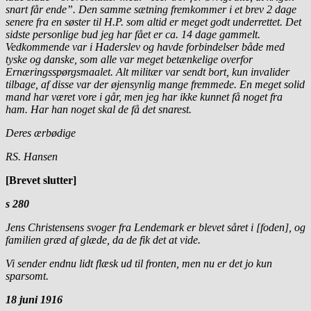
snart får ende”. Den samme sætning fremkommer i et brev 2 dage
senere fra en søster til H.P. som altid er meget godt underrettet. Det
sidste personlige bud jeg har fået er ca. 14 dage gammelt.
Vedkommende var i Haderslev og havde forbindelser både med
tyske og danske, som alle var meget betænkelige overfor
Ernæringsspørgsmaalet. Alt militær var sendt bort, kun invalider
tilbage, af disse var der øjensynlig mange fremmede. En meget solid
mand har været vore i går, men jeg har ikke kunnet få noget fra
ham. Har han noget skal de få det snarest.
Deres ærbødige
RS. Hansen
[Brevet slutter]
s 280
Jens Christensens svoger fra Lendemark er blevet såret i [foden], og
familien græd af glæde, da de fik det at vide.
Vi sender endnu lidt flæsk ud til fronten, men nu er det jo kun
sparsomt.
18 juni 1916