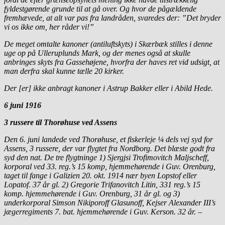
fyldestgørende grunde til at gå over. Og hvor de pågældende
fremhævede, at alt var pas fra landråden, svaredes der: ”Det bryder
vi os ikke om, her råder vi!”
De meget omtalte kanoner (antiluftskyts) i Skærbæk stilles i denne
uge op på Ulleruplunds Mark, og der menes også at skulle
anbringes skyts fra Gassehøjene, hvorfra der haves ret vid udsigt, at
man derfra skal kunne tælle 20 kirker.
Der [er] ikke anbragt kanoner i Astrup Bakker eller i Abild Hede.
6 juni 1916
3 russere til Thorøhuse ved Assens
Den 6. juni landede ved Thorøhuse, et fiskerleje ¼ dels vej syd for
Assens, 3 russere, der var flygtet fra Nordborg. Det blæste godt fra
syd den nat. De tre flygtninge 1) Sjergjsi Trofimovitch Maljscheff,
korporal ved 33. reg.’s 15 komp, hjemmehørende i Guv. Orenburg,
taget til fange i Galizien 20. okt. 1914 nær byen Lopstof eller
Lopatof. 37 år gl. 2) Gregorie Trifanovitch Litin, 331 reg.’s 15
komp. hjemmehørende i Guv. Orenburg, 31 år gl. og 3)
underkorporal Simson Nikiporoff Glasunoff, Kejser Alexander III’s
jægerregiments 7. bat. hjemmehørende i Guv. Kerson. 32 år. –