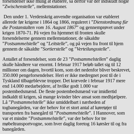
forsendelser ikke mulig at etablere, så derfor var der indskudt nogle
”
Zwischenstelle
”, mellemstationer.
Den under 1. Verdenskrig anvendte organisation var etableret
allerede før krigene i 1864 og 1866, reguleret i ”
Dienstordnung für
die Postanstalten vom 16. August 1867
” og gennemprøvet under
krigen 1870-71. På vejen fra hjemmet til fronten skulle
forsendelserne gennem mellemstationer, de såkaldte
”
Postsammelstelle
” og ”
Leitstelle
”, og på vejen fra front til hjem
gennem de såkaldte ”
Sortierstelle
” og ”
Verteilungsstelle
”.
Antallet af forsendelser, som de 23 ”
Postsammelstellen
” daglig
skulle håndtere var enormt. I februar 1917 beløb tallet sig til 12
millioner om dagen, hvortil kom, som det nedenfor bliver beskrevet,
350.000 pengeforsendelser. Heri er ikke medregnet post til de i
Tyskland tilbageblevne tropper. Det krævede i februar 1917 mere
end 14.000 medarbejdere, af hvilke godt 1.000 var
postembedsmænd. De fleste postembedsmænd var imidlertid
indkaldt til krigen, så mange kvinder blev ansat som medhjælpere.
Lå ”
Postsammelstelle
” ikke umiddelbart i nærheden af
togbanegården, var der behov for et stort antal af køretøjer til
transporten fra banegård til ”
Postsammelstelle
”. I Hannover, som
var et mindre ”
Postsammelstelle
”, var der behov for tre
møbeltransportvogne, som hver daglig foretog 16 kørsler til og fra
banegården.