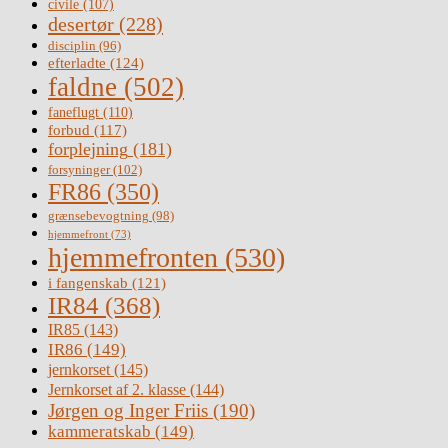
civile
(107)
desertør
(228)
disciplin
(96)
efterladte
(124)
faldne
(502)
faneflugt
(110)
forbud
(117)
forplejning
(181)
forsyninger
(102)
FR86
(350)
grænsebevogtning
(98)
hjemmefront
(73)
hjemmefronten
(530)
i fangenskab
(121)
IR84
(368)
IR85
(143)
IR86
(149)
jernkorset
(145)
Jernkorset af 2. klasse
(144)
Jørgen og Inger Friis
(190)
kammeratskab
(149)