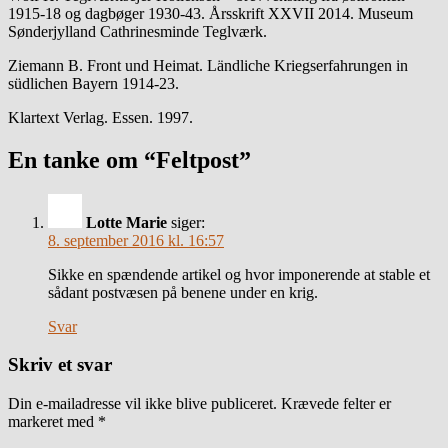
1915-18 og dagbøger 1930-43. Årsskrift XXVII 2014. Museum
Sønderjylland Cathrinesminde Teglværk.
Ziemann B. Front und Heimat. Ländliche Kriegserfahrungen in
südlichen Bayern 1914-23.
Klartext Verlag. Essen. 1997.
En tanke om “Feltpost”
Lotte Marie
siger:
8. september 2016 kl. 16:57
Sikke en spændende artikel og hvor imponerende at stable et
sådant postvæsen på benene under en krig.
Svar
Skriv et svar
Din e-mailadresse vil ikke blive publiceret.
Krævede felter er
markeret med
*