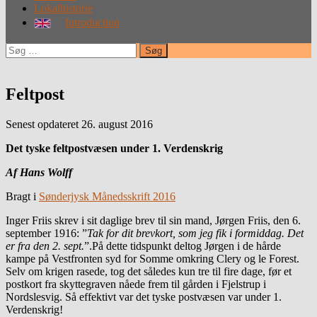
Lokalhistorie
Introduction
Søg
efter:
Feltpost
Senest opdateret 26. august 2016
Det tyske feltpostvæsen under 1. Verdenskrig
Af Hans Wolff
Bragt i
Sønderjysk Månedsskrift 2016
Inger Friis skrev i sit daglige brev til sin mand, Jørgen Friis, den 6.
september 1916: ”
Tak for dit brevkort, som jeg fik i formiddag. Det
er fra den 2. sept.
”.På dette tidspunkt deltog Jørgen i de hårde
kampe på Vestfronten syd for Somme omkring Clery og le Forest.
Selv om krigen rasede, tog det således kun tre til fire dage, før et
postkort fra skyttegraven nåede frem til gården i Fjelstrup i
Nordslesvig. Så effektivt var det tyske postvæsen var under 1.
Verdenskrig!