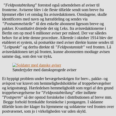
”Feldpostabteilung
” forestod også udsendelsen af aviser til
fronterne. Aviserne blev i de fleste tilfælde sendt som breve fra
hjemmet eller i et omslag fra avisredaktionen. Omslagene, skulle
identificeres med navn og hærafdeling og sendes via
”Postsammelstelle”
til den enkelte abonnent ligesom breve og
pakker. Kvantitativt drejede det sig f.eks. fra avisredaktionerne i
Berlin om op mod 6 millioner aviser per måned. Der var således
behov for at lette denne procedure. Allerede i oktober 1914 blev der
etableret et system, så postsække med aviser direkte kunne sendes til
”Leitpunkt”
og derfra direkte til
”Feldpostanstalt”
ved fronten. Lå
avisredaktionen tæt på fronten, kunne abonnenten modtage avisen
samme dag, som den var trykt
.
Sønderjyder med dansksprogede aviser
Et hyppigt problem under bevægelseskrigen for brev-, pakke- og
avispost var kravet om hemmelighedsholdelse af troppebevægelser
og krigsstrategi. Hærledelsen hemmeligholdt som regel af den grund
troppebevægelserne for ”
Feldpostabteilung
” eller indførte
”
Postsperre
” så der opstod forsinkelse i distributionen af breve mm.
Begge forhold fremkaldte forsinkelse i postgangen. I sådanne
tilfælde kom der klager fra hjemmene og soldaterne ved fronten over
postvæsenet, som jo i virkeligheden var uden skyld.