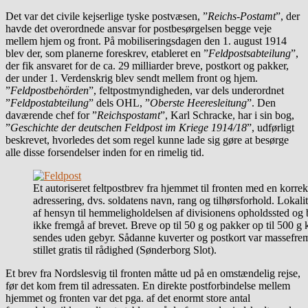
Det var det civile kejserlige tyske postvæsen, ”
Reichs-Postamt
”, der
havde det overordnede ansvar for postbesørgelsen begge veje
mellem hjem og front. På mobiliseringsdagen den 1. august 1914
blev der, som planerne foreskrev, etableret en ”
Feldpostsabteilung
”,
der fik ansvaret for de ca. 29 milliarder breve, postkort og pakker,
der under 1. Verdenskrig blev sendt mellem front og hjem.
”
Feldpostbehörden
”, feltpostmyndigheden, var dels underordnet
”
Feldpostabteilung
” dels OHL, ”
Oberste Heeresleitung
”. Den
daværende chef for ”
Reichspostamt
”, Karl Schracke, har i sin bog,
”
Geschichte der deutschen Feldpost im Kriege 1914/18
”, udførligt
beskrevet, hvorledes det som regel kunne lade sig gøre at besørge
alle disse forsendelser inden for en rimelig tid.
Et autoriseret feltpostbrev fra hjemmet til fronten med en korrek
adressering, dvs. soldatens navn, rang og tilhørsforhold. Lokali
af hensyn til hemmeligholdelsen af divisionens opholdssted og
ikke fremgå af brevet. Breve op til 50 g og pakker op til 500 g
sendes uden gebyr. Sådanne kuverter og postkort var massefrems
stillet gratis til rådighed (Sønderborg Slot).
Et brev fra Nordslesvig til fronten måtte ud på en omstændelig rejse,
før det kom frem til adressaten. En direkte postforbindelse mellem
hjemmet og fronten var det pga. af det enormt store antal