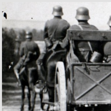
Hop
til
indhold