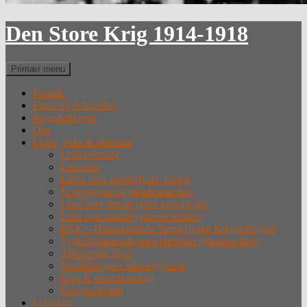
Den Store Krig 1914-1918
Søg
Primær menu
Forside
Fotos og Arkivalier
Krigsdeltagere
Om
Lister, links & litteratur
Undervisning
Litteratur
Lister over sønderjyske faldne
Krigergrave og mindesmærker
Liste over sønderjyske krigsfanger
Liste over sønderjyske desertører
DSK – Dansksindede Sønderjyske Krigsdeltagere
Tysk hjemmeside med tabslister (eksternt link)
Alfabetiske lister
Straffefanger i Sønderjylland
Film & videoforedrag
Krigens forløb
Leksikon