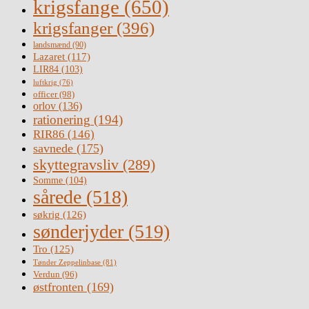
krigsfange
(650)
krigsfanger
(396)
landsmænd
(90)
Lazaret
(117)
LIR84
(103)
luftkrig
(76)
officer
(98)
orlov
(136)
rationering
(194)
RIR86
(146)
savnede
(175)
skyttegravsliv
(289)
Somme
(104)
sårede
(518)
søkrig
(126)
sønderjyder
(519)
Tro
(125)
Tønder Zeppelinbase
(81)
Verdun
(96)
østfronten
(169)