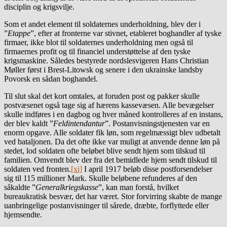
disciplin og krigsvilje.
Som et andet element til soldaternes underholdning, blev der i
”
Etappe
”, efter at fronterne var stivnet, etableret boghandler af tyske
firmaer, ikke blot til soldaternes underholdning men også til
firmaernes profit og til financiel understøttelse af den tyske
krigsmaskine. Således bestyrede nordslesvigeren Hans Christian
Møller først i Brest-Litowsk og senere i den ukrainske landsby
Povorsk en sådan boghandel.
Til slut skal det kort omtales, at foruden post og pakker skulle
postvæsenet også tage sig af hærens kassevæsen. Alle bevægelser
skulle indføres i en dagbog og hver måned kontrolleres af en instans,
der blev kaldt ”
Feldintendantur
”. Postanvisningstjenesten var en
enorm opgave. Alle soldater fik løn, som regelmæssigt blev udbetalt
ved bataljonen. Da det ofte ikke var muligt at anvende denne løn på
stedet, lod soldaten ofte beløbet blive sendt hjem som tilskud til
familien. Omvendt blev der fra det bemidlede hjem sendt tilskud til
soldaten ved fronten.
[xi]
I april 1917 beløb disse postforsendelser
sig til 115 millioner Mark. Skulle beløbene refunderes af den
såkaldte ”
Generalkriegskasse
”, kan man forstå, hvilket
bureaukratisk besvær, det har været. Stor forvirring skabte de mange
uanbringelige postanvisninger til sårede, dræbte, forflyttede eller
hjemsendte.