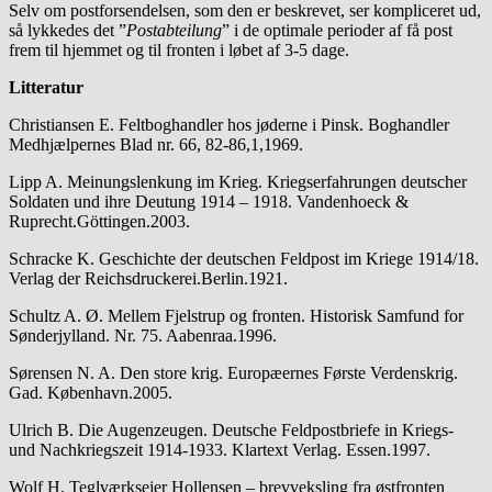
Selv om postforsendelsen, som den er beskrevet, ser kompliceret ud,
så lykkedes det ”
Postabteilung
” i de optimale perioder af få post
frem til hjemmet og til fronten i løbet af 3-5 dage.
Litteratur
Christiansen E. Feltboghandler hos jøderne i Pinsk. Boghandler
Medhjælpernes Blad nr. 66, 82-86,1,1969.
Lipp A. Meinungslenkung im Krieg. Kriegserfahrungen deutscher
Soldaten und ihre Deutung 1914 – 1918. Vandenhoeck &
Ruprecht.Göttingen.2003.
Schracke K. Geschichte der deutschen Feldpost im Kriege 1914/18.
Verlag der Reichsdruckerei.Berlin.1921.
Schultz A. Ø. Mellem Fjelstrup og fronten. Historisk Samfund for
Sønderjylland. Nr. 75. Aabenraa.1996.
Sørensen N. A. Den store krig. Europæernes Første Verdenskrig.
Gad. København.2005.
Ulrich B. Die Augenzeugen. Deutsche Feldpostbriefe in Kriegs-
und Nachkriegszeit 1914-1933. Klartext Verlag. Essen.1997.
Wolf H. Teglværksejer Hollensen – brevveksling fra østfronten