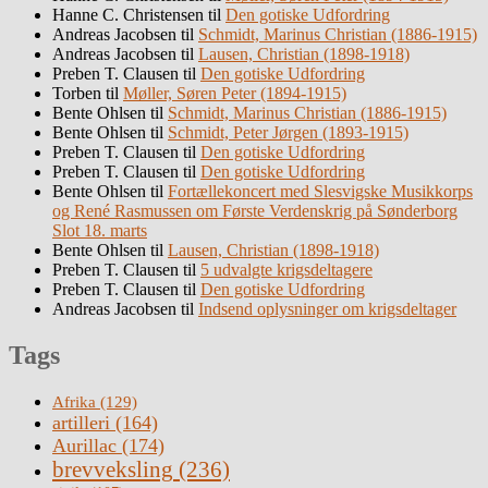
Hanne C. Christensen
til
Den gotiske Udfordring
Andreas Jacobsen
til
Schmidt, Marinus Christian (1886-1915)
Andreas Jacobsen
til
Lausen, Christian (1898-1918)
Preben T. Clausen
til
Den gotiske Udfordring
Torben
til
Møller, Søren Peter (1894-1915)
Bente Ohlsen
til
Schmidt, Marinus Christian (1886-1915)
Bente Ohlsen
til
Schmidt, Peter Jørgen (1893-1915)
Preben T. Clausen
til
Den gotiske Udfordring
Preben T. Clausen
til
Den gotiske Udfordring
Bente Ohlsen
til
Fortællekoncert med Slesvigske Musikkorps
og René Rasmussen om Første Verdenskrig på Sønderborg
Slot 18. marts
Bente Ohlsen
til
Lausen, Christian (1898-1918)
Preben T. Clausen
til
5 udvalgte krigsdeltagere
Preben T. Clausen
til
Den gotiske Udfordring
Andreas Jacobsen
til
Indsend oplysninger om krigsdeltager
Tags
Afrika
(129)
artilleri
(164)
Aurillac
(174)
brevveksling
(236)