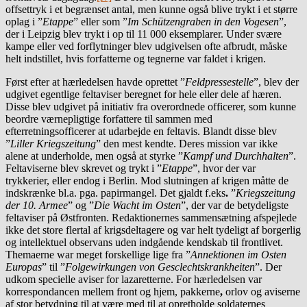
offsettryk i et begrænset antal, men kunne også blive trykt i et større
oplag i ”
Etappe
” eller som ”
Im Schützengraben in den Vogesen
”,
der i Leipzig blev trykt i op til 11 000 eksemplarer. Under svære
kampe eller ved forflytninger blev udgivelsen ofte afbrudt, måske
helt indstillet, hvis forfatterne og tegnerne var faldet i krigen.
Først efter at hærledelsen havde oprettet ”
Feldpressestelle
”, blev der
udgivet egentlige feltaviser beregnet for hele eller dele af hæren.
Disse blev udgivet på initiativ fra overordnede officerer, som kunne
beordre værnepligtige forfattere til sammen med
efterretningsofficerer at udarbejde en feltavis. Blandt disse blev
”
Liller Kriegszeitung
” den mest kendte. Deres mission var ikke
alene at underholde, men også at styrke ”
Kampf und Durchhalten
”.
Feltaviserne blev skrevet og trykt i ”
Etappe
”, hvor der var
trykkerier, eller endog i Berlin. Mod slutningen af krigen måtte de
indskrænke bl.a. pga. papirmangel. Det gjaldt f.eks
.
”
Kriegszeitung
der 10. Armee
” og ”
Die Wacht im Osten
”, der var de betydeligste
feltaviser på Østfronten. Redaktionernes sammensætning afspejlede
ikke det store flertal af krigsdeltagere og var helt tydeligt af borgerlig
og intellektuel observans uden indgående kendskab til frontlivet.
Themaerne war meget forskellige lige fra ”
Annektionen im Osten
Europas
” til ”
Folgewirkungen von Gesclechtskrankheiten
”. Der
udkom specielle aviser for lazaretterne. For hærledelsen var
korrespondancen mellem front og hjem, pakkerne
,
orlov og aviserne
af stor betydning til at være med til at opretholde soldaternes