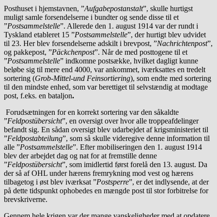
Posthuset i hjemstavnen, ”
Aufgabepostanstalt
”, skulle hurtigst
muligt samle forsendelserne i bundter og sende disse til et
”
Postsammelstelle
”. Allerede den 1. august 1914 var der rundt i
Tyskland etableret 15 ”
Postsammelstelle
”, der hurtigt blev udvidet
til 23. Her blev forsendelserne adskilt i brevpost, ”
Nachrichtenpost
”,
og pakkepost, ”
Päckchenpost
”. Når de med posttogene til et
”
Postsammelstelle
” indkomne postsække, hvilket dagligt kunne
beløbe sig til mere end 4000, var ankommet, iværksattes en tredelt
sortering (
Grob-Mittel-und Feinsortiering
), som endte med sortering
til den mindste enhed, som var berettiget til selvstændig at modtage
post, f.eks. en bataljon
.
Forudsætningen for en korrekt sortering var den såkaldte
”
Feldpostübersicht
”, en oversigt over hvor alle troppeafdelinger
befandt sig. En sådan oversigt blev udarbejdet af krigsministeriet til
”
Feldpostabteilung
”, som så skulle videregive denne information til
alle ”
Postsammelstelle
”. Efter mobiliseringen den 1. august 1914
blev der arbejdet dag og nat for at fremstille denne
”
Feldpostübersicht
”, som imidlertid først forelå den 13. august. Da
der så af OHL under hærens fremrykning mod vest og hærens
tilbagetog i øst blev iværksat ”
Postsperre
”, er det indlysende, at der
på dette tidspunkt ophobedes en mængde post til stor forbitrelse for
brevskriverne.
Gennem hele krigen var der mange vanskeligheder med at opdatere