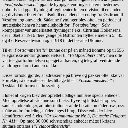
”
Feldpostübersicht
” pga. de hyppige ændringer i hærenhedernes
opholdssted pga. flytning af regimenter fra en division til en anden
og divisioner fra et frontafsnit til et andet eller endog fra Østfront til
Vestfront og omvendt. Sådanne flytninger blev ofte i en periode af
strategiske hensyn hemmeligholdt for ”
Postabteilung
”. Selv
kompagnier var underkastet flytninger f.eks. Christian Hollensens,
der i løbet af 1916 flere gange på Østfronten flyttede mellem 5., 35.
og 47. Reservedivision og i 1918 til det besatte Ukraine
.
Til et ”
Postsammelstelle
” kunne der på en måned komme op til 556
telegrafiske ændringsmeddelelser til ”
Feldpostübersicht
”, men ofte
var telegrafforbindelsen optaget af hæren, og telegrafi vedrørende
ændringen kom i anden række.
Disse forhold gjorde, at adresserne på breve og pakker ofte ikke var
korrekte, så de måtte sendes tilbage til et
”Postsammelstelle”
i
Tyskland til fornyet adressering.
I løbet af krigen blev der oprettet utallige militære specialenheder.
Med oprettelse af sådanne som f. eks. flyve-og luftskibstropper,
sanitetsindretninger, administrationer af de besatte områder osv., osv.
måtte andre fordelingsmåder tages i brug. Disse enheder blev
identificeret ved f. eks. ”
Ortskommandatur Nr. 3, Deutsche Feldpost
Nr. 411
”. Op mod 30 000 selvstændige enheder måtte i krigens
slutfase optages i ”
Feldpostübersicht
”.