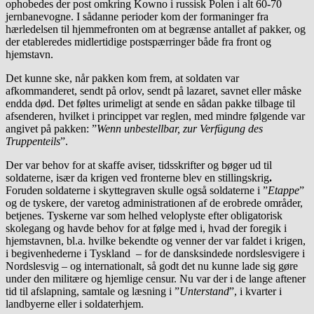
ophobedes der post omkring Kowno i russisk Polen i alt 60-70
jernbanevogne. I sådanne perioder kom der formaninger fra
hærledelsen til hjemmefronten om at begrænse antallet af pakker, og
der etableredes midlertidige postspærringer både fra front og
hjemstavn.
Det kunne ske, når pakken kom frem, at soldaten var
afkommanderet, sendt på orlov, sendt på lazaret, savnet eller måske
endda død. Det føltes urimeligt at sende en sådan pakke tilbage til
afsenderen, hvilket i princippet var reglen, med mindre følgende var
angivet på pakken: ”
Wenn unbestellbar, zur Verfügung des
Truppenteils
”.
Der var behov for at skaffe aviser, tidsskrifter og bøger ud til
soldaterne, især da krigen ved fronterne blev en stillingskrig
.
Foruden soldaterne i skyttegraven skulle også soldaterne i ”
Etappe
”
og de tyskere, der varetog administrationen af de erobrede områder,
betjenes. Tyskerne var som helhed veloplyste efter obligatorisk
skolegang og havde behov for at følge med i, hvad der foregik i
hjemstavnen, bl.a. hvilke bekendte og venner der var faldet i krigen,
i begivenhederne i Tyskland – for de dansksindede nordslesvigere i
Nordslesvig – og internationalt, så godt det nu kunne lade sig gøre
under den militære og hjemlige censur. Nu var der i de lange aftener
tid til afslapning, samtale og læsning i ”
Unterstand
”, i kvarter i
landbyerne eller i soldaterhjem.