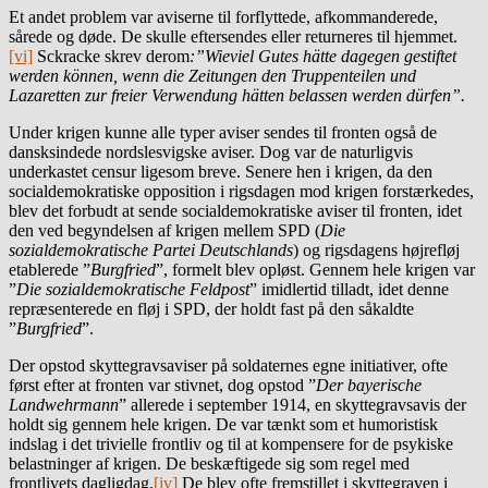
Et andet problem var aviserne til forflyttede, afkommanderede,
sårede og døde. De skulle eftersendes eller returneres til hjemmet.
[vi]
Sckracke skrev derom
:”Wieviel Gutes hätte dagegen gestiftet
werden können, wenn die Zeitungen den Truppenteilen und
Lazaretten zur freier Verwendung hätten belassen werden dürfen”.
Under krigen kunne alle typer aviser sendes til fronten også de
dansksindede nordslesvigske aviser. Dog var de naturligvis
underkastet censur ligesom breve. Senere hen i krigen, da den
socialdemokratiske opposition i rigsdagen mod krigen forstærkedes,
blev det forbudt at sende socialdemokratiske aviser til fronten, idet
den ved begyndelsen af krigen mellem SPD (
Die
sozialdemokratische Partei Deutschlands
) og rigsdagens højrefløj
etablerede ”
Burgfried
”, formelt blev opløst. Gennem hele krigen var
”
Die sozialdemokratische Feldpost
” imidlertid tilladt, idet denne
repræsenterede en fløj i SPD, der holdt fast på den såkaldte
”
Burgfried
”.
Der opstod skyttegravsaviser på soldaternes egne initiativer, ofte
først efter at fronten var stivnet, dog opstod ”
Der bayerische
Landwehrmann
” allerede i september 1914, en skyttegravsavis der
holdt sig gennem hele krigen. De var tænkt som et humoristisk
indslag i det trivielle frontliv og til at kompensere for de psykiske
belastninger af krigen. De beskæftigede sig som regel med
frontlivets dagligdag.
[iv]
De blev ofte fremstillet i skyttegraven i