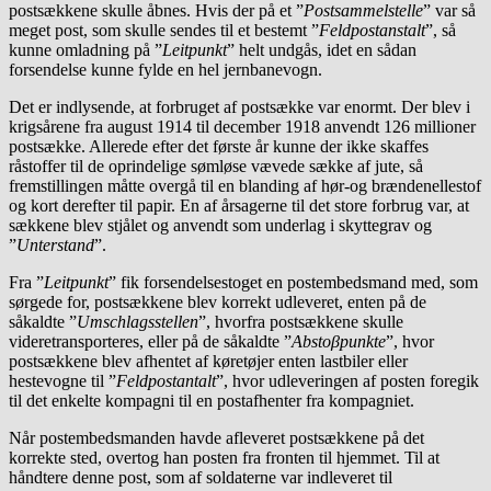
postsækkene skulle åbnes. Hvis der på et ”
Postsammelstelle
” var så
meget post, som skulle sendes til et bestemt ”
Feldpostanstalt
”, så
kunne omladning på ”
Leitpunkt
” helt undgås, idet en sådan
forsendelse kunne fylde en hel jernbanevogn.
Det er indlysende, at forbruget af postsække var enormt. Der blev i
krigsårene fra august 1914 til december 1918 anvendt 126 millioner
postsække. Allerede efter det første år kunne der ikke skaffes
råstoffer til de oprindelige sømløse vævede sække af jute, så
fremstillingen måtte overgå til en blanding af hør-og brændenellestof
og kort derefter til papir. En af årsagerne til det store forbrug var, at
sækkene blev stjålet og anvendt som underlag i skyttegrav og
”
Unterstand
”.
Fra ”
Leitpunkt
” fik forsendelsestoget en postembedsmand med, som
sørgede for, postsækkene blev korrekt udleveret, enten på de
såkaldte ”
Umschlagsstellen
”, hvorfra postsækkene skulle
videretransporteres, eller på de såkaldte ”
Abstoβpunkte
”, hvor
postsækkene blev afhentet af køretøjer enten lastbiler eller
hestevogne til ”
Feldpostantalt
”, hvor udleveringen af posten foregik
til det enkelte kompagni til en postafhenter fra kompagniet.
Når postembedsmanden havde afleveret postsækkene på det
korrekte sted, overtog han posten fra fronten til hjemmet. Til at
håndtere denne post, som af soldaterne var indleveret til