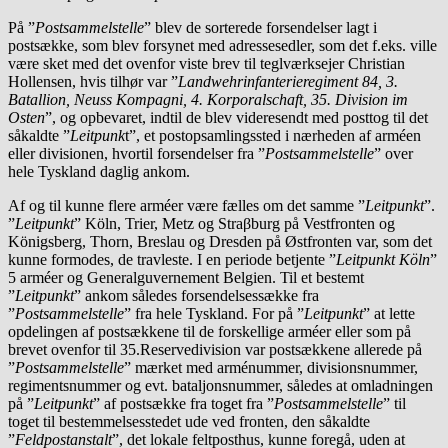
På ”
Postsammelstelle
” blev de sorterede forsendelser lagt i
postsække, som blev forsynet med adressesedler, som det f.eks. ville
være sket med det ovenfor viste brev til teglværksejer Christian
Hollensen, hvis tilhør var ”
Landwehrinfanterieregiment 84, 3.
Batallion, Neuss Kompagni, 4. Korporalschaft, 35. Division im
Osten
”, og opbevaret, indtil de blev videresendt med posttog til det
såkaldte ”
Leitpunk
t”, et postopsamlingssted i nærheden af arméen
eller divisionen, hvortil forsendelser fra ”
Postsammelstelle
” over
hele Tyskland daglig ankom.
Af og til kunne flere arméer være fælles om det samme ”
Leitpunkt
”.
”
Leitpunkt
” Köln, Trier, Metz og Straβburg på Vestfronten og
Königsberg, Thorn, Breslau og Dresden på Østfronten var, som det
kunne formodes, de travleste. I en periode betjente ”
Leitpunkt Köln
”
5 arméer og Generalguvernement Belgien. Til et bestemt
”
Leitpunkt
” ankom således forsendelsessække fra
”
Postsammelstelle
” fra hele Tyskland. For på ”
Leitpunkt
” at lette
opdelingen af postsækkene til de forskellige arméer eller som på
brevet ovenfor til 35.Reservedivision var postsækkene allerede på
”
Postsammelstelle
” mærket med arménummer, divisionsnummer,
regimentsnummer og evt. bataljonsnummer, således at omladningen
på ”
Leitpunkt
” af postsække fra toget fra ”
Postsammelstelle
” til
toget til bestemmelsesstedet ude ved fronten, den såkaldte
”
Feldpostanstalt
”, det lokale feltposthus, kunne foregå, uden at