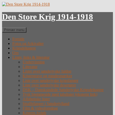
Hop
til
indhold
Den Store Krig 1914-1918
Søg
Primær menu
Forside
Fotos og Arkivalier
Krigsdeltagere
Om
Lister, links & litteratur
Undervisning
Litteratur
Lister over sønderjyske faldne
Krigergrave og mindesmærker
Liste over sønderjyske krigsfanger
Liste over sønderjyske desertører
DSK – Dansksindede Sønderjyske Krigsdeltagere
Tysk hjemmeside med tabslister (eksternt link)
Alfabetiske lister
Straffefanger i Sønderjylland
Film & videoforedrag
Krigens forløb