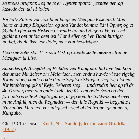
særdeles brugbar. Jeg delte en Dynamitpatron, tændte den og
kastede den ud i Floden.
En halv Patron var nok til at fange en Mængde Fisk med. Man
hørte en dump Eksplosion og saa Vandet komme lidt i Oprør, og et
Øjeblik efter kom Fiskene drivende op med Bugen i Vejret. Det
gjaldt nu om at faa dem øst i Land eller op i en Baad hurtigst
muligt, da de ikke var døde, men kun bevidstløse.
Bærerne satte stor Pris paa Fisk og kunde sætte næsten utrolige
Mængder til Livs.
Saaledes gik Arbejdet og Fritiden ved Kungulio. Ind imellem kom
der smaa Mindelser om Malariaen, men endnu havde vi saa rigelig
Kinin, at jeg kunde holde denne Sygdom Stangen. Jeg tog blot en
Kinintablet og gik til Køjs. Feberen steg — undertiden helt op til de
40 Grader, men den gode Føde, jeg fik, den gode Søvn og det
forholdsvis lette Arbejde gjorde, at jeg kom forholdsvis nemt over
mine Anfald, men da Regntiden — den lille Regntid — begyndte i
November Maaned, var alligevel noget af det hyggelige gaaet af
Kungulio.
Chr. P. Christensen:
Kock, Nis: Sønderjyder forsvarer Østafrika
(1937)