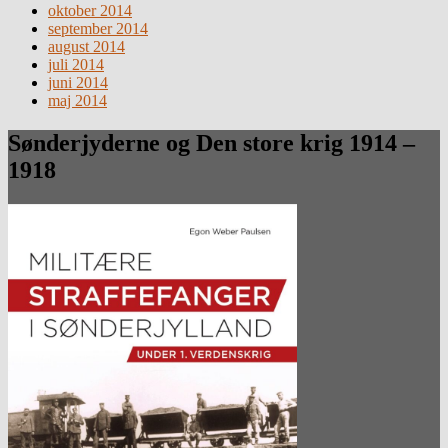
oktober 2014
september 2014
august 2014
juli 2014
juni 2014
maj 2014
Sønderjyderne og Den store krig 1914 –
1918