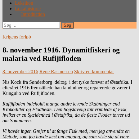
Leksikon
Lokalhistorie
Introduction
Søg
efter:
Krigens forløb
8. november 1916. Dynamitfiskeri og
malaria ved Rufijifloden
8. november 2016
Rene Rasmussen
Skriv en kommentar
Nis Kock fra Sønderborg deltog i det tyske forsvar af Østafrika. I
efteråret 1916 fremstillede han landminer og reparerede geværer i
Kungulio ved Rufijifloden.
Rufijifloden indeholdt mange andre levende Skabninger end
Krokodiller og Flodheste. Den bogstavelig talt vrimlede af Fisk,
hvilket er en Sjældenhed i Østafrika, da de fleste Floder tørrer ud
om Sommeren.
Vi havde ingen Grejer til at fange Fisk med, men jeg anvendte en
Metode, som jeg havde læst om engang, og som viste sig at være