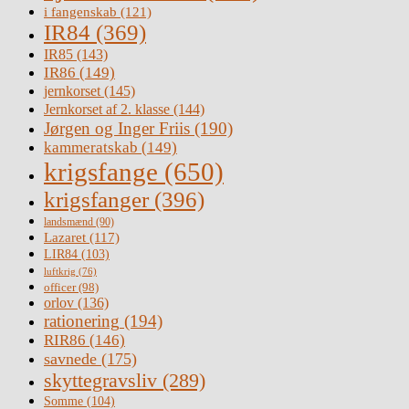
i fangenskab
(121)
IR84
(369)
IR85
(143)
IR86
(149)
jernkorset
(145)
Jernkorset af 2. klasse
(144)
Jørgen og Inger Friis
(190)
kammeratskab
(149)
krigsfange
(650)
krigsfanger
(396)
landsmænd
(90)
Lazaret
(117)
LIR84
(103)
luftkrig
(76)
officer
(98)
orlov
(136)
rationering
(194)
RIR86
(146)
savnede
(175)
skyttegravsliv
(289)
Somme
(104)