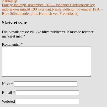
Afrika
jagt
Indlægsnavigation
Forrige indlæg
8. november 1916 – Johannes Christensen: Jeg
radbrækker mindst 100 hver dag.
Næste indlæg
8. november 1916 –
Ribe Stiftstidende: prins Heinrich ved Frederikshøj
Skriv et svar
Din e-mailadresse vil ikke blive publiceret.
Krævede felter er
markeret med
*
Kommentar
*
Navn
*
E-mail
*
Websted