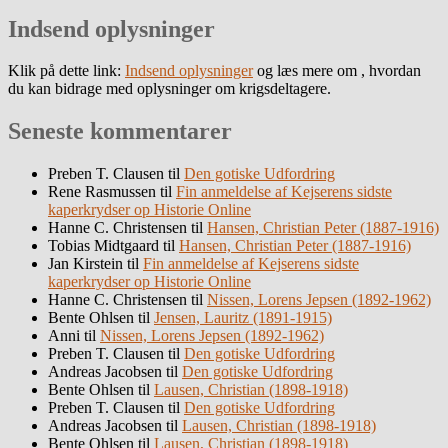
Indsend oplysninger
Klik på dette link:
Indsend oplysninger
og læs mere om , hvordan
du kan bidrage med oplysninger om krigsdeltagere.
Seneste kommentarer
Preben T. Clausen
til
Den gotiske Udfordring
Rene Rasmussen
til
Fin anmeldelse af Kejserens sidste
kaperkrydser op Historie Online
Hanne C. Christensen
til
Hansen, Christian Peter (1887-1916)
Tobias Midtgaard
til
Hansen, Christian Peter (1887-1916)
Jan Kirstein
til
Fin anmeldelse af Kejserens sidste
kaperkrydser op Historie Online
Hanne C. Christensen
til
Nissen, Lorens Jepsen (1892-1962)
Bente Ohlsen
til
Jensen, Lauritz (1891-1915)
Anni
til
Nissen, Lorens Jepsen (1892-1962)
Preben T. Clausen
til
Den gotiske Udfordring
Andreas Jacobsen
til
Den gotiske Udfordring
Bente Ohlsen
til
Lausen, Christian (1898-1918)
Preben T. Clausen
til
Den gotiske Udfordring
Andreas Jacobsen
til
Lausen, Christian (1898-1918)
Bente Ohlsen
til
Lausen, Christian (1898-1918)