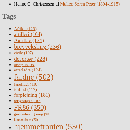
Hanne C. Christensen
til
Møller, Søren Peter (1894-1915)
Tags
Afrika
(129)
artilleri
(164)
Aurillac
(174)
brevveksling
(236)
civile
(107)
desertør
(228)
disciplin
(96)
efterladte
(124)
faldne
(502)
faneflugt
(110)
forbud
(117)
forplejning
(181)
forsyninger
(102)
FR86
(350)
grænsebevogtning
(98)
hjemmefront
(73)
hjemmefronten
(530)