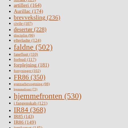
artilleri
(164)
Aurillac
(174)
brevveksling
(236)
civile
(107)
desertør
(228)
disciplin
(96)
efterladte
(124)
faldne
(502)
faneflugt
(110)
forbud
(117)
forplejning
(181)
forsyninger
(102)
FR86
(350)
grænsebevogtning
(98)
hjemmefront
(73)
hjemmefronten
(530)
i fangenskab
(121)
IR84
(368)
IR85
(143)
IR86
(149)
jernkorset
(145)