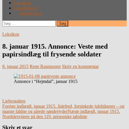
Leksikon
Lokalhistorie
Introduction
Søg
efter:
Leksikon
8. januar 1915. Annonce: Veste med
papirsindlæg til frysende soldater
8. januar 2015
Rene Rasmussen
Skriv en kommentar
Annonce i “Hejmdal”, januar 1915
Liebesgaben
Indlægsnavigation
Forrige indlæg
8. januar 1915. Julefred, forsinkede julehilsener – og
mange faldne og sårede sønderjyder
Næste indlæg
8. januar 1915.
Nordslesvigere på den 119. preussiske tabsliste
Skriv et svar