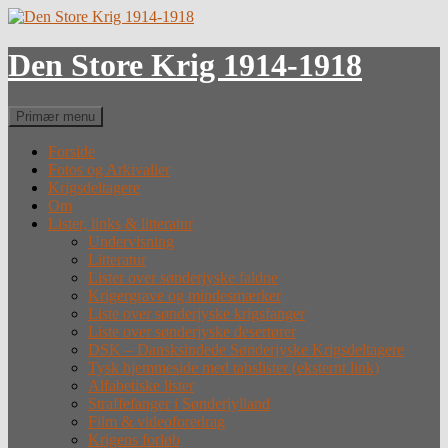
Hop
til
indhold
Den Store Krig 1914-1918
Søg
Primær menu
Forside
Fotos og Arkivalier
Krigsdeltagere
Om
Lister, links & litteratur
Undervisning
Litteratur
Lister over sønderjyske faldne
Krigergrave og mindesmærker
Liste over sønderjyske krigsfanger
Liste over sønderjyske desertører
DSK – Dansksindede Sønderjyske Krigsdeltagere
Tysk hjemmeside med tabslister (eksternt link)
Alfabetiske lister
Straffefanger i Sønderjylland
Film & videoforedrag
Krigens forløb