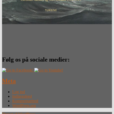
Følg os på sociale medier:
Meta
Log ind
Indlægsfeed
Kommentarfeed
WordPress.org