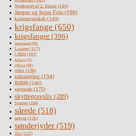
Jernkorset af 2. klasse
(144)
Jørgen og Inger Friis
(190)
kammeratskab
(149)
krigsfange
(650)
krigsfanger
(396)
landsmænd
(90)
Lazaret
(117)
LIR84
(103)
luftkrig
(76)
officer
(98)
orlov
(136)
rationering
(194)
RIR86
(146)
savnede
(175)
skyttegravsliv
(289)
Somme
(104)
sårede
(518)
søkrig
(126)
sønderjyder
(519)
Tro
(125)