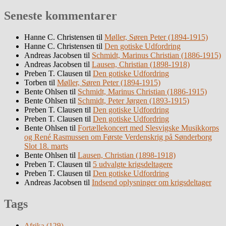
Seneste kommentarer
Hanne C. Christensen
til
Møller, Søren Peter (1894-1915)
Hanne C. Christensen
til
Den gotiske Udfordring
Andreas Jacobsen
til
Schmidt, Marinus Christian (1886-1915)
Andreas Jacobsen
til
Lausen, Christian (1898-1918)
Preben T. Clausen
til
Den gotiske Udfordring
Torben
til
Møller, Søren Peter (1894-1915)
Bente Ohlsen
til
Schmidt, Marinus Christian (1886-1915)
Bente Ohlsen
til
Schmidt, Peter Jørgen (1893-1915)
Preben T. Clausen
til
Den gotiske Udfordring
Preben T. Clausen
til
Den gotiske Udfordring
Bente Ohlsen
til
Fortællekoncert med Slesvigske Musikkorps
og René Rasmussen om Første Verdenskrig på Sønderborg
Slot 18. marts
Bente Ohlsen
til
Lausen, Christian (1898-1918)
Preben T. Clausen
til
5 udvalgte krigsdeltagere
Preben T. Clausen
til
Den gotiske Udfordring
Andreas Jacobsen
til
Indsend oplysninger om krigsdeltager
Tags
Afrika
(129)