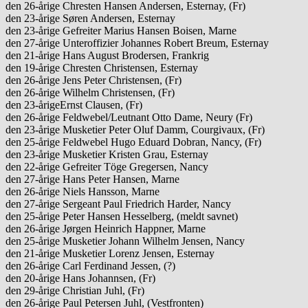
den 26-årige Chresten Hansen Andersen, Esternay, (Fr)
den 23-årige Søren Andersen, Esternay
den 23-årige Gefreiter Marius Hansen Boisen, Marne
den 27-årige Unteroffizier Johannes Robert Breum, Esternay
den 21-årige Hans August Brodersen, Frankrig
den 19-årige Chresten Christensen, Esternay
den 26-årige Jens Peter Christensen, (Fr)
den 26-årige Wilhelm Christensen, (Fr)
den 23-årigeErnst Clausen, (Fr)
den 26-årige Feldwebel/Leutnant Otto Dame, Neury (Fr)
den 23-årige Musketier Peter Oluf Damm, Courgivaux, (Fr)
den 25-årige Feldwebel Hugo Eduard Dobran, Nancy, (Fr)
den 23-årige Musketier Kristen Grau, Esternay
den 22-årige Gefreiter Töge Gregersen, Nancy
den 27-årige Hans Peter Hansen, Marne
den 26-årige Niels Hansson, Marne
den 27-årige Sergeant Paul Friedrich Harder, Nancy
den 25-årige Peter Hansen Hesselberg, (meldt savnet)
den 26-årige Jørgen Heinrich Happner, Marne
den 25-årige Musketier Johann Wilhelm Jensen, Nancy
den 21-årige Musketier Lorenz Jensen, Esternay
den 26-årige Carl Ferdinand Jessen, (?)
den 20-årige Hans Johannsen, (Fr)
den 29-årige Christian Juhl, (Fr)
den 26-årige Paul Petersen Juhl, (Vestfronten)