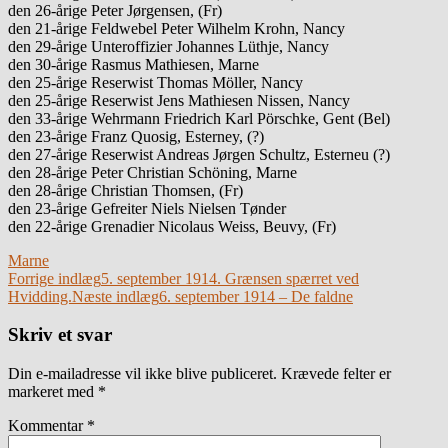
den 26-årige Peter Jørgensen, (Fr)
den 21-årige Feldwebel Peter Wilhelm Krohn, Nancy
den 29-årige Unteroffizier Johannes Lüthje, Nancy
den 30-årige Rasmus Mathiesen, Marne
den 25-årige Reserwist Thomas Möller, Nancy
den 25-årige Reserwist Jens Mathiesen Nissen, Nancy
den 33-årige Wehrmann Friedrich Karl Pörschke, Gent (Bel)
den 23-årige Franz Quosig, Esterney, (?)
den 27-årige Reserwist Andreas Jørgen Schultz, Esterneu (?)
den 28-årige Peter Christian Schöning, Marne
den 28-årige Christian Thomsen, (Fr)
den 23-årige Gefreiter Niels Nielsen Tønder
den 22-årige Grenadier Nicolaus Weiss, Beuvy, (Fr)
Marne
Indlægsnavigation
Forrige indlæg
5. september 1914. Grænsen spærret ved
Hvidding.
Næste indlæg
6. september 1914 – De faldne
Skriv et svar
Din e-mailadresse vil ikke blive publiceret.
Krævede felter er
markeret med
*
Kommentar
*