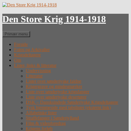
Hop
til
indhold
Den Store Krig 1914-1918
Søg
Primær menu
Forside
Fotos og Arkivalier
Krigsdeltagere
Om
Lister, links & litteratur
Undervisning
Litteratur
Lister over sønderjyske faldne
Krigergrave og mindesmærker
Liste over sønderjyske krigsfanger
Liste over sønderjyske desertører
DSK – Dansksindede Sønderjyske Krigsdeltagere
Tysk hjemmeside med tabslister (eksternt link)
Alfabetiske lister
Straffefanger i Sønderjylland
Film & videoforedrag
Krigens forløb