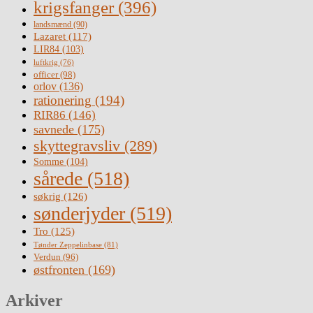
krigsfanger
(396)
landsmænd
(90)
Lazaret
(117)
LIR84
(103)
luftkrig
(76)
officer
(98)
orlov
(136)
rationering
(194)
RIR86
(146)
savnede
(175)
skyttegravsliv
(289)
Somme
(104)
sårede
(518)
søkrig
(126)
sønderjyder
(519)
Tro
(125)
Tønder Zeppelinbase
(81)
Verdun
(96)
østfronten
(169)
Arkiver