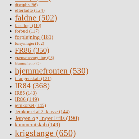
disciplin
(96)
efterladte
(124)
faldne
(502)
faneflugt
(110)
forbud
(117)
forplejning
(181)
forsyninger
(102)
FR86
(350)
grænsebevogtning
(98)
hjemmefront
(73)
hjemmefronten
(530)
i fangenskab
(121)
IR84
(368)
IR85
(143)
IR86
(149)
jernkorset
(145)
Jernkorset af 2. klasse
(144)
Jørgen og Inger Friis
(190)
kammeratskab
(149)
krigsfange
(650)