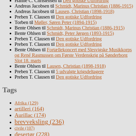
Hanne C. Christensen
til
Den gotiske Udfordring
Andreas Jacobsen
til
Schmidt, Marinus Christian (1886-1915)
Andreas Jacobsen
til
Lausen, Christian (1898-1918)
Preben T. Clausen
til
Den gotiske Udfordring
Torben
til
Møller, Søren Peter (1894-1915)
Bente Ohlsen
til
Schmidt, Marinus Christian (1886-1915)
Bente Ohlsen
til
Schmidt, Peter Jørgen (1893-1915)
Preben T. Clausen
til
Den gotiske Udfordring
Preben T. Clausen
til
Den gotiske Udfordring
Bente Ohlsen
til
Fortællekoncert med Slesvigske Musikkorps
og René Rasmussen om Første Verdenskrig på Sønderborg
Slot 18. marts
Bente Ohlsen
til
Lausen, Christian (1898-1918)
Preben T. Clausen
til
5 udvalgte krigsdeltagere
Preben T. Clausen
til
Den gotiske Udfordring
Tags
Afrika
(129)
artilleri
(164)
Aurillac
(174)
brevveksling
(236)
civile
(107)
desertør
(228)