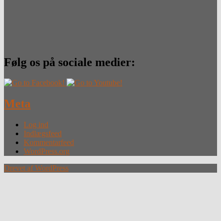
Følg os på sociale medier:
Meta
Log ind
Indlægsfeed
Kommentarfeed
WordPress.org
Drevet af WordPress