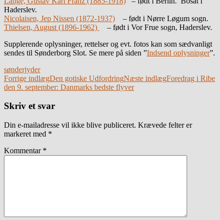
Lange, Gustav Karl Franz (1885-1918)
– født i Berlin. Bosat i
Haderslev.
Nicolaisen, Jep Nissen (1872-1937)
– født i Nørre Løgum sogn.
Thielsen, August (1896-1962)
– født i Vor Frue sogn, Haderslev.
Supplerende oplysninger, rettelser og evt. fotos kan som sædvanligt
sendes til Sønderborg Slot. Se mere på siden ”
Indsend oplysninger
”.
sønderjyder
Indlægsnavigation
Forrige indlæg
Den gotiske Udfordring
Næste indlæg
Foredrag i Ribe
den 9. september: Danmarks bedste flyver
Skriv et svar
Din e-mailadresse vil ikke blive publiceret.
Krævede felter er
markeret med
*
Kommentar
*