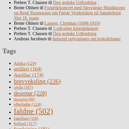
Preben T. Clausen
til
Den gotiske Udfordring
Bente Ohlsen
til
Fortællekoncert med Slesvigske Musikkorps
og René Rasmussen om Første Verdenskrig på Sønderborg
Slot 18. marts
Bente Ohlsen
til
Lausen, Christian (1898-1918)
Preben T. Clausen
til
5 udvalgte krigsdeltagere
Preben T. Clausen
til
Den gotiske Udfordring
Andreas Jacobsen
til
Indsend oplysninger om krigsdeltager
Tags
Afrika
(129)
artilleri
(164)
Aurillac
(174)
brevveksling
(236)
civile
(107)
desertør
(228)
disciplin
(96)
efterladte
(124)
faldne
(502)
faneflugt
(110)
forbud
(117)