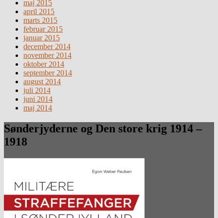
maj 2015
april 2015
marts 2015
februar 2015
januar 2015
december 2014
november 2014
oktober 2014
september 2014
august 2014
juli 2014
juni 2014
maj 2014
Sønderjyderne og Den store krig 1914 –
1918