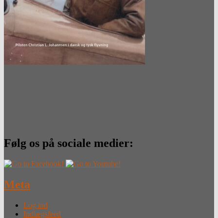
Følg os på sociale medier:
Meta
Log ind
Indlægsfeed