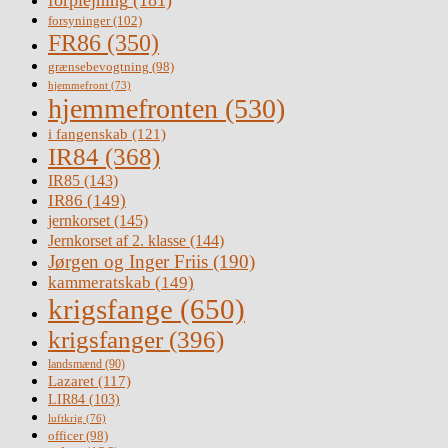
forplejning
(181)
forsyninger
(102)
FR86
(350)
grænsebevogtning
(98)
hjemmefront
(73)
hjemmefronten
(530)
i fangenskab
(121)
IR84
(368)
IR85
(143)
IR86
(149)
jernkorset
(145)
Jernkorset af 2. klasse
(144)
Jørgen og Inger Friis
(190)
kammeratskab
(149)
krigsfange
(650)
krigsfanger
(396)
landsmænd
(90)
Lazaret
(117)
LIR84
(103)
luftkrig
(76)
officer
(98)