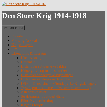
Hop
til
indhold
Den Store Krig 1914-1918
Søg
Primær menu
Forside
Fotos og Arkivalier
Krigsdeltagere
Om
Lister, links & litteratur
Undervisning
Litteratur
Lister over sønderjyske faldne
Krigergrave og mindesmærker
Liste over sønderjyske krigsfanger
Liste over sønderjyske desertører
DSK – Dansksindede Sønderjyske Krigsdeltagere
Tysk hjemmeside med tabslister (eksternt link)
Alfabetiske lister
Straffefanger i Sønderjylland
Film & videoforedrag
Krigens forløb