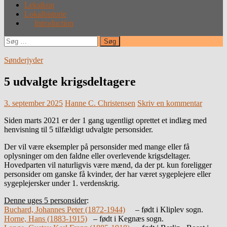
Leksikon
Lokalhistorie
Introduction
Søg
efter:
Sønderjyder
5 udvalgte krigsdeltagere
3. september 2025
Hanne C. Christensen
Skriv en kommentar
Siden marts 2021 er der 1 gang ugentligt oprettet et indlæg med
henvisning til 5 tilfældigt udvalgte personsider.
Der vil være eksempler på personsider med mange eller få
oplysninger om den faldne eller overlevende krigsdeltager.
Hovedparten vil naturligvis være mænd, da der pt. kun foreligger
personsider om ganske få kvinder, der har været sygeplejere eller
sygeplejersker under 1. verdenskrig.
Denne uges 5 personsider
:
Buchard, Johannes Peter (1872-1944)
– født i Kliplev sogn.
Horne, Hans (1883-1915)
– født i Kegnæs sogn.