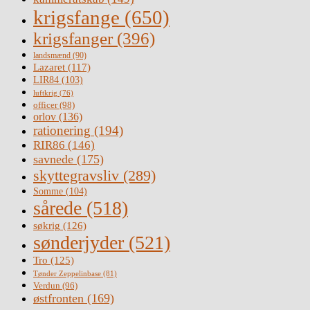
krigsfange
(650)
krigsfanger
(396)
landsmænd
(90)
Lazaret
(117)
LIR84
(103)
luftkrig
(76)
officer
(98)
orlov
(136)
rationering
(194)
RIR86
(146)
savnede
(175)
skyttegravsliv
(289)
Somme
(104)
sårede
(518)
søkrig
(126)
sønderjyder
(521)
Tro
(125)
Tønder Zeppelinbase
(81)
Verdun
(96)
østfronten
(169)