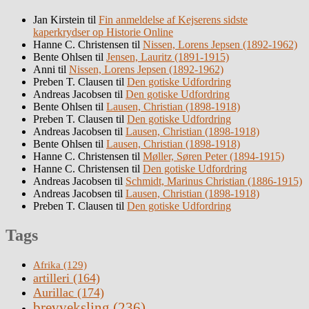
Jan Kirstein
til
Fin anmeldelse af Kejserens sidste
kaperkrydser op Historie Online
Hanne C. Christensen
til
Nissen, Lorens Jepsen (1892-1962)
Bente Ohlsen
til
Jensen, Lauritz (1891-1915)
Anni
til
Nissen, Lorens Jepsen (1892-1962)
Preben T. Clausen
til
Den gotiske Udfordring
Andreas Jacobsen
til
Den gotiske Udfordring
Bente Ohlsen
til
Lausen, Christian (1898-1918)
Preben T. Clausen
til
Den gotiske Udfordring
Andreas Jacobsen
til
Lausen, Christian (1898-1918)
Bente Ohlsen
til
Lausen, Christian (1898-1918)
Hanne C. Christensen
til
Møller, Søren Peter (1894-1915)
Hanne C. Christensen
til
Den gotiske Udfordring
Andreas Jacobsen
til
Schmidt, Marinus Christian (1886-1915)
Andreas Jacobsen
til
Lausen, Christian (1898-1918)
Preben T. Clausen
til
Den gotiske Udfordring
Tags
Afrika
(129)
artilleri
(164)
Aurillac
(174)
brevveksling
(236)