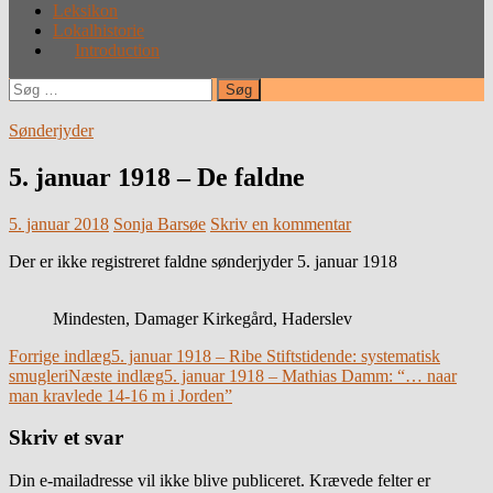
Leksikon
Lokalhistorie
Introduction
Søg
efter:
Sønderjyder
5. januar 1918 – De faldne
5. januar 2018
Sonja Barsøe
Skriv en kommentar
Der er ikke registreret faldne sønderjyder 5. januar 1918
Mindesten, Damager Kirkegård, Haderslev
Indlægsnavigation
Forrige indlæg
5. januar 1918 – Ribe Stiftstidende: systematisk
smugleri
Næste indlæg
5. januar 1918 – Mathias Damm: “… naar
man kravlede 14-16 m i Jorden”
Skriv et svar
Din e-mailadresse vil ikke blive publiceret.
Krævede felter er