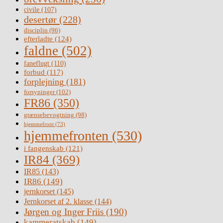
civile
(107)
desertør
(228)
disciplin
(96)
efterladte
(124)
faldne
(502)
faneflugt
(110)
forbud
(117)
forplejning
(181)
forsyninger
(102)
FR86
(350)
grænsebevogtning
(98)
hjemmefront
(73)
hjemmefronten
(530)
i fangenskab
(121)
IR84
(369)
IR85
(143)
IR86
(149)
jernkorset
(145)
Jernkorset af 2. klasse
(144)
Jørgen og Inger Friis
(190)
kammeratskab
(149)