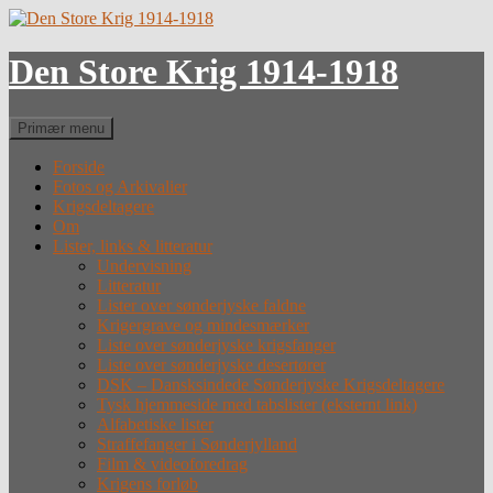
Hop
til
indhold
Den Store Krig 1914-1918
Søg
Primær menu
Forside
Fotos og Arkivalier
Krigsdeltagere
Om
Lister, links & litteratur
Undervisning
Litteratur
Lister over sønderjyske faldne
Krigergrave og mindesmærker
Liste over sønderjyske krigsfanger
Liste over sønderjyske desertører
DSK – Dansksindede Sønderjyske Krigsdeltagere
Tysk hjemmeside med tabslister (eksternt link)
Alfabetiske lister
Straffefanger i Sønderjylland
Film & videoforedrag
Krigens forløb