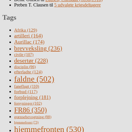
Preben T. Clausen
til
5 udvalgte krigsdeltagere
Tags
Afrika
(129)
artilleri
(164)
Aurillac
(174)
brevveksling
(236)
civile
(107)
desertør
(228)
disciplin
(96)
efterladte
(124)
faldne
(502)
faneflugt
(110)
forbud
(117)
forplejning
(181)
forsyninger
(102)
FR86
(350)
grænsebevogtning
(98)
hjemmefront
(73)
hjemmefronten
(530)