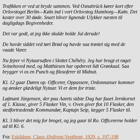
Trafikken er ved at bryde sammen. Ved Osnabrück kører kort efter
Orlovstoget Berlin—Køln ind i vort Orlovstog Hamborg—Køln. Det
koster over 30 døde. Snart bliver lignende Ulykker næsten til
dagligdags Begivenheder.
Det var godt, at jeg ikke skulde holde Jul derude!
De havde siddet ved tørt Brød og havde saa trøstet sig med de
vaade Varer.
Nu fejrer vi Nytaarsaften i Slottet Chéhéry. Jeg har bragt et røget
Svinehoved med, og Matthiesen har opdrevet lidt Grønkaal. Saa
brygger vi os en Punch og filosoferer til Midnat.
Kl. 12 gaar Døren op. Officerer, Oppassere, Ordonnanser kommer
og ønsker glædeligt Nytaar. Vi er dem for triste.
Løjtnant Jürgensen, der paa Aarets sidste Dag har faaet Jernkorset
af 1. Klasse, giver 5 Flasker Vin, v. Oven giver flot 10 Flasker, den
stedfortrædende Kommandør, Kaptajn Seip, lægger 5 Flasker til.
Kl. 3 bliver det mig for broget, og jeg gaar til Ro. Officererne holder
ud til Kl. 6.
Fra:
Eskildsen, Claus: Østfront-Vestfront, 1929, s. 197-198