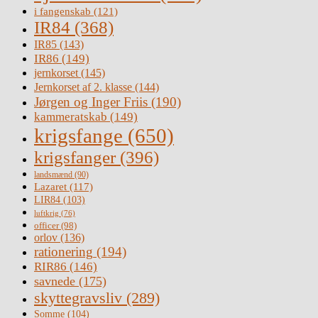
i fangenskab
(121)
IR84
(368)
IR85
(143)
IR86
(149)
jernkorset
(145)
Jernkorset af 2. klasse
(144)
Jørgen og Inger Friis
(190)
kammeratskab
(149)
krigsfange
(650)
krigsfanger
(396)
landsmænd
(90)
Lazaret
(117)
LIR84
(103)
luftkrig
(76)
officer
(98)
orlov
(136)
rationering
(194)
RIR86
(146)
savnede
(175)
skyttegravsliv
(289)
Somme
(104)