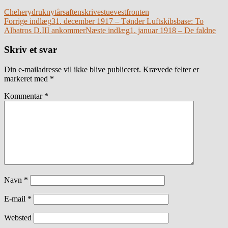
Chehery
druk
nytårsaften
skrivestue
vestfronten
Indlægsnavigation
Forrige indlæg
31. december 1917 – Tønder Luftskibsbase: To
Albatros D.III ankommer
Næste indlæg
1. januar 1918 – De faldne
Skriv et svar
Din e-mailadresse vil ikke blive publiceret.
Krævede felter er
markeret med
*
Kommentar
*
Navn
*
E-mail
*
Websted