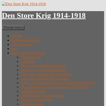
Hop
til
indhold
Den Store Krig 1914-1918
Søg
Primær menu
Forside
Fotos og Arkivalier
Krigsdeltagere
Om
Lister, links & litteratur
Undervisning
Litteratur
Lister over sønderjyske faldne
Krigergrave og mindesmærker
Liste over sønderjyske krigsfanger
Liste over sønderjyske desertører
DSK – Dansksindede Sønderjyske Krigsdeltagere
Tysk hjemmeside med tabslister (eksternt link)
Alfabetiske lister
Straffefanger i Sønderjylland
Film & videoforedrag
Krigens forløb