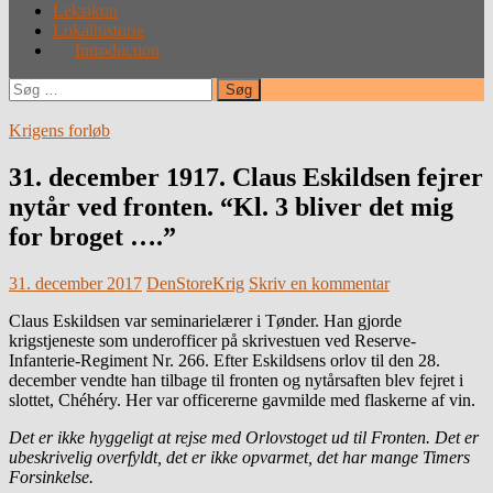
Leksikon
Lokalhistorie
Introduction
Søg
efter:
Krigens forløb
31. december 1917. Claus Eskildsen fejrer
nytår ved fronten. “Kl. 3 bliver det mig
for broget ….”
31. december 2017
DenStoreKrig
Skriv en kommentar
Claus Eskildsen var seminarielærer i Tønder. Han gjorde
krigstjeneste som underofficer på skrivestuen ved Reserve-
Infanterie-Regiment Nr. 266. Efter Eskildsens orlov til den 28.
december vendte han tilbage til fronten og nytårsaften blev fejret i
slottet, Chéhéry. Her var officererne gavmilde med flaskerne af vin.
Det er ikke hyggeligt at rejse med Orlovstoget ud til Fronten. Det er
ubeskrivelig overfyldt, det er ikke opvarmet, det har mange Timers
Forsinkelse.