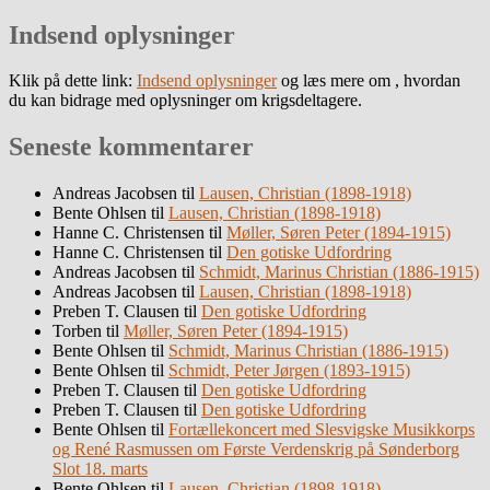
Indsend oplysninger
Klik på dette link:
Indsend oplysninger
og læs mere om , hvordan
du kan bidrage med oplysninger om krigsdeltagere.
Seneste kommentarer
Andreas Jacobsen
til
Lausen, Christian (1898-1918)
Bente Ohlsen
til
Lausen, Christian (1898-1918)
Hanne C. Christensen
til
Møller, Søren Peter (1894-1915)
Hanne C. Christensen
til
Den gotiske Udfordring
Andreas Jacobsen
til
Schmidt, Marinus Christian (1886-1915)
Andreas Jacobsen
til
Lausen, Christian (1898-1918)
Preben T. Clausen
til
Den gotiske Udfordring
Torben
til
Møller, Søren Peter (1894-1915)
Bente Ohlsen
til
Schmidt, Marinus Christian (1886-1915)
Bente Ohlsen
til
Schmidt, Peter Jørgen (1893-1915)
Preben T. Clausen
til
Den gotiske Udfordring
Preben T. Clausen
til
Den gotiske Udfordring
Bente Ohlsen
til
Fortællekoncert med Slesvigske Musikkorps
og René Rasmussen om Første Verdenskrig på Sønderborg
Slot 18. marts
Bente Ohlsen
til
Lausen, Christian (1898-1918)