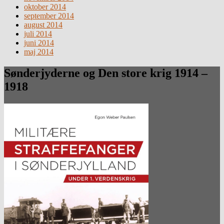
oktober 2014
september 2014
august 2014
juli 2014
juni 2014
maj 2014
Sønderjyderne og Den store krig 1914 –
1918