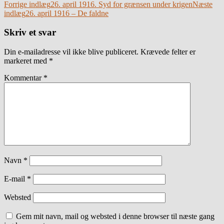
Indlægsnavigation
Forrige indlæg
26. april 1916. Syd for grænsen under krigen
Næste
indlæg
26. april 1916 – De faldne
Skriv et svar
Din e-mailadresse vil ikke blive publiceret.
Krævede felter er
markeret med
*
Kommentar
*
Navn
*
E-mail
*
Websted
Gem mit navn, mail og websted i denne browser til næste gang