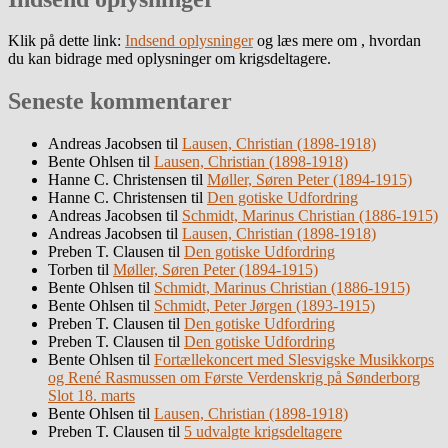
Klik på dette link:
Indsend oplysninger
og læs mere om , hvordan
du kan bidrage med oplysninger om krigsdeltagere.
Seneste kommentarer
Andreas Jacobsen
til
Lausen, Christian (1898-1918)
Bente Ohlsen
til
Lausen, Christian (1898-1918)
Hanne C. Christensen
til
Møller, Søren Peter (1894-1915)
Hanne C. Christensen
til
Den gotiske Udfordring
Andreas Jacobsen
til
Schmidt, Marinus Christian (1886-1915)
Andreas Jacobsen
til
Lausen, Christian (1898-1918)
Preben T. Clausen
til
Den gotiske Udfordring
Torben
til
Møller, Søren Peter (1894-1915)
Bente Ohlsen
til
Schmidt, Marinus Christian (1886-1915)
Bente Ohlsen
til
Schmidt, Peter Jørgen (1893-1915)
Preben T. Clausen
til
Den gotiske Udfordring
Preben T. Clausen
til
Den gotiske Udfordring
Bente Ohlsen
til
Fortællekoncert med Slesvigske Musikkorps
og René Rasmussen om Første Verdenskrig på Sønderborg
Slot 18. marts
Bente Ohlsen
til
Lausen, Christian (1898-1918)
Preben T. Clausen
til
5 udvalgte krigsdeltagere