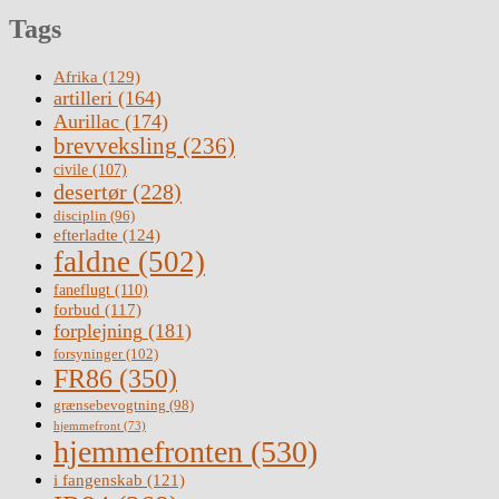
Tags
Afrika
(129)
artilleri
(164)
Aurillac
(174)
brevveksling
(236)
civile
(107)
desertør
(228)
disciplin
(96)
efterladte
(124)
faldne
(502)
faneflugt
(110)
forbud
(117)
forplejning
(181)
forsyninger
(102)
FR86
(350)
grænsebevogtning
(98)
hjemmefront
(73)
hjemmefronten
(530)
i fangenskab
(121)