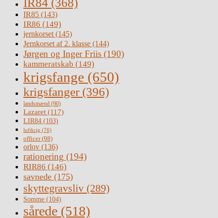
IR84
(368)
IR85
(143)
IR86
(149)
jernkorset
(145)
Jernkorset af 2. klasse
(144)
Jørgen og Inger Friis
(190)
kammeratskab
(149)
krigsfange
(650)
krigsfanger
(396)
landsmænd
(90)
Lazaret
(117)
LIR84
(103)
luftkrig
(76)
officer
(98)
orlov
(136)
rationering
(194)
RIR86
(146)
savnede
(175)
skyttegravsliv
(289)
Somme
(104)
sårede
(518)