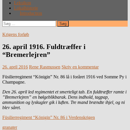
Leksikon
Lokalhistorie
Introduction
Søg
efter:
Krigens forløb
26. april 1916. Fuldtræffer i
“Bremerlejren”
26. april 2016
Rene Rasmussen
Skriv en kommentar
Füsilierregiment “Königin” Nr. 86 lå i foråret 1916 ved Somme Py i
Champagne.
Den 26. april led regimentet et smerteligt tab. En fuldtræffer ramte i
”Bremerlejren” en bølgeblikbarak. Dens indhold, tagpap,
ammunition og lyskugler gik i luften. Tre mand brændte ihjel, og ni
blev såret.
Füsilierregiment “Königin” Nr. 86 i Verdenskrigen
granater