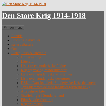
Hop
til
indhold
Den Store Krig 1914-1918
Søg
Primær menu
Forside
Fotos og Arkivalier
Krigsdeltagere
Om
Lister, links & litteratur
Undervisning
Litteratur
Lister over sønderjyske faldne
Krigergrave og mindesmærker
Liste over sønderjyske krigsfanger
Liste over sønderjyske desertører
DSK – Dansksindede Sønderjyske Krigsdeltagere
Tysk hjemmeside med tabslister (eksternt link)
Alfabetiske lister
Straffefanger i Sønderjylland
Film & videoforedrag
Krigens forløb