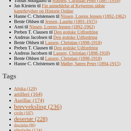
Tobias Midtgaard
til
Hansen, Christian Peter (1887-1916)
Jan Kirstein
til
Fin anmeldelse af Kejserens sidste
kaperkrydser op Historie Online
Hanne C. Christensen
til
Nissen, Lorens Jepsen (1892-1962)
Bente Ohlsen
til
Jensen, Lauritz (1891-1915)
Anni
til
Nissen, Lorens Jepsen (1892-1962)
Preben T. Clausen
til
Den gotiske Udfordring
Andreas Jacobsen
til
Den gotiske Udfordring
Bente Ohlsen
til
Lausen, Christian (1898-1918)
Preben T. Clausen
til
Den gotiske Udfordring
Andreas Jacobsen
til
Lausen, Christian (1898-1918)
Bente Ohlsen
til
Lausen, Christian (1898-1918)
Hanne C. Christensen
til
Møller, Søren Peter (1894-1915)
Tags
Afrika
(129)
artilleri
(164)
Aurillac
(174)
brevveksling
(236)
civile
(107)
desertør
(228)
disciplin
(96)
efterladte
(124)