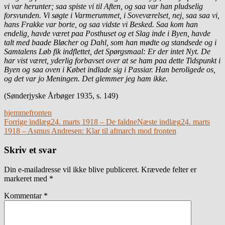
vi var herunter; saa spiste vi til Aften, og saa var han pludselig
forsvunden. Vi søgte i Varmerummet, i Soveværelset, nej, saa saa vi,
hans Frakke var borte, og saa vidste vi Besked. Saa kom han
endelig, havde været paa Posthuset og et Slag inde i Byen, havde
talt med baade Bløcher og Dahl, som han mødte og standsede og i
Samtalens Løb fik indflettet, det Spørgsmaal: Er der intet Nyt. De
har vist været, yderlig forbavset over at se ham paa dette Tidspunkt i
Byen og saa oven i Købet indlade sig i Passiar. Han beroligede os,
og det var jo Meningen. Det glemmer jeg ham ikke.
(Sønderjyske Årbøger 1935, s. 149)
hjemmefronten
Indlægsnavigation
Forrige indlæg
24. marts 1918 – De faldne
Næste indlæg
24. marts
1918 – Asmus Andresen: Klar til afmarch mod fronten
Skriv et svar
Din e-mailadresse vil ikke blive publiceret.
Krævede felter er
markeret med
*
Kommentar
*