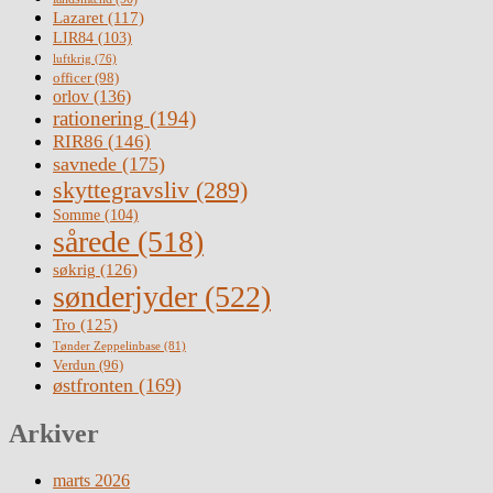
Lazaret
(117)
LIR84
(103)
luftkrig
(76)
officer
(98)
orlov
(136)
rationering
(194)
RIR86
(146)
savnede
(175)
skyttegravsliv
(289)
Somme
(104)
sårede
(518)
søkrig
(126)
sønderjyder
(522)
Tro
(125)
Tønder Zeppelinbase
(81)
Verdun
(96)
østfronten
(169)
Arkiver
marts 2026