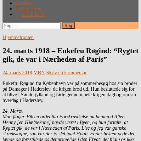
Leksikon
Lokalhistorie
Introduction
Søg
efter:
Hjemmefronten
24. marts 1918 – Enkefru Røgind: “Rygtet
gik, de var i Nærheden af Paris”
24. marts 2018
MBN
Skriv en kommentar
Enkefru Røgind fra København var på sommerbesøg hos sin broder
på Damager i Haderslev, da krigen brød ud. Hun besluttede sig for
at blive i Sønderjylland og førte gennem hele krigen dagbog om sin
hverdag i Haderslev.
24. Marts.
Man flager. Fik en ordentlig Forskrækkelse nu henimod Aften.
Henny [en Hjælpekone] havde været i Byen, og hun fortalte, at
Rygtet gik, de var i Nærheden af Paris. Lise og jeg var ganske
skrækslagne, saa var der jo slet intet Haab. Fader bekæmpede det
længe og forestillede os det urimelige i den Frygt; det hjalp os ikke,