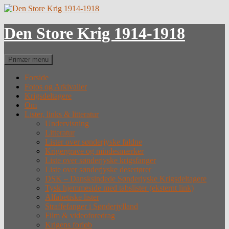
Hop
til
indhold
Den Store Krig 1914-1918
Søg
Primær menu
Forside
Fotos og Arkivalier
Krigsdeltagere
Om
Lister, links & litteratur
Undervisning
Litteratur
Lister over sønderjyske faldne
Krigergrave og mindesmærker
Liste over sønderjyske krigsfanger
Liste over sønderjyske desertører
DSK – Dansksindede Sønderjyske Krigsdeltagere
Tysk hjemmeside med tabslister (eksternt link)
Alfabetiske lister
Straffefanger i Sønderjylland
Film & videoforedrag
Krigens forløb