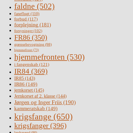
faldne
(502)
faneflugt
(110)
forbud
(117)
forplejning
(181)
forsyninger
(102)
FR86
(350)
grænsebevogtning
(98)
hjemmefront
(73)
hjemmefronten
(530)
i fangenskab
(121)
IR84
(369)
IR85
(143)
IR86
(149)
jernkorset
(145)
Jernkorset af 2. klasse
(144)
Jørgen og Inger Friis
(190)
kammeratskab
(149)
krigsfange
(650)
krigsfanger
(396)
landsmænd
(90)