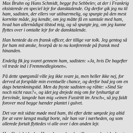
Max Bruhn og Hans Schmidt, begge fra Sebbelev, at der i Frankrig
eksisterede en speciel lejr for dansktalende. Og derfor gik jeg nu til
ham, sadisten, der ellers var utilnærmelig, og spurgte på den mest
korrekte måde, jeg kendte, om jeg måtte få en samtale med ham,
hvad han allernådigst tilstod mig, og så spurgte jeg, om jeg kunne
flyttes over i omtalte lejr for de dansktalende.
Han hentede da en fransk officer, der tillige var tolk. Jeg gentog så
for ham mit ønske, hvorpå de to nu konfererede på fransk med
hinanden.
Endelig fik jeg svaret gennem ham, sadisten: »Ja, hvis De bagefter
vil træde ind i Fremmedlegionen«.
På dette spørgsmål ville jeg ikke svare ja, men heller ikke nej, for
derved at forspilde min eventuelle chance, og derfor bad jeg om en
dags betænkningstid. Men da fnyste sadisten og råbte: »Sind Sie
noch nicht raus?«, og idet jeg drejede mig om for lynhurtigt at
forsvinde, langede han mig »einen Fusstritt im Arsch«, så jeg faldt
forover med begge hænder plantet i gulvet.
Det var mit sidste møde med ham, thi efter dette sørgede jeg altid
for at være længst muligt borte, når han var i nærheden, og som
allerede fortalt flyttedes vi alle over i den anden lejr.