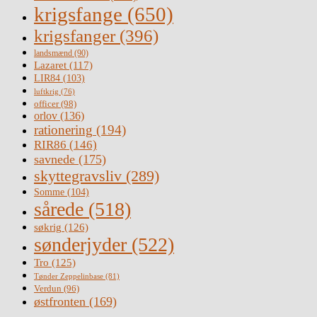
krigsfange
(650)
krigsfanger
(396)
landsmænd
(90)
Lazaret
(117)
LIR84
(103)
luftkrig
(76)
officer
(98)
orlov
(136)
rationering
(194)
RIR86
(146)
savnede
(175)
skyttegravsliv
(289)
Somme
(104)
sårede
(518)
søkrig
(126)
sønderjyder
(522)
Tro
(125)
Tønder Zeppelinbase
(81)
Verdun
(96)
østfronten
(169)