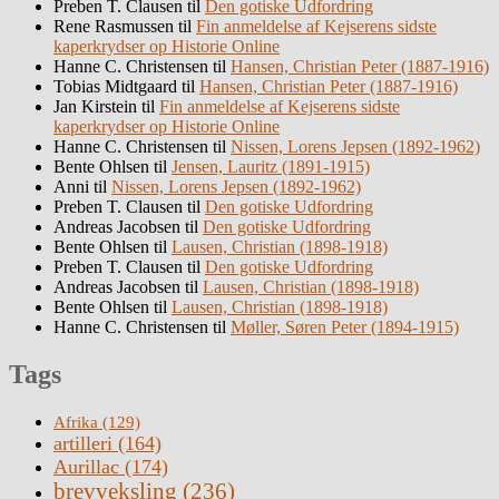
Preben T. Clausen
til
Den gotiske Udfordring
Rene Rasmussen
til
Fin anmeldelse af Kejserens sidste
kaperkrydser op Historie Online
Hanne C. Christensen
til
Hansen, Christian Peter (1887-1916)
Tobias Midtgaard
til
Hansen, Christian Peter (1887-1916)
Jan Kirstein
til
Fin anmeldelse af Kejserens sidste
kaperkrydser op Historie Online
Hanne C. Christensen
til
Nissen, Lorens Jepsen (1892-1962)
Bente Ohlsen
til
Jensen, Lauritz (1891-1915)
Anni
til
Nissen, Lorens Jepsen (1892-1962)
Preben T. Clausen
til
Den gotiske Udfordring
Andreas Jacobsen
til
Den gotiske Udfordring
Bente Ohlsen
til
Lausen, Christian (1898-1918)
Preben T. Clausen
til
Den gotiske Udfordring
Andreas Jacobsen
til
Lausen, Christian (1898-1918)
Bente Ohlsen
til
Lausen, Christian (1898-1918)
Hanne C. Christensen
til
Møller, Søren Peter (1894-1915)
Tags
Afrika
(129)
artilleri
(164)
Aurillac
(174)
brevveksling
(236)