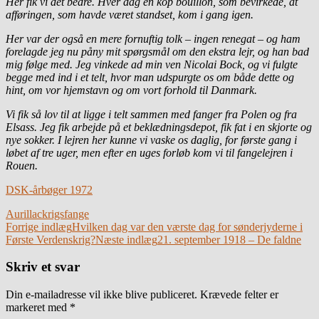
Her fik vi det bedre. Hver dag en kop bouillon, som bevirkede, at
afføringen, som havde været standset, kom i gang igen.
Her var der også en mere fornuftig tolk – ingen renegat – og ham
forelagde jeg nu påny mit spørgsmål om den ekstra lejr, og han bad
mig følge med. Jeg vinkede ad min ven Nicolai Bock, og vi fulgte
begge med ind i et telt, hvor man udspurgte os om både dette og
hint, om vor hjemstavn og om vort forhold til Danmark.
Vi fik så lov til at ligge i telt sammen med fanger fra Polen og fra
Elsass. Jeg fik arbejde på et beklædningsdepot, fik fat i en skjorte og
nye sokker. I lejren her kunne vi vaske os daglig, for første gang i
løbet af tre uger, men efter en uges forløb kom vi til fangelejren i
Rouen.
DSK-årbøger 1972
Aurillac
krigsfange
Indlægsnavigation
Forrige indlæg
Hvilken dag var den værste dag for sønderjyderne i
Første Verdenskrig?
Næste indlæg
21. september 1918 – De faldne
Skriv et svar
Din e-mailadresse vil ikke blive publiceret.
Krævede felter er
markeret med
*