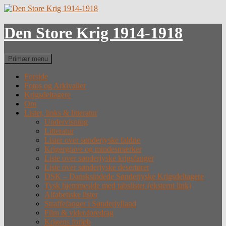
Hop
til
indhold
Den Store Krig 1914-1918
Søg
Primær menu
Forside
Fotos og Arkivalier
Krigsdeltagere
Om
Lister, links & litteratur
Undervisning
Litteratur
Lister over sønderjyske faldne
Krigergrave og mindesmærker
Liste over sønderjyske krigsfanger
Liste over sønderjyske desertører
DSK – Dansksindede Sønderjyske Krigsdeltagere
Tysk hjemmeside med tabslister (eksternt link)
Alfabetiske lister
Straffefanger i Sønderjylland
Film & videoforedrag
Krigens forløb