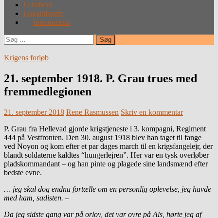
Leksikon
Lokalhistorie
Introduction
Søg
efter:
Krigens forløb
21. september 1918. P. Grau trues med
fremmedlegionen
21. september 2018
Rene Rasmussen
Skriv en kommentar
P. Grau fra Hellevad gjorde krigstjeneste i 3. kompagni, Regiment
444 på Vestfronten. Den 30. august 1918 blev han taget til fange
ved Noyon og kom efter et par dages march til en krigsfangelejr, der
blandt soldaterne kaldtes “hungerlejren”. Her var en tysk overløber
pladskommandant – og han pinte og plagede sine landsmænd efter
bedste evne.
… jeg skal dog endnu fortælle om en personlig oplevelse, jeg havde
med ham, sadisten. –
Da jeg sidste gang var på orlov, det var ovre på Als, hørte jeg af