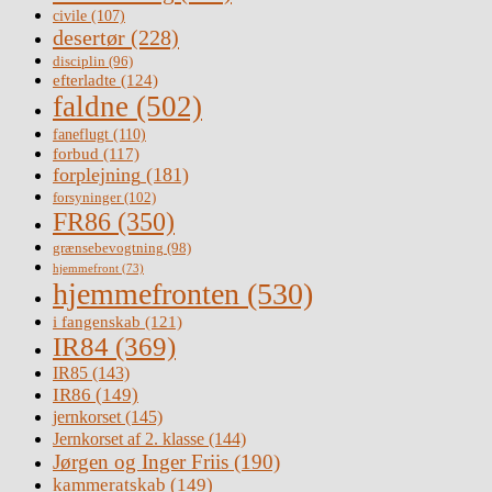
civile
(107)
desertør
(228)
disciplin
(96)
efterladte
(124)
faldne
(502)
faneflugt
(110)
forbud
(117)
forplejning
(181)
forsyninger
(102)
FR86
(350)
grænsebevogtning
(98)
hjemmefront
(73)
hjemmefronten
(530)
i fangenskab
(121)
IR84
(369)
IR85
(143)
IR86
(149)
jernkorset
(145)
Jernkorset af 2. klasse
(144)
Jørgen og Inger Friis
(190)
kammeratskab
(149)